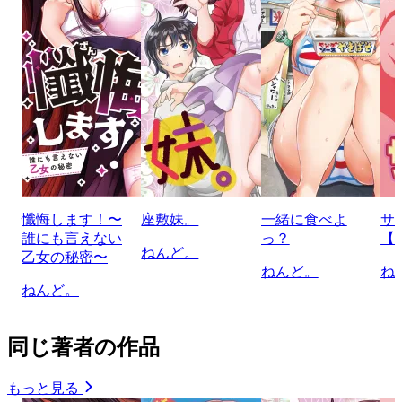
懺悔します！〜
座敷妹。
一緒に食べよ
サ
誰にも言えない
っ？
【
ねんど。
乙女の秘密〜
ねんど。
ね
ねんど。
同じ著者の作品
もっと見る