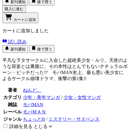
新刊通知
後で買う
購入に進む
カートに追加
カートに追加しました
試し読み
新刊通知
後で買う
平凡なヲタサークルに入会した超絶美少女・ルリ。天使のよ
うな容姿とは裏腹に、その本性はとんでもないナチュラルボ
ーン・ビッチだった!? モバMAN史上、最も悪い美少女に
よるサークル崩壊ドラマ、衝撃の第1集!!
著者
ねんど。
カテゴリ
少年・青年マンガ
/
少女・女性マンガ
雑誌
モバMAN
レーベル
モバＭＡＮ
ジャンル
ちょっとH
/
ミステリー・サスペンス
詳細を見る
とじる