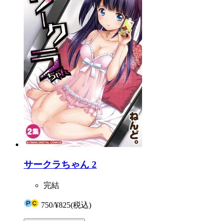
サークラちゃん 2
完結
750
/
¥825
(税込)