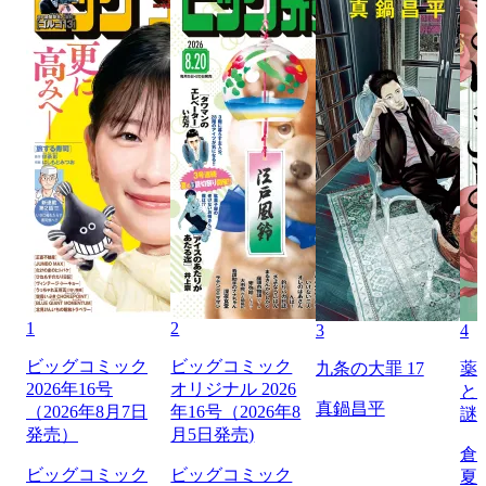
1
2
3
4
ビッグコミック
ビッグコミック
九条の大罪 17
薬
2026年16号
オリジナル 2026
と
真鍋昌平
（2026年8月7日
年16号（2026年8
謎
発売）
月5日発売)
倉
ビッグコミック
ビッグコミック
夏