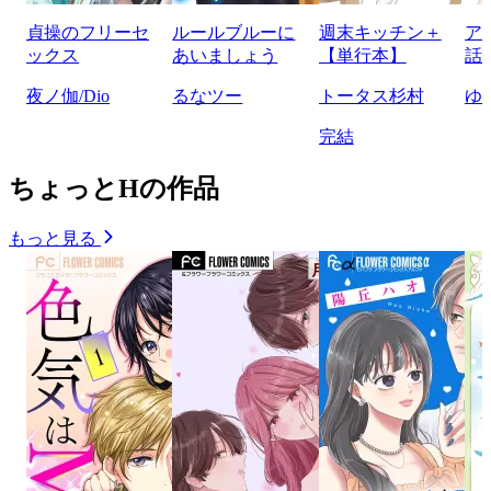
貞操のフリーセ
ルールブルーに
週末キッチン＋
ア
ックス
あいましょう
【単行本】
話
夜ノ伽/Dio
るなツー
トータス杉村
ゆ
完結
ちょっとHの作品
もっと見る