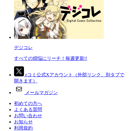
デジコレ
すべての煩悩にリーチ！毎週更新!!
eコミ公式Xアカウント
（外部リンク、別タブで
開きます）
メールマガジン
初めての方へ
よくある質問
お問い合わせ
お知らせ
利用規約