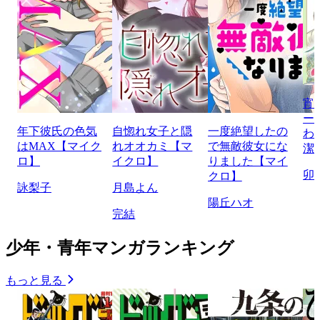
宵
ー
年下彼氏の色気
自惚れ女子と隠
一度絶望したの
わ
はMAX【マイク
れオオカミ【マ
で無敵彼女にな
潔
ロ】
イクロ】
りました【マイ
卯
クロ】
詠梨子
月島よん
陽丘ハオ
完結
少年・青年マンガランキング
もっと見る