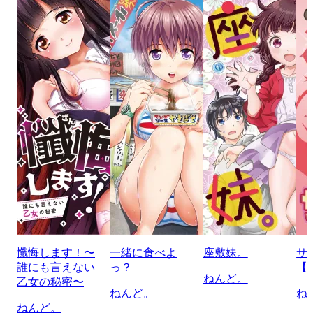
懺悔します！〜
一緒に食べよ
座敷妹。
サ
誰にも言えない
っ？
【
ねんど。
乙女の秘密〜
ねんど。
ね
ねんど。