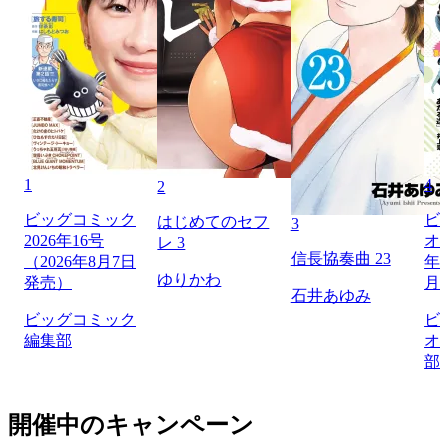
1
4
2
ビッグコミック
ビ
はじめてのセフ
3
2026年16号
オリ
レ 3
信長協奏曲 23
（2026年8月7日
年1
ゆりかわ
発売）
月
石井あゆみ
ビッグコミック
ビ
編集部
オ
部
開催中のキャンペーン