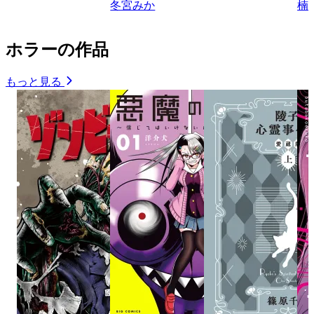
冬宮みか
楠
ホラーの作品
もっと見る