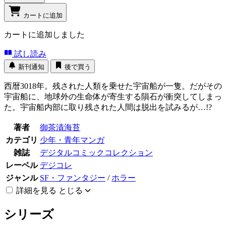
カートに追加
カートに追加しました
試し読み
新刊通知
後で買う
西暦3018年。残された人類を乗せた宇宙船が一隻。だがその
宇宙船に、地球外の生命体が寄生する隕石が衝突してしまっ
た。宇宙船内部に取り残された人間は脱出を試みるが…!?
著者
御茶漬海苔
カテゴリ
少年・青年マンガ
雑誌
デジタルコミックコレクション
レーベル
デジコレ
ジャンル
SF・ファンタジー
/
ホラー
詳細を見る
とじる
シリーズ