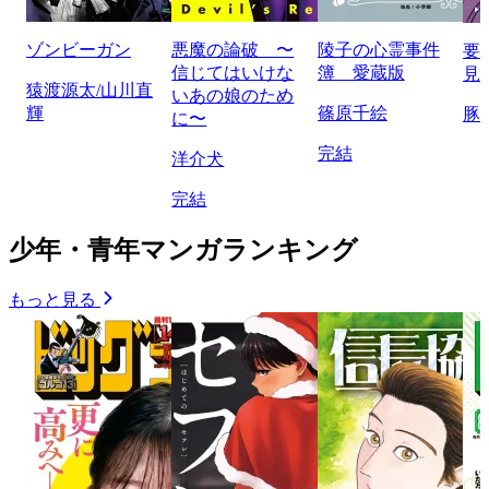
ゾンビーガン
悪魔の論破 〜
陵子の心霊事件
要
信じてはいけな
簿 愛蔵版
見
猿渡源太/山川直
いあの娘のため
輝
篠原千絵
豚
に〜
完結
洋介犬
完結
少年・青年マンガランキング
もっと見る