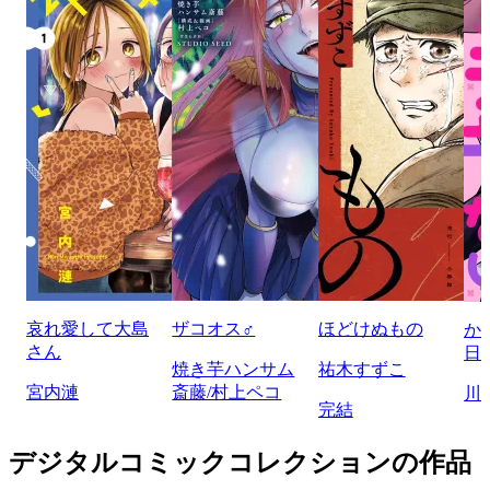
哀れ愛して大島
ザコオス♂
ほどけぬもの
か
さん
日
焼き芋ハンサム
祐木すずこ
宮内漣
斎藤/村上ペコ
川
完結
デジタルコミックコレクションの作品