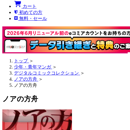
カート
初めての方
無料・セール
トップ
＞
少年・青年マンガ
＞
デジタルコミックコレクション
＞
ノアの方舟
＞
ノアの方舟
ノアの方舟