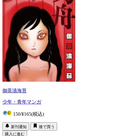
御茶漬海苔
少年・青年マンガ
150
/
¥165
(税込)
新刊通知
後で買う
購入に進む