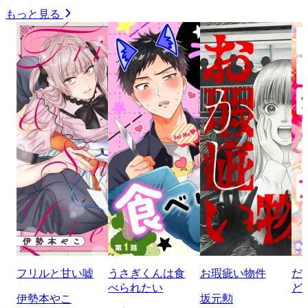
もっと見る
フリルと甘い嘘
うさぎくんは食
お瑕疵い物件
だ
べられたい
ど
伊勢本やこ
坂元勲