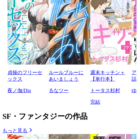
貞操のフリーセ
ルールブルーに
週末キッチン＋
ア
ックス
あいましょう
【単行本】
話
夜ノ伽/Dio
るなツー
トータス杉村
ゆ
完結
SF・ファンタジーの作品
もっと見る