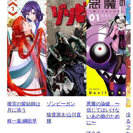
後宮の髪結師は
ゾンビーガン
悪魔の論破 〜
月に添う
信じてはいけな
猿渡源太/山川直
没
いあの娘のため
柊一葉/綱田早
輝
る
に〜
フ