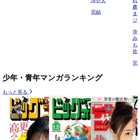
洋介犬
れ
農
完結
ま
ジ
寺
み
も
佐
完
少年・青年マンガランキング
もっと見る