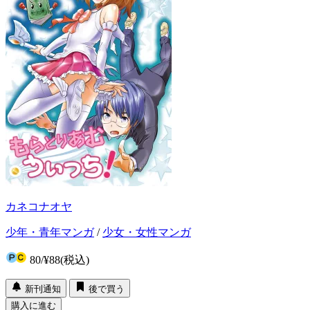
カネコナオヤ
少年・青年マンガ
/
少女・女性マンガ
80
/
¥88
(税込)
新刊通知
後で買う
購入に進む