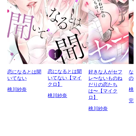
恋になるとは聞
恋になるとは聞
好きな人がセフ
な
いてない【マイ
いてない
レ〜ないものね
の
クロ】
だりの恋たち
桃川紗奈
桃
は〜【マイク
桃川紗奈
ロ】
完
桃川紗奈