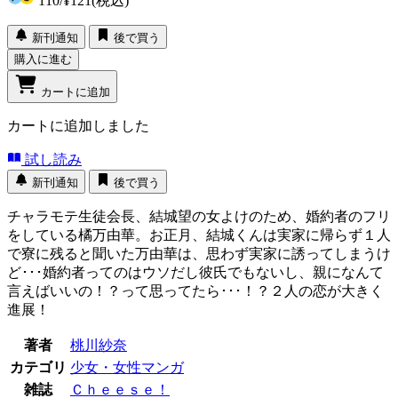
110
/
¥121
(税込)
新刊通知
後で買う
購入に進む
カートに追加
カートに追加しました
試し読み
新刊通知
後で買う
チャラモテ生徒会長、結城望の女よけのため、婚約者のフリ
をしている橘万由華。お正月、結城くんは実家に帰らず１人
で寮に残ると聞いた万由華は、思わず実家に誘ってしまうけ
ど･･･婚約者ってのはウソだし彼氏でもないし、親になんて
言えばいいの！？って思ってたら･･･！？２人の恋が大きく
進展！
著者
桃川紗奈
カテゴリ
少女・女性マンガ
雑誌
Ｃｈｅｅｓｅ！