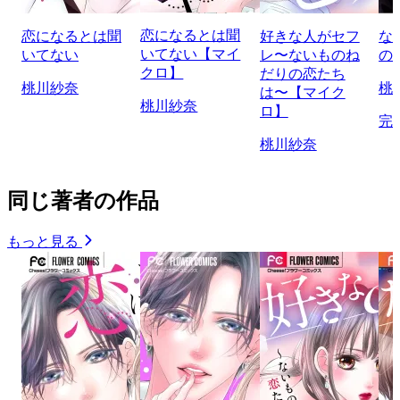
恋になるとは聞
恋になるとは聞
好きな人がセフ
な
いてない【マイ
いてない
レ〜ないものね
の
クロ】
だりの恋たち
桃川紗奈
桃
は〜【マイク
桃川紗奈
ロ】
完
桃川紗奈
同じ著者の作品
もっと見る