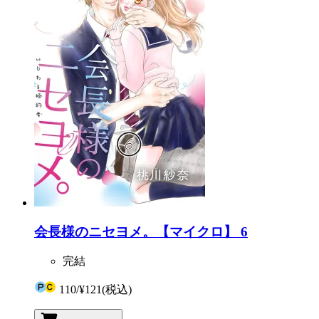
会長様のニセヨメ。【マイクロ】 6
完結
110
/
¥121
(税込)