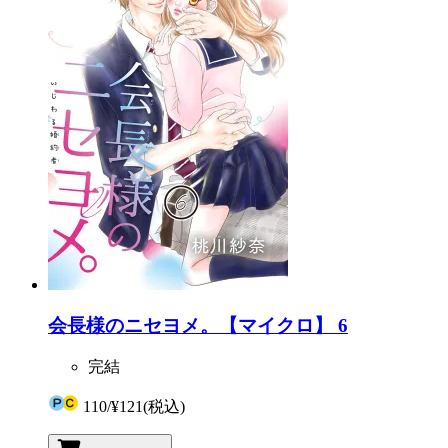
会長様のニセヨメ。【マイクロ】 6
完結
110
/
¥121
(税込)