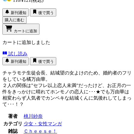
110
/
¥121
(税込)
新刊通知
後で買う
購入に進む
カートに追加
カートに追加しました
試し読み
新刊通知
後で買う
チャラモテ生徒会長、結城望の女よけのため、婚約者のフリ
をしている橘万由華。
２人の関係は”セフレ以上恋人未満”だったけど、お正月の一
件をきっかけに晴れてホンモノの恋人に･･･★でも万由華は
相変わらず人気者でカンペキな結城くんに気後れしてしまっ
て･･･！？
著者
桃川紗奈
カテゴリ
少女・女性マンガ
雑誌
Ｃｈｅｅｓｅ！