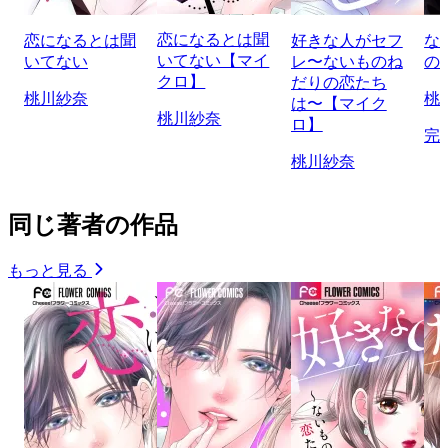
恋になるとは聞
恋になるとは聞
好きな人がセフ
な
いてない【マイ
いてない
レ〜ないものね
の
クロ】
だりの恋たち
桃川紗奈
桃
は〜【マイク
桃川紗奈
ロ】
完
桃川紗奈
同じ著者の作品
もっと見る