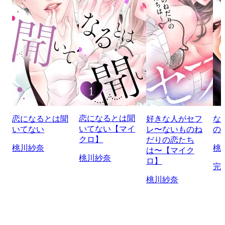
恋になるとは聞
恋になるとは聞
好きな人がセフ
な
いてない【マイ
いてない
レ〜ないものね
の
クロ】
だりの恋たち
桃川紗奈
桃
は〜【マイク
桃川紗奈
ロ】
完
桃川紗奈