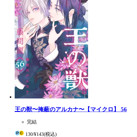
王の獣〜掩蔽のアルカナ〜【マイクロ】 56
完結
130
/
¥143
(税込)