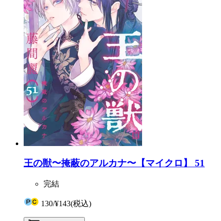
王の獣〜掩蔽のアルカナ〜【マイクロ】 51
完結
130
/
¥143
(税込)