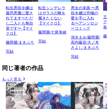
転生悪役令嬢は
転生シンデレラ
悪女の末路 〜悪
最恐悪魔に愛さ
はガラスの靴を
役令嬢は究極の
王
れてます〜ただ
履きたくない
愛を手に入れ
ア
し二人とも無自
【マイクロ】
る〜アンソロジ
装
覚です〜【マイ
ーコミック
藤間麗/七尾美緒
クロ】
藤
清水まみ/藤間麗/
完結
藤間麗/まきぶろ
高内藤花/大ノ木
さよし/まきぶろ
完結
完結
同じ著者の作品
もっと見る