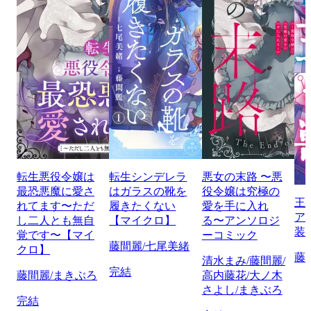
転生悪役令嬢は
転生シンデレラ
悪女の末路 〜悪
最恐悪魔に愛さ
はガラスの靴を
役令嬢は究極の
王
れてます〜ただ
履きたくない
愛を手に入れ
ア
し二人とも無自
【マイクロ】
る〜アンソロジ
装
覚です〜【マイ
ーコミック
藤間麗/七尾美緒
クロ】
藤
清水まみ/藤間麗/
完結
藤間麗/まきぶろ
高内藤花/大ノ木
さよし/まきぶろ
完結