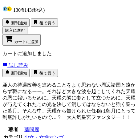
130
/
¥143
(税込)
新刊通知
後で買う
購入に進む
カートに追加
カートに追加しました
試し読み
新刊通知
後で買う
亜人の待遇改善を進めることをよく思わない周辺諸国と遠か
らず戦になるーー。それほど大きな波を起こしてくれた天耀
の恩に報いるために。天耀の隣に妻として立つために。天耀
が与えてくれたこの光を決して消してはならないと強く誓っ
た藍月。そんな中、天耀から告げられた任務は藍月にとって
到底許しがたいもので…？ 大人気皇宮ファンタジー！！
著者
藤間麗
カテゴリ
少女・女性マンガ