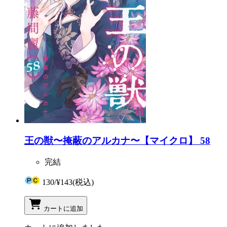
王の獣〜掩蔽のアルカナ〜【マイクロ】 58
完結
130
/
¥143
(税込)
カートに追加