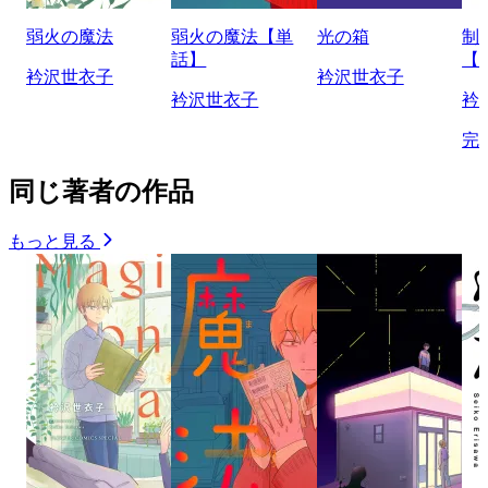
弱火の魔法
弱火の魔法【単
光の箱
制
話】
【
衿沢世衣子
衿沢世衣子
衿沢世衣子
衿
完
同じ著者の作品
もっと見る