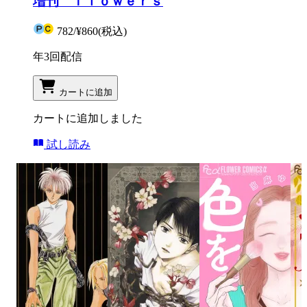
増刊 ｆｌｏｗｅｒｓ
782
/
¥860
(税込)
年3回配信
カートに追加
カートに追加しました
試し読み