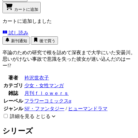
カートに追加
カートに追加しました
試し読み
新刊通知
後で買う
卒論のための研究で根を詰めて深夜まで大学にいた安曇川。
思いがけない事故で意識を失った彼女が迷い込んだのはー
ー!?
著者
衿沢世衣子
カテゴリ
少女・女性マンガ
雑誌
月刊ｆｌｏｗｅｒｓ
レーベル
フラワーコミックスα
ジャンル
SF・ファンタジー
/
ヒューマンドラマ
詳細を見る
とじる
シリーズ