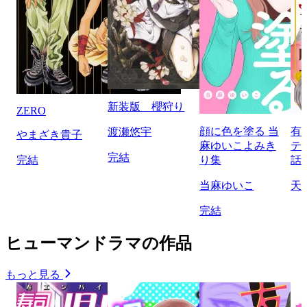
新装版 櫻狩り
ZERO
顔に色を塗る 当
有
渡瀬悠宇
やまざき貴子
麻ゆいこよみき
テ
完結
完結
り集
話
当麻ゆいこ
天
完結
ヒューマンドラマの作品
もっと見る