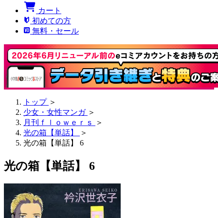
カート
初めての方
無料・セール
トップ
＞
少女・女性マンガ
＞
月刊ｆｌｏｗｅｒｓ
＞
光の箱【単話】
＞
光の箱【単話】 6
光の箱【単話】 6