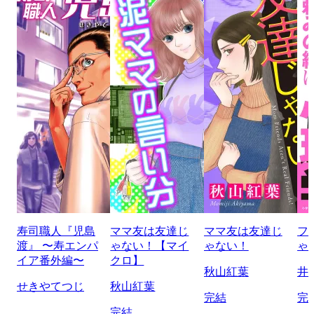
寿司職人『児島
ママ友は友達じ
ママ友は友達じ
フ
渡』 〜寿エンパ
ゃない！【マイ
ゃない！
ゃ
イア番外編〜
クロ】
秋山紅葉
井
せきやてつじ
秋山紅葉
完結
完
完結