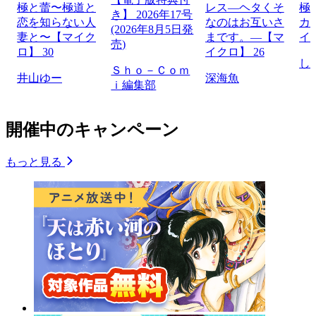
極と蕾〜極道と
レス―ヘタくそ
極
き】 2026年17号
恋を知らない人
なのはお互いさ
カ
(2026年8月5日発
妻と〜【マイク
まです。―【マ
イ
売)
ロ】 30
イクロ】 26
し
Ｓｈｏ－Ｃｏｍ
井山ゆー
深海魚
ｉ編集部
開催中のキャンペーン
もっと見る