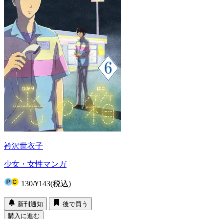
衿沢世衣子
少女・女性マンガ
130
/
¥143
(税込)
新刊通知
後で買う
購入に進む