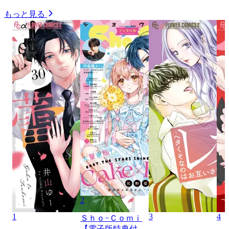
もっと見る
2
1
3
4
Ｓｈｏ−Ｃｏｍｉ
【電子版特典付