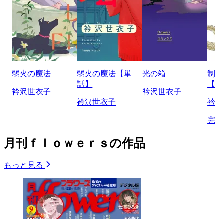
弱火の魔法
弱火の魔法【単
光の箱
制
話】
【
衿沢世衣子
衿沢世衣子
衿沢世衣子
衿
完
月刊ｆｌｏｗｅｒｓの作品
もっと見る