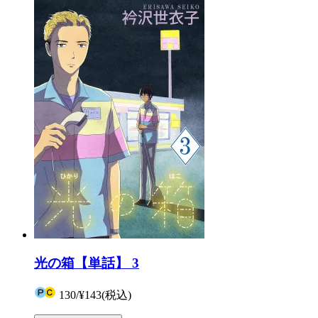
光の箱【単話】 3
130
/
¥143
(税込)