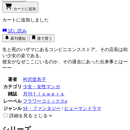
カートに追加
カートに追加しました
試し読み
新刊通知
後で買う
生と死のハザマにあるコンビニエンスストア。その店長は幼
い少女の姿である。
彼女がなぜここにいるのか、その過去にあった出来事とはー
ーー
著者
衿沢世衣子
カテゴリ
少女・女性マンガ
雑誌
月刊ｆｌｏｗｅｒｓ
レーベル
フラワーコミックスα
ジャンル
SF・ファンタジー
/
ヒューマンドラマ
詳細を見る
とじる
シリーズ