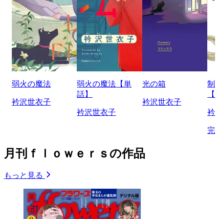
弱火の魔法
弱火の魔法【単
光の箱
制
話】
【
衿沢世衣子
衿沢世衣子
衿沢世衣子
衿
完
月刊ｆｌｏｗｅｒｓの作品
もっと見る