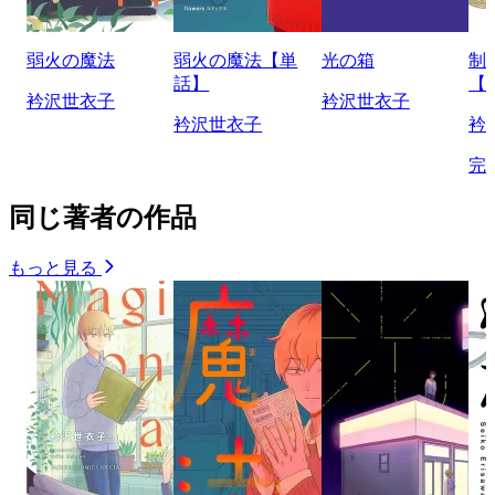
弱火の魔法
弱火の魔法【単
光の箱
制
話】
【
衿沢世衣子
衿沢世衣子
衿沢世衣子
衿
完
同じ著者の作品
もっと見る