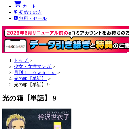
カート
初めての方
無料・セール
トップ
＞
少女・女性マンガ
＞
月刊ｆｌｏｗｅｒｓ
＞
光の箱【単話】
＞
光の箱【単話】 9
光の箱【単話】 9