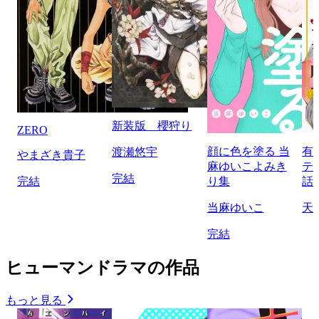
新装版 櫻狩り
ZERO
顔に色を塗る 当
有
渡瀬悠宇
やまざき貴子
麻ゆいこよみき
テ
完結
完結
り集
話
当麻ゆいこ
天
完結
ヒューマンドラマの作品
もっと見る