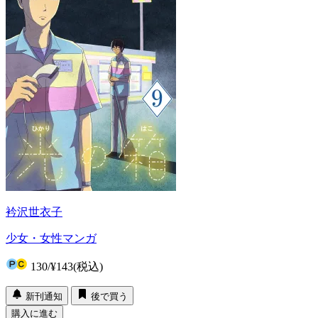
衿沢世衣子
少女・女性マンガ
130
/
¥143
(税込)
新刊通知
後で買う
購入に進む