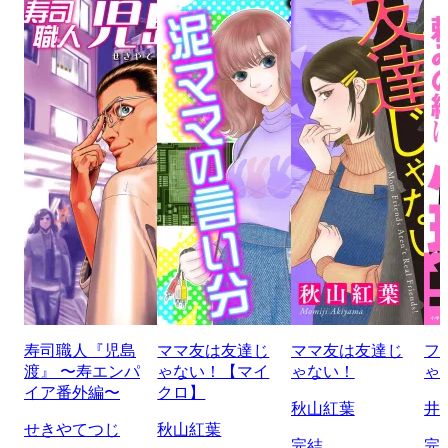
寿司職人『児島
ママ友は友達じ
ママ友は友達じ
フ
渡』 〜寿エンパ
ゃない！【マイ
ゃない！
ゃ
イア番外編〜
クロ】
秋山紅葉
井
せきやてつじ
秋山紅葉
完結
完