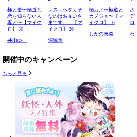
極と蕾〜極道と
レス―ヘタくそ
極カノ〜極道と
さ
恋を知らない人
なのはお互いさ
カノジョ〜【マ
デ
妻と〜【マイク
まです。―【マ
イクロ】 10
ロ】
ロ】 30
イクロ】 26
しがの夷織
わ
井山ゆー
深海魚
開催中のキャンペーン
もっと見る