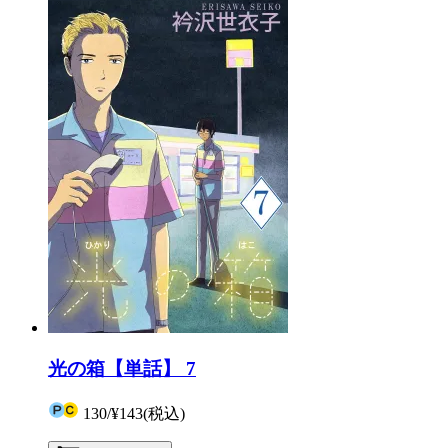
光の箱【単話】 7
130
/
¥143
(税込)