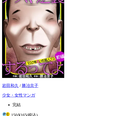
岩田和久
/
勝冶京子
少女・女性マンガ
完結
150
/
¥165
(税込)