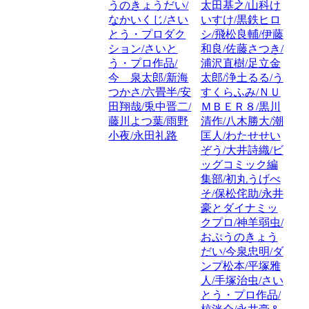
うのきょうだい/
太田基之/山科け
なかいくじ/さい
いすけ/黒鉄ヒロ
とう・プロダク
シ/飛松良輔/伊藤
ション/さいと
和良/佐藤さつき/
う・プロ作品/
浦沢直樹/足立金
今 泉太郎/新海
太郎/浄土るる/う
つかさ/六畳半/安
すくらふみ/ＮＵ
田翔哉/兎中晋二/
ＭＢＥＲ８/黒川
藤川よつ葉/雨野
清作/八木勝大/潮
小夜/永田礼路
匡人/わたせせい
ぞう/大井詩織/ビ
ッグコミック編
集部/初丸うげべ
そ/保松侘助/永井
豪とダイナミッ
クプロ/神羊弱虫/
おぷうのきょう
だい/今泉忠明/ダ
ンプ松本/平塚雅
人/手塚治虫/さい
とう・プロ作品/