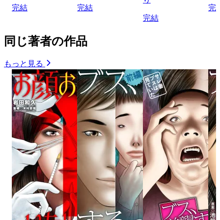
完結
完結
完
完結
同じ著者の作品
もっと見る