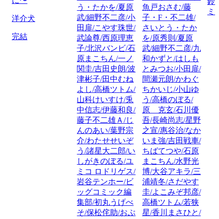
に〜
鈴
う・たかを/夏原
魚戸おさむ/藤
ミ
武/細野不二彦/小
子・F・不二雄/
洋介犬
田扉/こやす珠世/
さいとう・たか
完結
武論尊/西原理恵
を/原秀則/夏原
子/北沢バンビ/石
武/細野不二彦/九
原まこちん/一ノ
和かずと/はしも
関圭/吉田史朗/波
とみつお/小田扉/
津彬子/田中むね
間瀬元朗/かわぐ
よし/高橋ツトム/
ちかいじ/小山ゆ
山科けいすけ/兎
う/高橋のぼる/
中信志/伊藤和良/
原 克玄/石川優
藤子不二雄Ａ/じ
吾/長崎尚志/星野
んのあい/葉野宗
之宣/惠谷治/なか
介/わたせせいぞ
いま強/吉田戦車/
う/諸星大二郎/い
ちばてつや/石原
しがきのぼる/ユ
まこちん/水野光
ミコ ロドリゲス/
博/大谷アキラ/三
岩谷テンホー/ビ
浦靖冬/さだやす
ッグコミック編
圭/よこみぞ邦彦/
集部/初丸うげべ
高橋ツトム/若狭
そ/保松侘助/おぷ
星/香川まさひと/