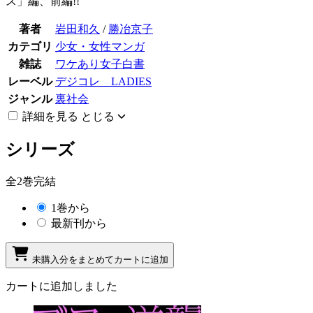
ス」編、前編!!
著者
岩田和久
/
勝冶京子
カテゴリ
少女・女性マンガ
雑誌
ワケあり女子白書
レーベル
デジコレ LADIES
ジャンル
裏社会
詳細を見る
とじる
シリーズ
全2巻完結
1巻から
最新刊から
未購入分をまとめてカートに追加
カートに追加しました