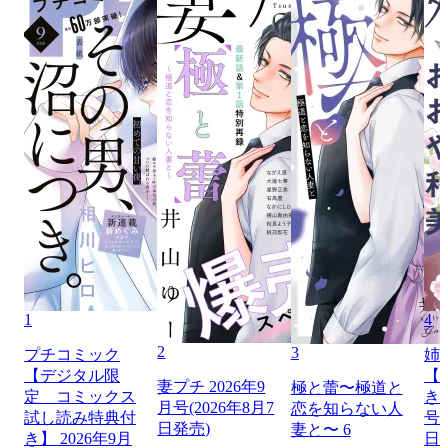
1
4
2
3
プチコミック
姉
【デジタル限
【
妻プチ 2026年9
極と蕾〜極道と
定 コミックス
き】
月号(2026年8月7
恋を知らない人
試し読み特典付
号（
日発売)
妻と〜 6
き】 2026年9月
日