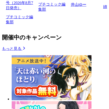
号（2026年8月7
プチコミック編
井山ゆー
姉
日発売）
集部
プチコミック編
集部
開催中のキャンペーン
もっと見る