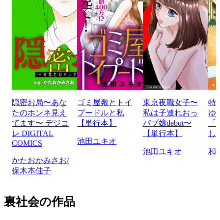
隠密お局〜あな
ゴミ屋敷とトイ
東京夜職女子〜
特
たのホンネ見え
プードルと私
私は子連れおっ
ゆ
てます〜 デジコ
【単行本】
パブ嬢debut〜
「
レ DIGITAL
【単行本】
し
池田ユキオ
COMICS
池田ユキオ
和
かたおかみさお/
保木本佳子
裏社会の作品