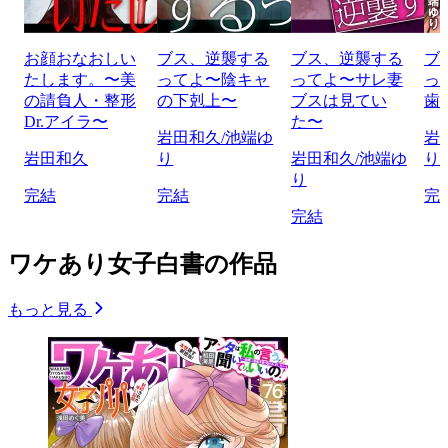
お顔おなおしい
ブス、逆襲する
ブス、逆襲する
ブ
たします。〜美
ってよ〜陰キャ
ってよ〜サレ妻
っ
の請負人・整形
の下剋上〜
ブスは見てい
歯
Dr.アイラ〜
た〜
岩田和久/池端ゆ
岩
岩田和久
り
岩田和久/池端ゆ
り
り
完結
完結
完
完結
ワケあり女子白書の作品
もっと見る