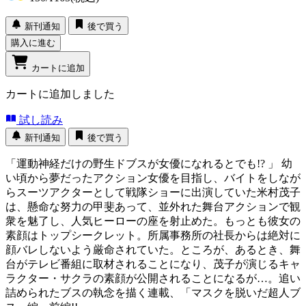
新刊通知
後で買う
購入に進む
カートに追加
カートに追加しました
試し読み
新刊通知
後で買う
「運動神経だけの野生ドブスが女優になれるとでも!? 」 幼
い頃から夢だったアクション女優を目指し、バイトをしなが
らスーツアクターとして戦隊ショーに出演していた米村茂子
は、懸命な努力の甲斐あって、並外れた舞台アクションで観
衆を魅了し、人気ヒーローの座を射止めた。もっとも彼女の
素顔はトップシークレット。所属事務所の社長からは絶対に
顔バレしないよう厳命されていた。ところが、あるとき、舞
台がテレビ番組に取材されることになり、茂子が演じるキャ
ラクター・サクラの素顔が公開されることになるが…。追い
詰められたブスの執念を描く連載、「マスクを脱いだ超人ブ