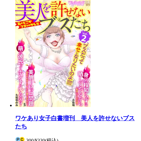
ワケあり女子白書増刊 美人を許せないブス
たち
300
/
¥330
(税込)