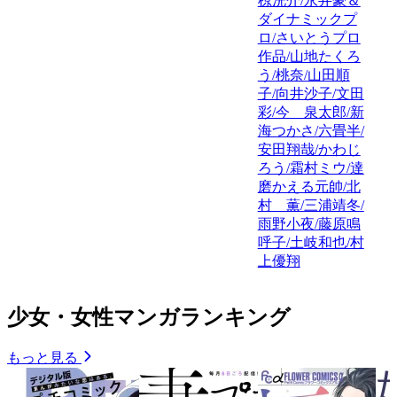
椋洸介/永井豪＆
ダイナミックプ
ロ/さいとうプロ
作品/山地たくろ
う/桃奈/山田順
子/向井沙子/文田
彩/今 泉太郎/新
海つかさ/六畳半/
安田翔哉/かわじ
ろう/霜村ミウ/達
磨かえる元帥/北
村 薫/三浦靖冬/
雨野小夜/藤原鳴
呼子/土岐和也/村
上優翔
少女・女性マンガランキング
もっと見る