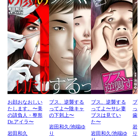
お顔おなおしい
ブス、逆襲する
ブス、逆襲する
ブ
たします。〜美
ってよ〜陰キャ
ってよ〜サレ妻
っ
の請負人・整形
の下剋上〜
ブスは見てい
歯
Dr.アイラ〜
た〜
岩田和久/池端ゆ
岩
岩田和久
り
岩田和久/池端ゆ
り
り