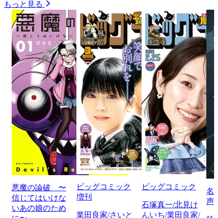
もっと見る
ビッグコミック
ビッグコミック
悪魔の論破 〜
名
増刊
信じてはいけな
声
石塚真一/北見け
いあの娘のため
業田良家/さいと
んいち/業田良家/