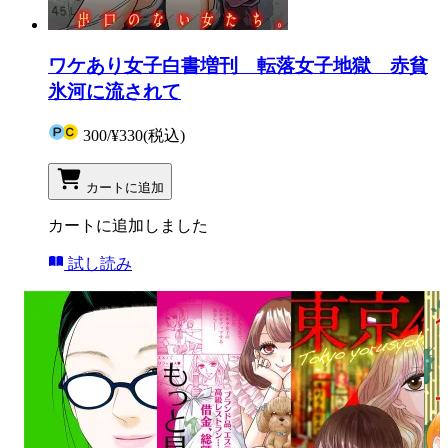
ワケあり女子白書増刊 転落女子地獄 赤貧
氷河に流されて
300
/
¥330
(税込)
カートに追加
カートに追加しました
試し読み