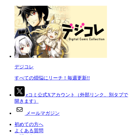
デジコレ
すべての煩悩にリーチ！毎週更新!!
eコミ公式Xアカウント
（外部リンク、別タブで
開きます）
メールマガジン
初めての方へ
よくある質問