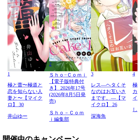
2
1
3
4
Ｓｈｏ−Ｃｏｍｉ
【電子版特典付
極と蕾〜極道と
レス―ヘタくそ
極
き】 2026年17号
恋を知らない人
なのはお互いさ
カ
(2026年8月5日発
妻と〜【マイク
まです。―【マ
イ
売)
ロ】 30
イクロ】 26
し
Ｓｈｏ－Ｃｏｍ
井山ゆー
深海魚
ｉ編集部
開催中のキャンペーン