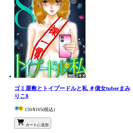
ゴミ屋敷とトイプードルと私 ＃億女tuberまみ
りこ8
150
/
¥165
(税込)
カートに追加