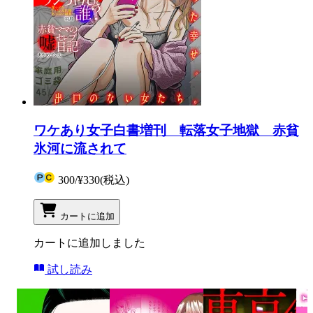
ワケあり女子白書増刊 転落女子地獄 赤貧
氷河に流されて
300
/
¥330
(税込)
カートに追加
カートに追加しました
試し読み