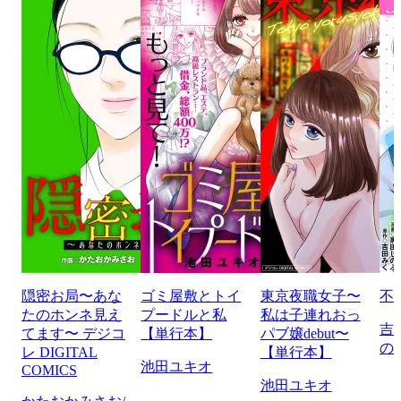
隠密お局〜あな
ゴミ屋敷とトイ
東京夜職女子〜
不
たのホンネ見え
プードルと私
私は子連れおっ
吉
てます〜 デジコ
【単行本】
パブ嬢debut〜
の
レ DIGITAL
【単行本】
池田ユキオ
COMICS
池田ユキオ