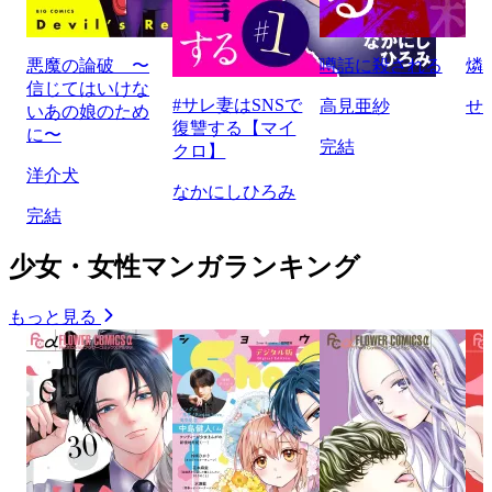
悪魔の論破 〜
噂話に殺される
燐
信じてはいけな
#サレ妻はSNSで
高見亜紗
せ
いあの娘のため
復讐する【マイ
に〜
完結
クロ】
洋介犬
なかにしひろみ
完結
少女・女性マンガランキング
もっと見る