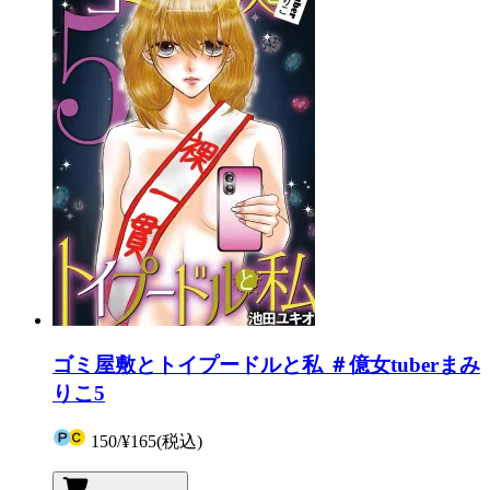
ゴミ屋敷とトイプードルと私 ＃億女tuberまみ
りこ5
150
/
¥165
(税込)