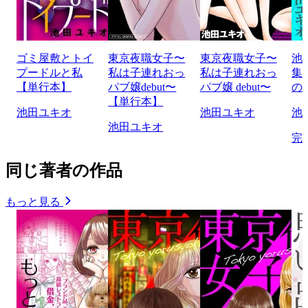
ゴミ屋敷とトイ
東京夜職女子〜
東京夜職女子〜
池
プードルと私
私は子連れおっ
私は子連れおっ
集
【単行本】
パブ嬢debut〜
パブ嬢 debut〜
の
【単行本】
池田ユキオ
池田ユキオ
池
池田ユキオ
完
同じ著者の作品
もっと見る