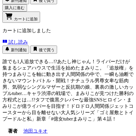
新刊通知
後で買う
購入に進む
カートに追加
カートに追加しました
試し読み
新刊通知
後で買う
誰でも1人追放できる…!?あたし神じゃん！ライバーだけが
集まるシェアハウスで生活を始めたまみりこ。「追放権」を
持つまみりこを軸に動き出す人間関係の中で、一瞬も油断で
きないマウントバトル・開戦！ナチュラル男尊女卑な筋肉
男、気弱なシングルマザーと反抗期の娘、裏表の激しいカッ
プルtuber…キャラ渋滞の戦場で、まみりこが見つけた勝利の
方程式とは…!?タフで腹黒クレバーな最強SNSヒロイン・ま
みりこが億ライバーを目指す！ドロドロ人間関係ジェットコ
ースターから目を離せない大人気シリーズ「ゴミ屋敷とトイ
プードルと私」新章「#億女tuberまみりこ」第４話！
著者
池田ユキオ