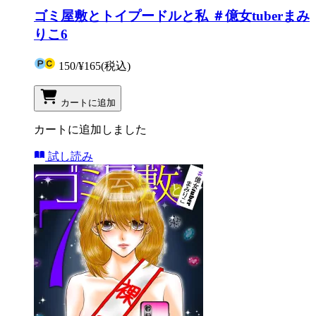
ゴミ屋敷とトイプードルと私 ＃億女tuberまみ
りこ6
150
/
¥165
(税込)
カートに追加
カートに追加しました
試し読み