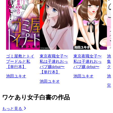
ゴミ屋敷とトイ
東京夜職女子〜
東京夜職女子〜
池
プードルと私
私は子連れおっ
私は子連れおっ
集
【単行本】
パブ嬢debut〜
パブ嬢 debut〜
ク
【単行本】
池田ユキオ
池田ユキオ
池
池田ユキオ
完
ワケあり女子白書の作品
もっと見る