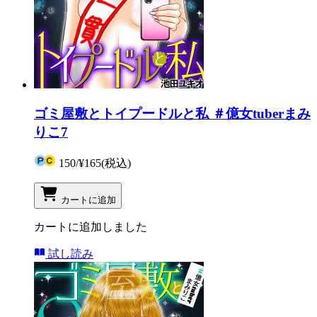
ゴミ屋敷とトイプードルと私 ＃億女tuberまみ
りこ7
150
/
¥165
(税込)
カートに追加
カートに追加しました
試し読み