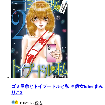
ゴミ屋敷とトイプードルと私 ＃億女tuberまみ
りこ2
150
/
¥165
(税込)