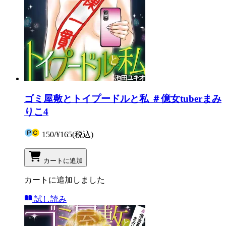
ゴミ屋敷とトイプードルと私 ＃億女tuberまみ
りこ4
150
/
¥165
(税込)
カートに追加
カートに追加しました
試し読み