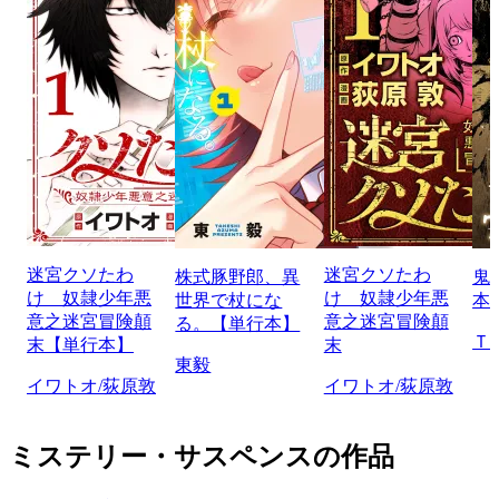
迷宮クソたわ
迷宮クソたわ
株式豚野郎、異
鬼
け 奴隷少年悪
け 奴隷少年悪
世界で杖にな
本
意之迷宮冒険顛
意之迷宮冒険顛
る。【単行本】
Ｔ
末【単行本】
末
東毅
イワトオ/荻原敦
イワトオ/荻原敦
ミステリー・サスペンスの作品