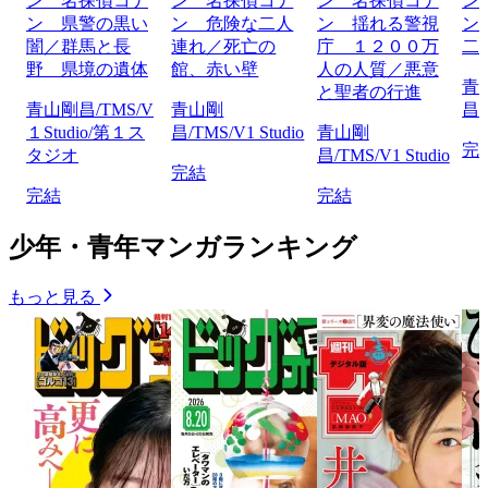
ン 名探偵コナ
ン 名探偵コナ
ン 名探偵コナ
ン
ン 県警の黒い
ン 危険な二人
ン 揺れる警視
ン
闇／群馬と長
連れ／死亡の
庁 １２００万
二
野 県境の遺体
館、赤い壁
人の人質／悪意
青
と聖者の行進
青山剛昌/TMS/V
青山剛
昌/
１Studio/第１ス
昌/TMS/V1 Studio
青山剛
完
タジオ
昌/TMS/V1 Studio
完結
完結
完結
少年・青年マンガランキング
もっと見る