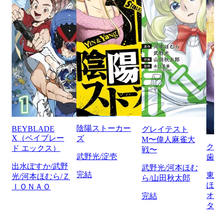
陰陽ストーカー
BEYBLADE
グレイテスト
X（ベイブレー
ズ
M〜偉人麻雀大
ク
ド エックス）
戦〜
武野光/淀壱
歯
出水ぽすか/武野
武野光/河本ほむ
完結
東
光/河本ほむら/Ｚ
ら/山田秋太郎
ほ
ＩＯＮＡＯ
オ
完結
タ