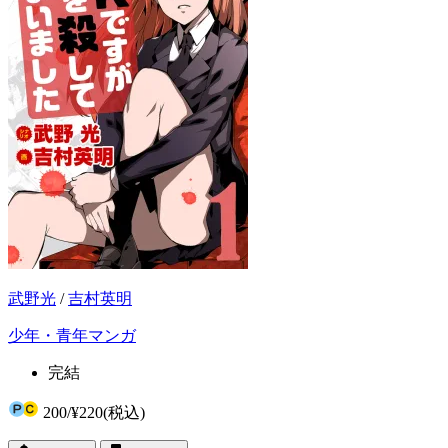
武野光
/
吉村英明
少年・青年マンガ
完結
200
/
¥220
(税込)