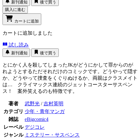
新刊通知
後で買う
購入に進む
カートに追加
カートに追加しました
試し読み
新刊通知
後で買う
とにかく人を殺してしまったJKがどうにかして罪からのが
れようとするただそれだけのコミックです。どうやって隠す
か、どうやって捜査をくぐりぬけるか、両親はクラスメイト
は… クライマックス連続のジェットコースターサスペン
ス！ 案外笑えるのも特徴です。
著者
武野光
/
吉村英明
カテゴリ
少年・青年マンガ
雑誌
eBigcomic4
レーベル
デジコレ
ジャンル
ミステリー・サスペンス