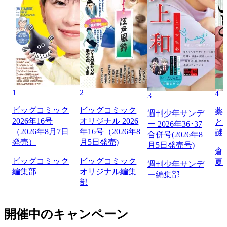
1
2
4
3
ビッグコミック
ビッグコミック
薬
週刊少年サンデ
2026年16号
オリジナル 2026
と
ー 2026年36･37
（2026年8月7日
年16号（2026年8
謎
合併号(2026年8
発売）
月5日発売)
月5日発売号)
倉
ビッグコミック
ビッグコミック
夏
週刊少年サンデ
編集部
オリジナル編集
ー編集部
部
開催中のキャンペーン