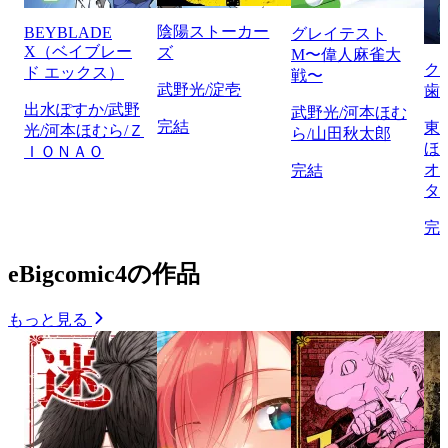
陰陽ストーカー
BEYBLADE
グレイテスト
X（ベイブレー
ズ
M〜偉人麻雀大
ク
ド エックス）
戦〜
武野光/淀壱
歯
出水ぽすか/武野
武野光/河本ほむ
完結
東
光/河本ほむら/Ｚ
ら/山田秋太郎
ほ
ＩＯＮＡＯ
オ
完結
タ
完
eBigcomic4の作品
もっと見る