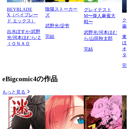
陰陽ストーカー
BEYBLADE
グレイテスト
X（ベイブレー
ズ
M〜偉人麻雀大
ク
ド エックス）
戦〜
武野光/淀壱
歯
出水ぽすか/武野
武野光/河本ほむ
完結
東
光/河本ほむら/Ｚ
ら/山田秋太郎
ほ
ＩＯＮＡＯ
オ
完結
タ
完
eBigcomic4の作品
もっと見る