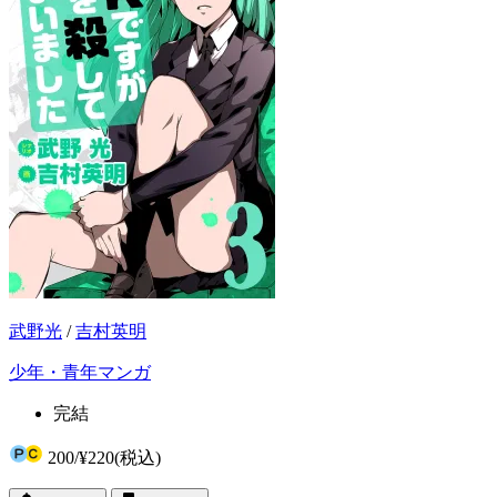
武野光
/
吉村英明
少年・青年マンガ
完結
200
/
¥220
(税込)