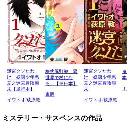
迷宮クソたわ
迷宮クソたわ
株式豚野郎、異
鬼
け 奴隷少年悪
け 奴隷少年悪
世界で杖にな
本
意之迷宮冒険顛
意之迷宮冒険顛
る。【単行本】
Ｔ
末【単行本】
末
東毅
イワトオ/荻原敦
イワトオ/荻原敦
ミステリー・サスペンスの作品