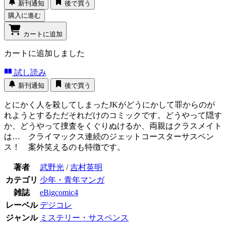
新刊通知
後で買う
購入に進む
カートに追加
カートに追加しました
試し読み
新刊通知
後で買う
とにかく人を殺してしまったJKがどうにかして罪からのが
れようとするただそれだけのコミックです。どうやって隠す
か、どうやって捜査をくぐりぬけるか、両親はクラスメイト
は… クライマックス連続のジェットコースターサスペン
ス！ 案外笑えるのも特徴です。
著者
武野光
/
吉村英明
カテゴリ
少年・青年マンガ
雑誌
eBigcomic4
レーベル
デジコレ
ジャンル
ミステリー・サスペンス