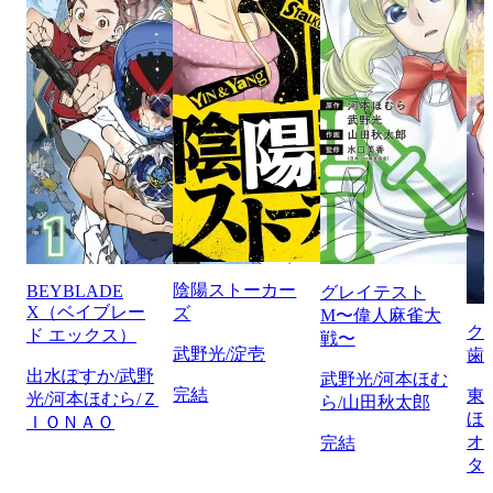
陰陽ストーカー
BEYBLADE
グレイテスト
X（ベイブレー
ズ
M〜偉人麻雀大
ク
ド エックス）
戦〜
武野光/淀壱
歯
出水ぽすか/武野
武野光/河本ほむ
完結
東
光/河本ほむら/Ｚ
ら/山田秋太郎
ほ
ＩＯＮＡＯ
オ
完結
タ