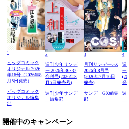
1
2
3
4
ビッグコミック
週刊少年サンデ
月刊サンデーGX
週
オリジナル 2026
ー 2026年36･37
2026年8月号
ー 
年16号（2026年8
合併号(2026年8
(2026年7月16日
(2
月5日発売)
月5日発売号)
発売)
発
ビッグコミック
週刊少年サンデ
サンデーGX編集
週
オリジナル編集
ー編集部
部
ー
部
開催中のキャンペーン