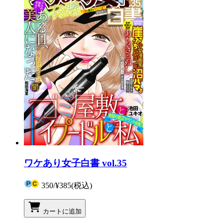
ワケあり女子白書 vol.35
350
/
¥385
(税込)
カートに追加