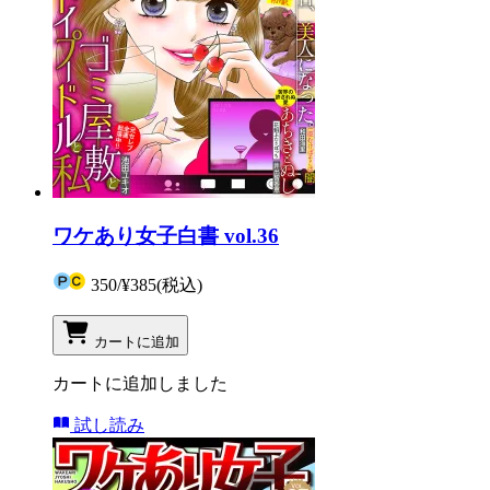
ワケあり女子白書 vol.36
350
/
¥385
(税込)
カートに追加
カートに追加しました
試し読み