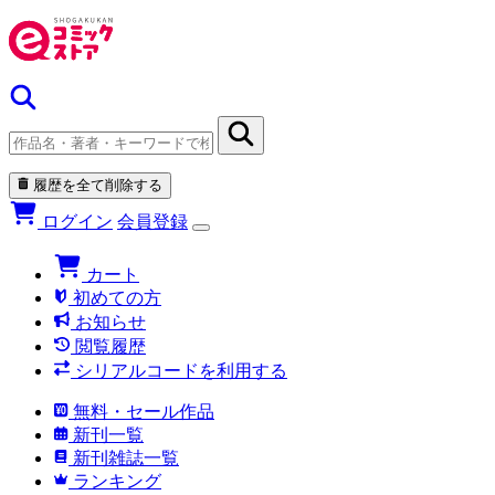
履歴を全て削除する
ログイン
会員登録
カート
初めての方
お知らせ
閲覧履歴
シリアルコードを利用する
無料・セール作品
新刊一覧
新刊雑誌一覧
ランキング