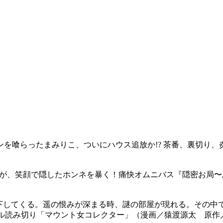
を喰らったまみりこ、ついにハウス追放か!? 茶番、裏切り
丘が、笑顔で隠したホンネを暴く！痛快オムニバス『隠密お局
見下してくる。遥の恨みが深まる時、謎の部屋が現れる。その中
ャル読み切り「マウント女コレクター」（漫画／猿渡源太 原作