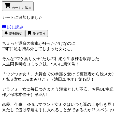
カートに追加
カートに追加しました
試し読み
新刊通知
後で買う
ちょっと運命の歯車が狂っただけなのに
“闇”に足を踏み外してしまった女たち。
そんな“ワケあり女子”たちの壮絶な生き様を収録した
人生阿鼻叫喚コミック誌、ついに第56号!!
「ウソつき女！」大舞台での暴露を受けて視聴者から総スカン
と私 #億女tuberまみりこ」（池田ユキオ）第19話！
アラフォー女に毎日つきまとう漠然とした不安。お局OL幸
作／保木本佳子）第4話！
恋愛、仕事、SNS…マウント女ミクはいつも遥の上を行き
果たして遥は幸運を手に入れることができるのか?? スペシ