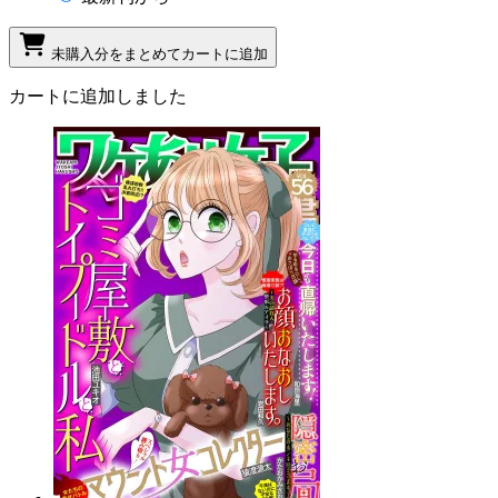
未購入分をまとめてカートに追加
カートに追加しました