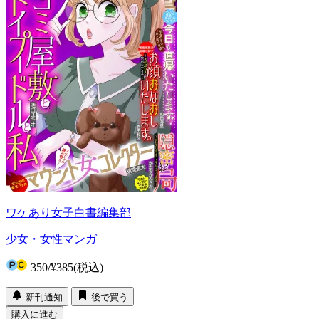
ワケあり女子白書編集部
少女・女性マンガ
350
/
¥385
(税込)
新刊通知
後で買う
購入に進む