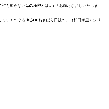
誰も知らない母の秘密とは…? 「お顔おなおしいたしま
たします！〜ゆるゆるOLおさぼり日誌〜」（和田海里）シリー