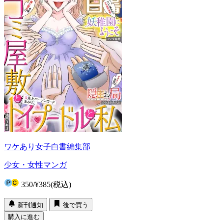
ワケあり女子白書編集部
少女・女性マンガ
350
/
¥385
(税込)
新刊通知
後で買う
購入に進む