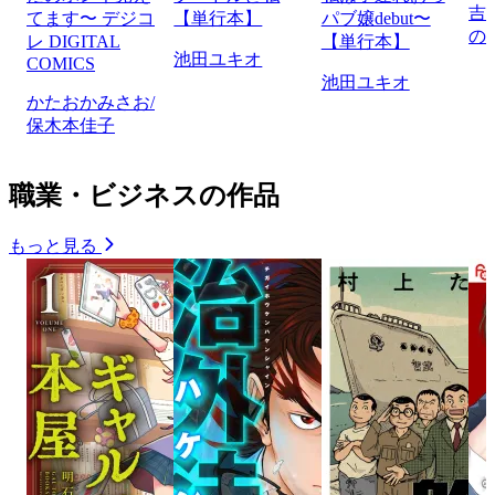
吉
てます〜 デジコ
【単行本】
パブ嬢debut〜
の
レ DIGITAL
【単行本】
池田ユキオ
COMICS
池田ユキオ
かたおかみさお/
保木本佳子
職業・ビジネスの作品
もっと見る