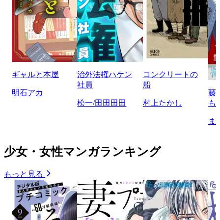
ギャルと本屋
治外法権ハケン
コンクリートの
社員
船
明石アカ
藤
松一/田田田田
村上たかし
も
ま
少女・女性マンガランキング
もっと見る