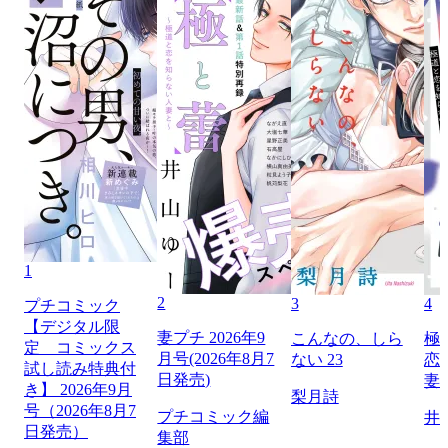
1
2
3
4
プチコミック
【デジタル限
妻プチ 2026年9
こんなの、しら
極
定 コミックス
月号(2026年8月7
ない 23
恋
試し読み特典付
日発売)
妻
き】 2026年9月
梨月詩
号（2026年8月7
プチコミック編
井
日発売）
集部