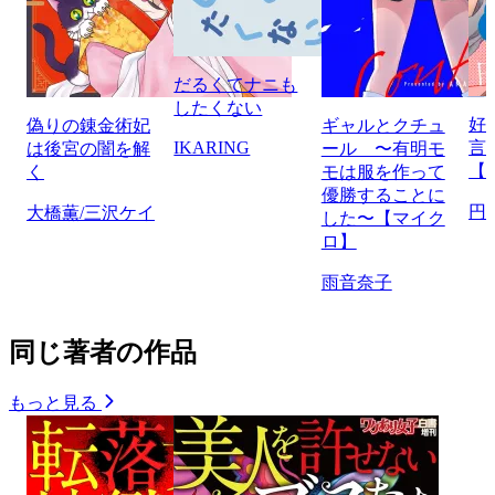
だるくてナニも
したくない
好
偽りの錬金術妃
ギャルとクチュ
IKARING
言
は後宮の闇を解
ール 〜有明モ
【
く
モは服を作って
優勝することに
円
大橋薫/三沢ケイ
した〜【マイク
ロ】
雨音奈子
同じ著者の作品
もっと見る