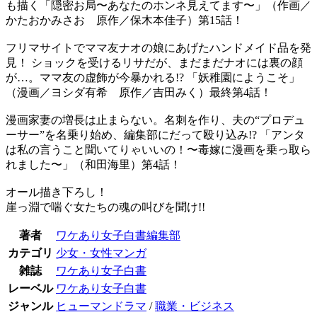
も描く「隠密お局〜あなたのホンネ見えてます〜」（作画／
かたおかみさお 原作／保木本佳子）第15話！
フリマサイトでママ友ナオの娘にあげたハンドメイド品を発
見！ ショックを受けるリサだが、まだまだナオには裏の顔
が…。ママ友の虚飾が今暴かれる!? 「妖稚園にようこそ」
（漫画／ヨシダ有希 原作／吉田みく）最終第4話！
漫画家妻の増長は止まらない。名刺を作り、夫の“プロデュ
ーサー”を名乗り始め、編集部にだって殴り込み!? 「アンタ
は私の言うこと聞いてりゃいいの！〜毒嫁に漫画を乗っ取ら
れました〜」（和田海里）第4話！
オール描き下ろし！
崖っ淵で喘ぐ女たちの魂の叫びを聞け!!
著者
ワケあり女子白書編集部
カテゴリ
少女・女性マンガ
雑誌
ワケあり女子白書
レーベル
ワケあり女子白書
ジャンル
ヒューマンドラマ
/
職業・ビジネス