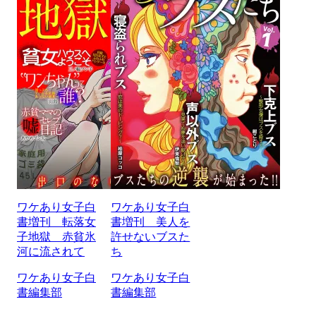
ワケあり女子白
ワケあり女子白
書増刊 転落女
書増刊 美人を
子地獄 赤貧氷
許せないブスた
河に流されて
ち
ワケあり女子白
ワケあり女子白
書編集部
書編集部