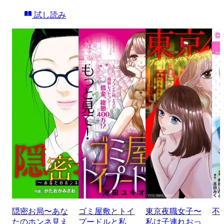
試し読み
隠密お局〜あな
ゴミ屋敷とトイ
東京夜職女子〜
不
たのホンネ見え
プードルと私
私は子連れおっ