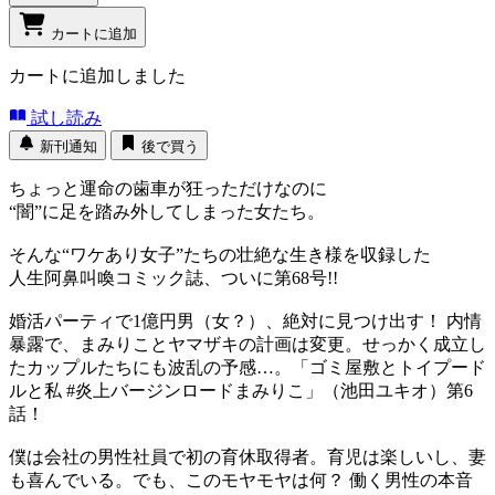
カートに追加
カートに追加しました
試し読み
新刊通知
後で買う
ちょっと運命の歯車が狂っただけなのに
“闇”に足を踏み外してしまった女たち。
そんな“ワケあり女子”たちの壮絶な生き様を収録した
人生阿鼻叫喚コミック誌、ついに第68号!!
婚活パーティで1億円男（女？）、絶対に見つけ出す！ 内情
暴露で、まみりことヤマザキの計画は変更。せっかく成立し
たカップルたちにも波乱の予感…。「ゴミ屋敷とトイプード
ルと私 #炎上バージンロードまみりこ」（池田ユキオ）第6
話！
僕は会社の男性社員で初の育休取得者。育児は楽しいし、妻
も喜んでいる。でも、このモヤモヤは何？ 働く男性の本音