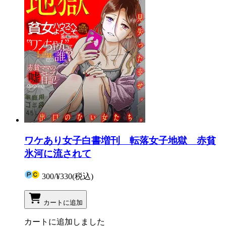
ワケあり女子白書増刊 転落女子地獄 赤貧
氷河に流されて
300
/
¥330
(税込)
カートに追加
カートに追加しました