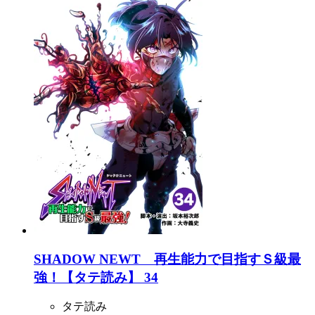
SHADOW NEWT 再生能力で目指すＳ級最
強！【タテ読み】 34
タテ読み