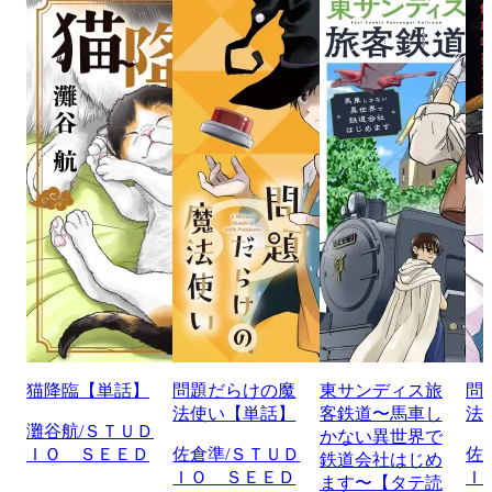
猫降臨【単話】
問題だらけの魔
東サンディス旅
問
法使い【単話】
客鉄道〜馬車し
法
灘谷航/ＳＴＵＤ
かない異世界で
ＩＯ ＳＥＥＤ
佐倉準/ＳＴＵＤ
佐
鉄道会社はじめ
ＩＯ ＳＥＥＤ
Ｉ
ます〜【タテ読