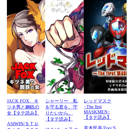
JACK FOX キ
シャーリー 私
レッドマスク
−The first
ツネ男と鋼鉄の
を守る君を、守
MASKMEN−
女【タテ読み】
りたいから。
【タテ読み】
【タテ読み】
ASIWIN/ＳＴＵ
若木民喜/Zoo/Ｓ