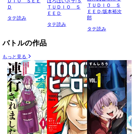
ＤＩＯ ＳＥＥ
ほろばいさ子/Ｓ
ＴＵＤＩＯ Ｓ
Ｄ
ＴＵＤＩＯ Ｓ
ＥＥＤ/坂本裕次
ＥＥＤ
郎
タテ読み
タテ読み
タテ読み
バトルの作品
もっと見る