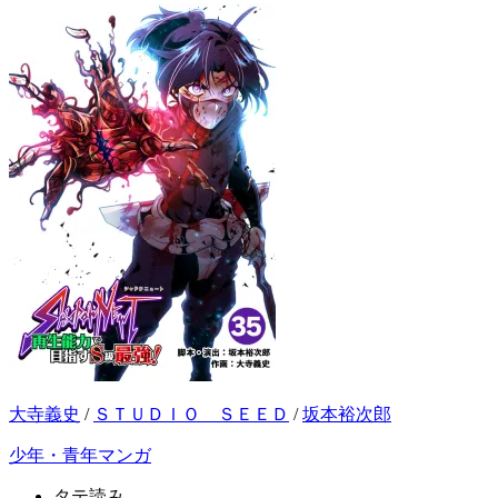
大寺義史
/
ＳＴＵＤＩＯ ＳＥＥＤ
/
坂本裕次郎
少年・青年マンガ
タテ読み