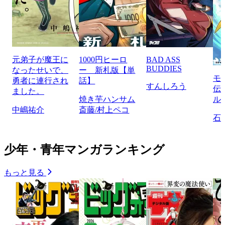
元弟子が魔王に
1000円ヒーロ
BAD ASS
BUDDIES
なったせいで、
ー 新札版【単
モ
勇者に連行され
話】
すんしろう
伝
ました。
焼き芋ハンサム
ル
中嶋祐介
斎藤/村上ペコ
石
少年・青年マンガランキング
もっと見る