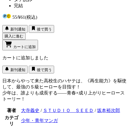
完結
55
/
¥61
(税込)
新刊通知
後で買う
購入に進む
カートに追加
カートに追加しました
新刊通知
後で買う
日本からやって来た高校生のハヤテは、《再生能力》を駆使
して、最強のＳ級ヒーローを目指す！
少年は、誰よりも成長する――青春×成り上がりヒーロース
トーリー！
著者
大寺義史
/
ＳＴＵＤＩＯ ＳＥＥＤ
/
坂本裕次郎
カテゴ
少年・青年マンガ
リ