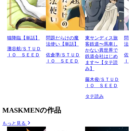
猫降臨【単話】
問題だらけの魔
東サンディス旅
問
法使い【単話】
客鉄道〜馬車し
法
灘谷航/ＳＴＵＤ
かない異世界で
ＩＯ ＳＥＥＤ
佐倉準/ＳＴＵＤ
佐
鉄道会社はじめ
ＩＯ ＳＥＥＤ
Ｉ
ます〜【タテ読
み】
藤木俊/ＳＴＵＤ
ＩＯ ＳＥＥＤ
タテ読み
MASKMENの作品
もっと見る