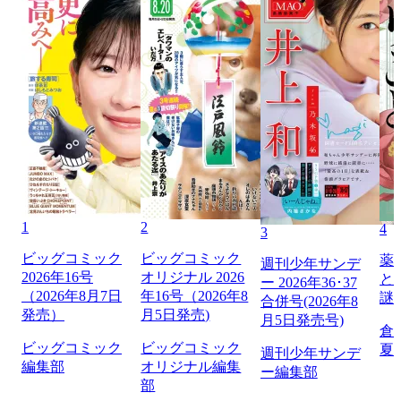
1
2
4
3
ビッグコミック
ビッグコミック
薬
週刊少年サンデ
2026年16号
オリジナル 2026
と
ー 2026年36･37
（2026年8月7日
年16号（2026年8
謎
合併号(2026年8
発売）
月5日発売)
月5日発売号)
倉
ビッグコミック
ビッグコミック
夏
週刊少年サンデ
編集部
オリジナル編集
ー編集部
部