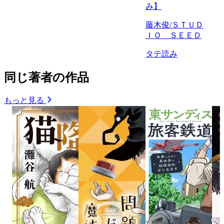
み】
藤木俊/ＳＴＵＤ
ＩＯ ＳＥＥＤ
タテ読み
同じ著者の作品
もっと見る