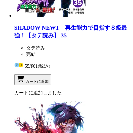
SHADOW NEWT 再生能力で目指すＳ級最
強！【タテ読み】 35
タテ読み
完結
55
/
¥61
(税込)
カートに追加
カートに追加しました