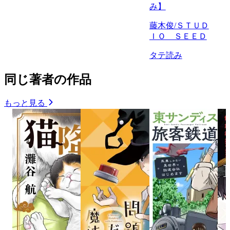
み】
藤木俊/ＳＴＵＤ
ＩＯ ＳＥＥＤ
タテ読み
同じ著者の作品
もっと見る