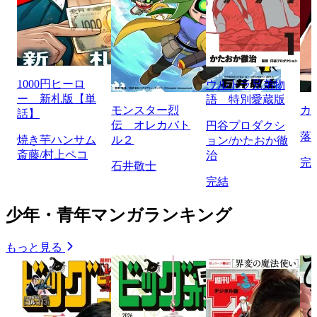
1000円ヒーロ
ウルトラ兄弟物
ー 新札版【単
語 特別愛蔵版
モンスター烈
カ
話】
伝 オレカバト
円谷プロダクシ
落
焼き芋ハンサム
ル２
ョン/かたおか徹
斎藤/村上ペコ
治
完
石井敬士
完結
少年・青年マンガランキング
もっと見る