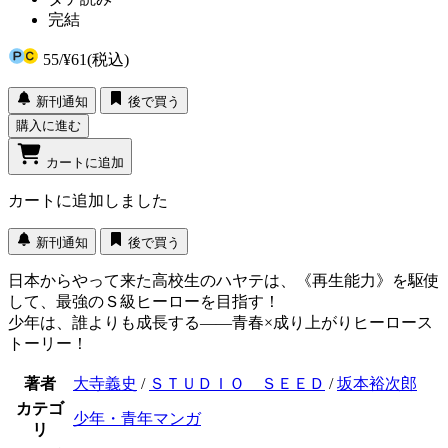
完結
55
/
¥61
(税込)
新刊通知
後で買う
購入に進む
カートに追加
カートに追加しました
新刊通知
後で買う
日本からやって来た高校生のハヤテは、《再生能力》を駆使
して、最強のＳ級ヒーローを目指す！
少年は、誰よりも成長する――青春×成り上がりヒーロース
トーリー！
著者
大寺義史
/
ＳＴＵＤＩＯ ＳＥＥＤ
/
坂本裕次郎
カテゴ
少年・青年マンガ
リ