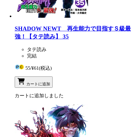
SHADOW NEWT 再生能力で目指すＳ級最
強！【タテ読み】 35
タテ読み
完結
55
/
¥61
(税込)
カートに追加
カートに追加しました