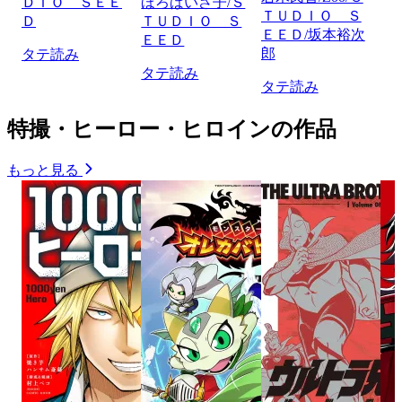
ＤＩＯ ＳＥＥ
ほろばいさ子/Ｓ
ＴＵＤＩＯ Ｓ
Ｄ
ＴＵＤＩＯ Ｓ
ＥＥＤ/坂本裕次
ＥＥＤ
郎
タテ読み
タテ読み
タテ読み
特撮・ヒーロー・ヒロインの作品
もっと見る