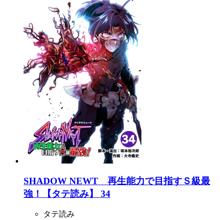
SHADOW NEWT 再生能力で目指すＳ級最
強！【タテ読み】 34
タテ読み