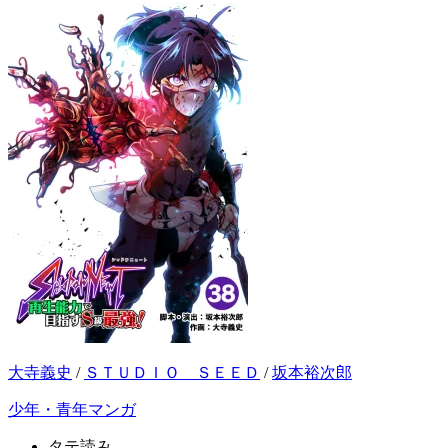
大寺義史
/
ＳＴＵＤＩＯ ＳＥＥＤ
/
坂本裕次郎
少年・青年マンガ
タテ読み