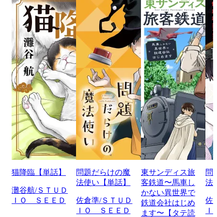
猫降臨【単話】
問題だらけの魔
東サンディス旅
問
法使い【単話】
客鉄道〜馬車し
法
灘谷航/ＳＴＵＤ
かない異世界で
ＩＯ ＳＥＥＤ
佐倉準/ＳＴＵＤ
佐
鉄道会社はじめ
ＩＯ ＳＥＥＤ
Ｉ
ます〜【タテ読