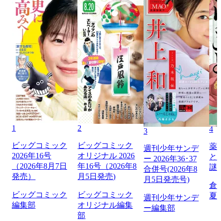
1
2
4
3
ビッグコミック
ビッグコミック
薬
週刊少年サンデ
2026年16号
オリジナル 2026
と
ー 2026年36･37
（2026年8月7日
年16号（2026年8
謎
合併号(2026年8
発売）
月5日発売)
月5日発売号)
倉
ビッグコミック
ビッグコミック
夏
週刊少年サンデ
編集部
オリジナル編集
ー編集部
部