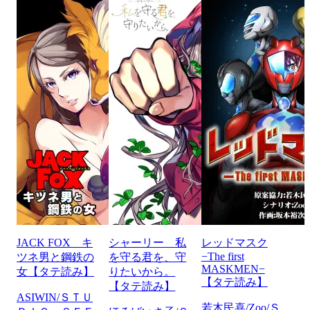
JACK FOX キ
シャーリー 私
レッドマスク
−The first
ツネ男と鋼鉄の
を守る君を、守
MASKMEN−
女【タテ読み】
りたいから。
【タテ読み】
【タテ読み】
ASIWIN/ＳＴＵ
若木民喜/Zoo/Ｓ