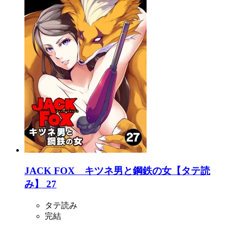
JACK FOX キツネ男と鋼鉄の女【タテ読
み】 27
タテ読み
完結