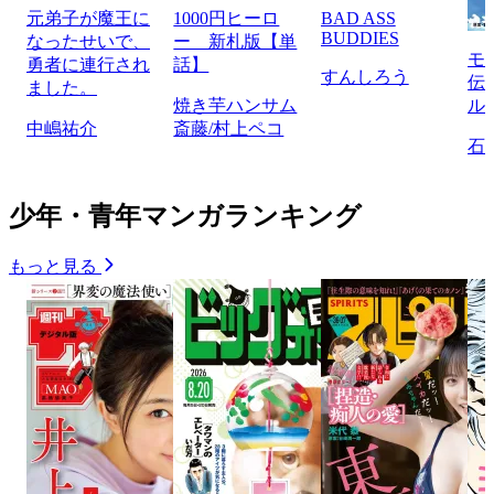
元弟子が魔王に
1000円ヒーロ
BAD ASS
BUDDIES
なったせいで、
ー 新札版【単
モ
勇者に連行され
話】
すんしろう
伝
ました。
焼き芋ハンサム
ル
中嶋祐介
斎藤/村上ペコ
石
少年・青年マンガランキング
もっと見る