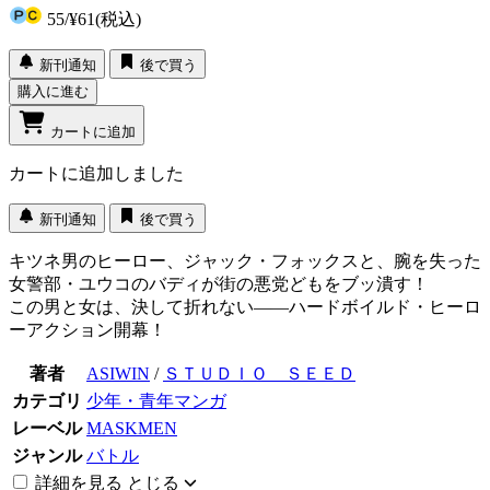
55
/
¥61
(税込)
新刊通知
後で買う
購入に進む
カートに追加
カートに追加しました
新刊通知
後で買う
キツネ男のヒーロー、ジャック・フォックスと、腕を失った
女警部・ユウコのバディが街の悪党どもをブッ潰す！
この男と女は、決して折れない――ハードボイルド・ヒーロ
ーアクション開幕！
著者
ASIWIN
/
ＳＴＵＤＩＯ ＳＥＥＤ
カテゴリ
少年・青年マンガ
レーベル
MASKMEN
ジャンル
バトル
詳細を見る
とじる