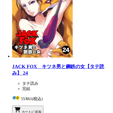
JACK FOX キツネ男と鋼鉄の女【タテ読
み】 24
タテ読み
完結
55
/
¥61
(税込)
カートに追加