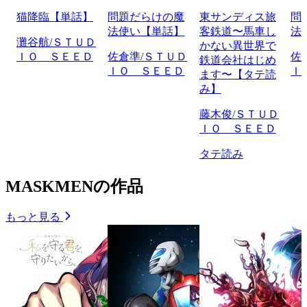
猫降臨【単話】
問題だらけの魔
東サンディス旅
問
法使い【単話】
客鉄道〜馬車し
法
灘谷航/ＳＴＵＤ
かない異世界で
ＩＯ ＳＥＥＤ
佐倉準/ＳＴＵＤ
佐
鉄道会社はじめ
ＩＯ ＳＥＥＤ
Ｉ
ます〜【タテ読
み】
藤木俊/ＳＴＵＤ
ＩＯ ＳＥＥＤ
タテ読み
MASKMENの作品
もっと見る