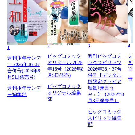
2
3
4
1
ビッグコミック
週刊ビッグコミ
ミ
週刊少年サンデ
オリジナル 2026
ックスピリッツ
ま
ー 2026年36･37
12
年16号（2026年8
2026年36・37合
合併号(2026年8
月5日発売)
併号【デジタル
月5日発売号)
青
版限定グラビア
ビッグコミック
増量｢東雲う
週刊少年サンデ
オリジナル編集
み」】（2026年8
ー編集部
部
月3日発売号）
ビッグコミック
スピリッツ編集
部