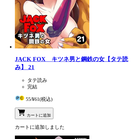
JACK FOX キツネ男と鋼鉄の女【タテ読
み】 21
タテ読み
完結
55
/
¥61
(税込)
カートに追加
カートに追加しました