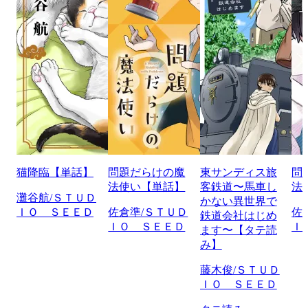
猫降臨【単話】
問題だらけの魔
東サンディス旅
問
法使い【単話】
客鉄道〜馬車し
法
灘谷航/ＳＴＵＤ
かない異世界で
ＩＯ ＳＥＥＤ
佐倉準/ＳＴＵＤ
佐
鉄道会社はじめ
ＩＯ ＳＥＥＤ
Ｉ
ます〜【タテ読
み】
藤木俊/ＳＴＵＤ
ＩＯ ＳＥＥＤ