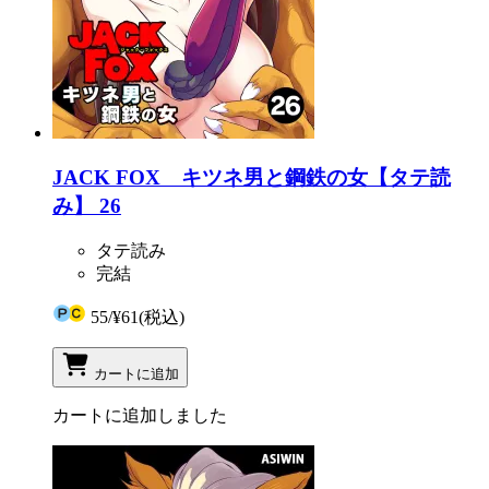
JACK FOX キツネ男と鋼鉄の女【タテ読
み】 26
タテ読み
完結
55
/
¥61
(税込)
カートに追加
カートに追加しました