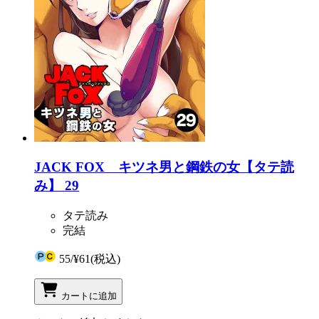
JACK FOX キツネ男と鋼鉄の女【タテ読
み】 29
タテ読み
完結
55
/
¥61
(税込)
カートに追加