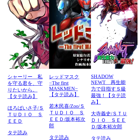
SHADOW
シャーリー 私
レッドマスク
NEWT 再生能
−The first
を守る君を、守
MASKMEN−
力で目指すＳ級
りたいから。
【タテ読み】
最強！【タテ読
【タテ読み】
み】
若木民喜/Zoo/Ｓ
ほろばいさ子/Ｓ
ＴＵＤＩＯ Ｓ
大寺義史/ＳＴＵ
ＴＵＤＩＯ Ｓ
ＥＥＤ/坂本裕次
ＤＩＯ ＳＥＥ
ＥＥＤ
郎
Ｄ/坂本裕次郎
タテ読み
タテ読み
タテ読み