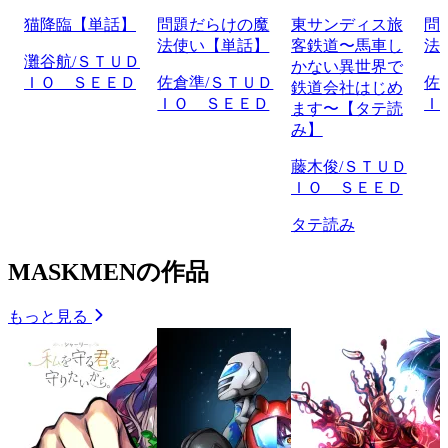
猫降臨【単話】
問題だらけの魔
東サンディス旅
問
法使い【単話】
客鉄道〜馬車し
法
灘谷航/ＳＴＵＤ
かない異世界で
ＩＯ ＳＥＥＤ
佐倉準/ＳＴＵＤ
佐
鉄道会社はじめ
ＩＯ ＳＥＥＤ
Ｉ
ます〜【タテ読
み】
藤木俊/ＳＴＵＤ
ＩＯ ＳＥＥＤ
タテ読み
MASKMENの作品
もっと見る