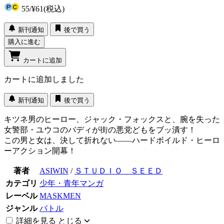
55
/
¥61
(税込)
新刊通知
後で買う
購入に進む
カートに追加
カートに追加しました
新刊通知
後で買う
キツネ男のヒーロー、ジャック・フォックスと、腕を失った
女警部・ユウコのバディが街の悪党どもをブッ潰す！
この男と女は、決して折れない――ハードボイルド・ヒーロ
ーアクション開幕！
著者
ASIWIN
/
ＳＴＵＤＩＯ ＳＥＥＤ
カテゴリ
少年・青年マンガ
レーベル
MASKMEN
ジャンル
バトル
詳細を見る
とじる