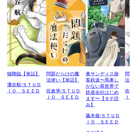
猫降臨【単話】
問題だらけの魔
東サンディス旅
問
法使い【単話】
客鉄道〜馬車し
法
灘谷航/ＳＴＵＤ
かない異世界で
ＩＯ ＳＥＥＤ
佐倉準/ＳＴＵＤ
佐
鉄道会社はじめ
ＩＯ ＳＥＥＤ
Ｉ
ます〜【タテ読
み】
藤木俊/ＳＴＵＤ
ＩＯ ＳＥＥＤ