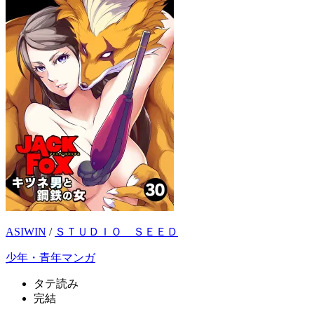
ASIWIN
/
ＳＴＵＤＩＯ ＳＥＥＤ
少年・青年マンガ
タテ読み
完結