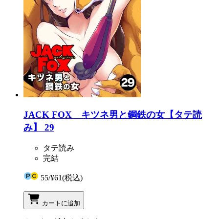
JACK FOX キツネ男と鋼鉄の女【タテ読
み】 29
タテ読み
完結
55
/
¥61
(税込)
カートに追加