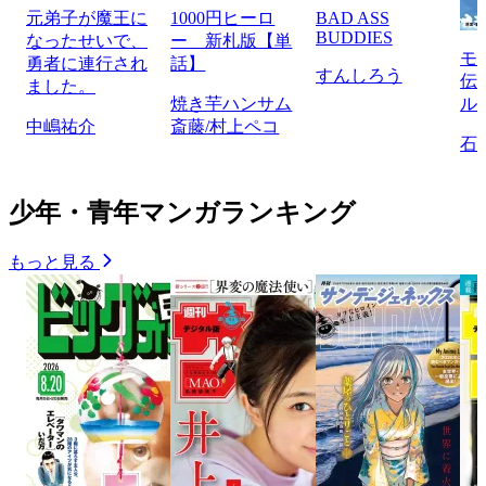
元弟子が魔王に
1000円ヒーロ
BAD ASS
BUDDIES
なったせいで、
ー 新札版【単
モ
勇者に連行され
話】
すんしろう
伝
ました。
焼き芋ハンサム
ル
中嶋祐介
斎藤/村上ペコ
石
少年・青年マンガランキング
もっと見る