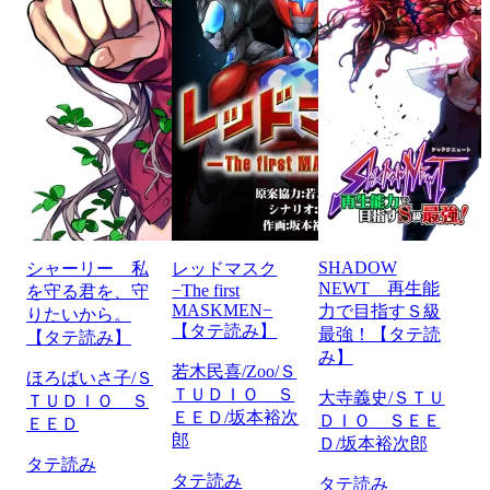
SHADOW
シャーリー 私
レッドマスク
NEWT 再生能
−The first
を守る君を、守
MASKMEN−
力で目指すＳ級
りたいから。
【タテ読み】
最強！【タテ読
【タテ読み】
み】
若木民喜/Zoo/Ｓ
ほろばいさ子/Ｓ
ＴＵＤＩＯ Ｓ
大寺義史/ＳＴＵ
ＴＵＤＩＯ Ｓ
ＥＥＤ/坂本裕次
ＤＩＯ ＳＥＥ
ＥＥＤ
郎
Ｄ/坂本裕次郎
タテ読み
タテ読み
タテ読み