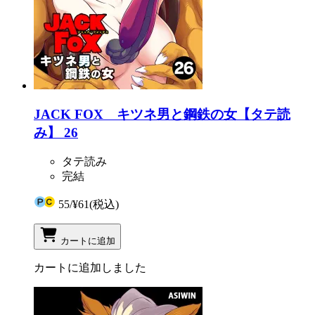
JACK FOX キツネ男と鋼鉄の女【タテ読
み】 26
タテ読み
完結
55
/
¥61
(税込)
カートに追加
カートに追加しました