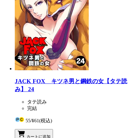
JACK FOX キツネ男と鋼鉄の女【タテ読
み】 24
タテ読み
完結
55
/
¥61
(税込)
カートに追加