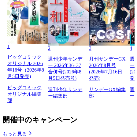
1
2
3
4
ビッグコミック
週刊少年サンデ
月刊サンデーGX
週
オリジナル 2026
ー 2026年36･37
2026年8月号
ー 
年16号（2026年8
合併号(2026年8
(2026年7月16日
(2
月5日発売)
月5日発売号)
発売)
発
ビッグコミック
週刊少年サンデ
サンデーGX編集
週
オリジナル編集
ー編集部
部
ー
部
開催中のキャンペーン
もっと見る