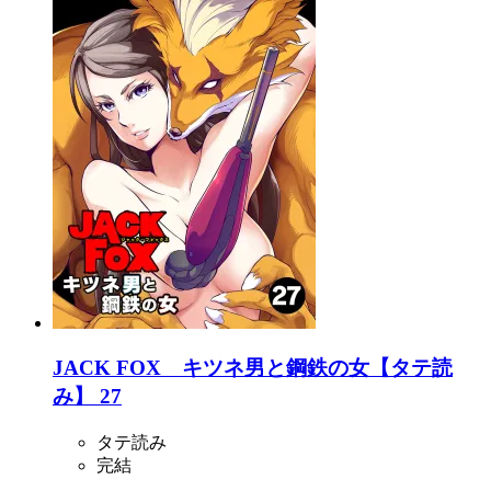
JACK FOX キツネ男と鋼鉄の女【タテ読
み】 27
タテ読み
完結