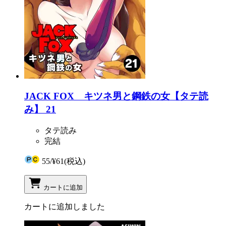
JACK FOX キツネ男と鋼鉄の女【タテ読
み】 21
タテ読み
完結
55
/
¥61
(税込)
カートに追加
カートに追加しました