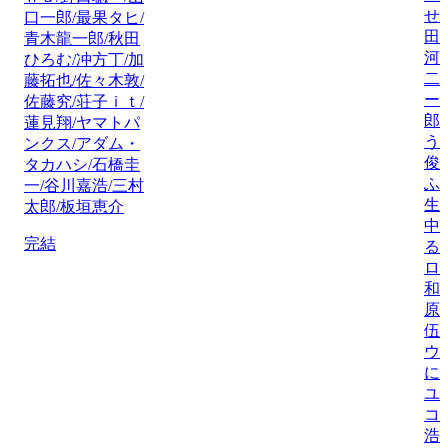
せ
口一郎/最果タヒ/
田
青木龍一郎/秋田
河
ひろむ/冲方丁/加
二
藤拓也/佐々木敦/
ー
佐藤究/荘子ｉｔ/
郎
蓮見翔/ヤマトパ
う
ンクス/アダム・
俊
タカハシ/石橋圭
ふ
一/谷川嘉浩/三村
生
太郎/板垣恵介
中
完結
る
ロ
和
原
伍
ウ
に
ユ
コ
浩