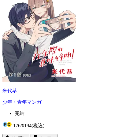
米代恭
少年・青年マンガ
完結
176
/
¥194
(税込)