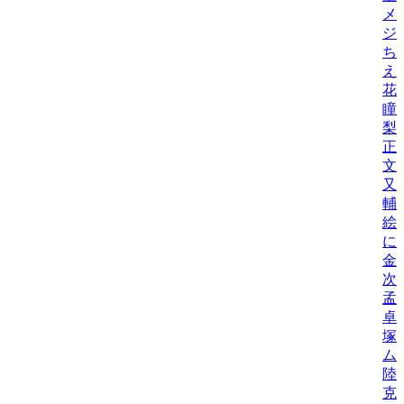
メ
ジ
ち
え
花
瞳
梨
正
文
又
輔
絵
に
金
次
孟
卓
塚
ム
陸
克