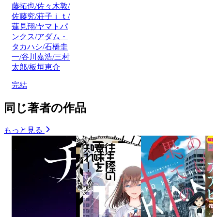
藤拓也/佐々木敦/
佐藤究/荘子ｉｔ/
蓮見翔/ヤマトパ
ンクス/アダム・
タカハシ/石橋圭
一/谷川嘉浩/三村
太郎/板垣恵介
完結
同じ著者の作品
もっと見る