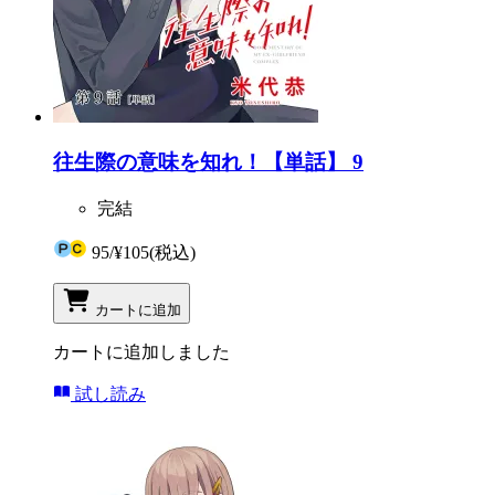
往生際の意味を知れ！【単話】 9
完結
95
/
¥105
(税込)
カートに追加
カートに追加しました
試し読み