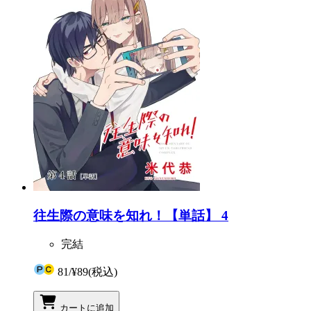
往生際の意味を知れ！【単話】 4
完結
81
/
¥89
(税込)
カートに追加