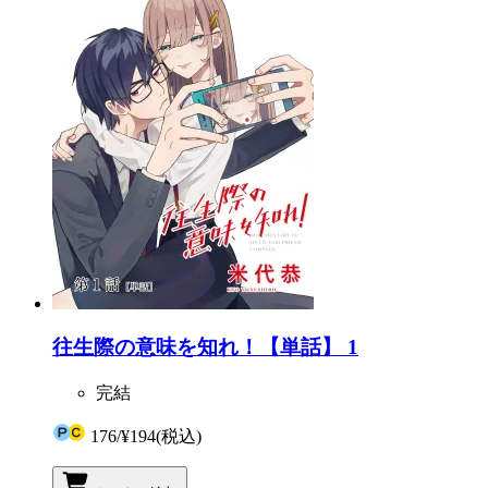
往生際の意味を知れ！【単話】 1
完結
176
/
¥194
(税込)