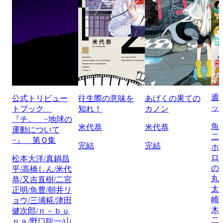
週
公式トリビュー
往生際の意味を
あげくの果ての
ッ
トブック
知れ！
カノン
『チ。 −地球の
魚
米代恭
米代恭
運動について
二
−』 第Ｑ集
完結
完結
ホ
ロ
松本大洋/真鍋昌
の
平/高橋しん/米代
丸
恭/又吉直樹/二宮
太
正明/魚豊/朝井リ
崎
ョウ/三浦糀/津田
木
健次郎/ｎ－ｂｕ
二
ｎａ/野口聡一/山