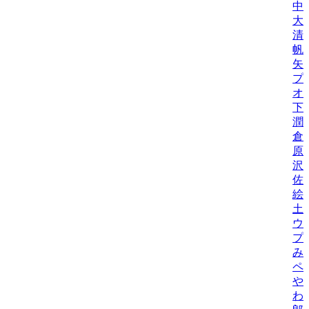
中
大
清
帆
矢
プ
オ
下
潤
倉
原
沢
佐
絵
土
ウ
プ
み
ペ
や
わ