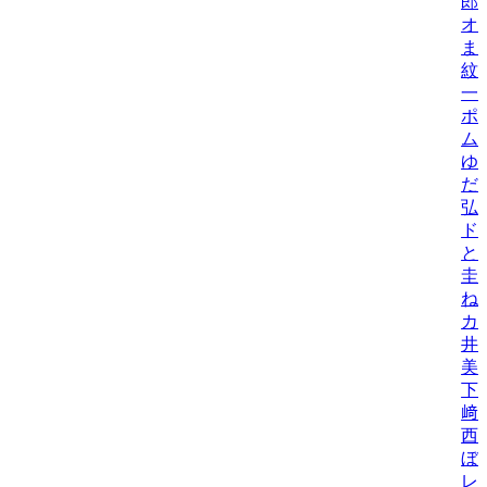
郎
オ
ま
紋
一
ポ
ム
ゆ
だ
弘
ド
と
圭
ね
カ
井
美/
下
﨑
西
ぼ
レ