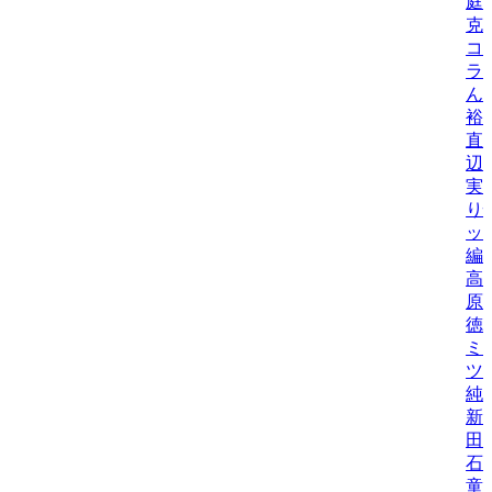
庭
克
コ
ラ
ん
裕
直
辺
実
り
ッ
編
高
原
徳
ミ
ツ
純
新
田
石
童