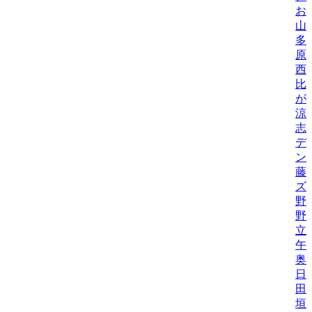
お
山
多
原
西
比/
が
涼
志
デ
ン
藤
ズ
野
野機
立
午
奥
日
田
垣