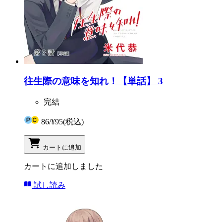
往生際の意味を知れ！【単話】 3
完結
86
/
¥95
(税込)
カートに追加
カートに追加しました
試し読み