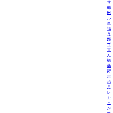
サ
郎
田
ル
車
福
う
郎
ブ
真
ん
橋
藤
野
吉
治
月
レ
カ
ヒ
か