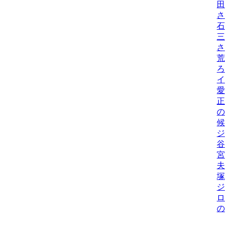
田
さ
石
三
さ
荒
ろ
イ
愛
正
の
候
ジ
谷
宮
夫
塚
ジ
ロ
の