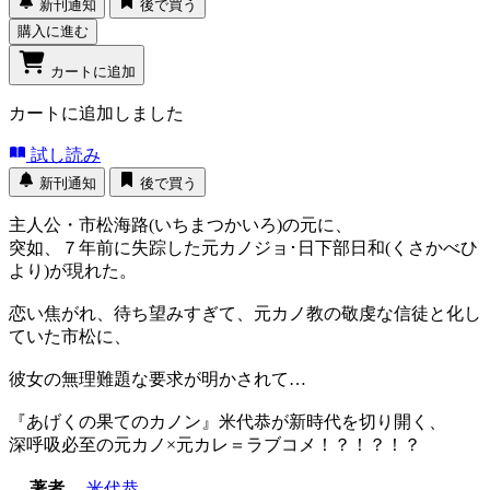
新刊通知
後で買う
購入に進む
カートに追加
カートに追加しました
試し読み
新刊通知
後で買う
主人公・市松海路(いちまつかいろ)の元に、
突如、７年前に失踪した元カノジョ･日下部日和(くさかべひ
より)が現れた。
恋い焦がれ、待ち望みすぎて、元カノ教の敬虔な信徒と化し
ていた市松に、
彼女の無理難題な要求が明かされて…
『あげくの果てのカノン』米代恭が新時代を切り開く、
深呼吸必至の元カノ×元カレ＝ラブコメ！？！？！？
著者
米代恭