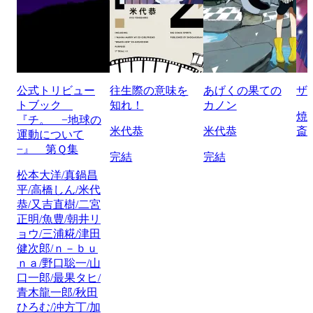
公式トリビュー
往生際の意味を
あげくの果ての
ザ
トブック
知れ！
カノン
焼
『チ。 −地球の
米代恭
米代恭
斎
運動について
−』 第Ｑ集
完結
完結
松本大洋/真鍋昌
平/高橋しん/米代
恭/又吉直樹/二宮
正明/魚豊/朝井リ
ョウ/三浦糀/津田
健次郎/ｎ－ｂｕ
ｎａ/野口聡一/山
口一郎/最果タヒ/
青木龍一郎/秋田
ひろむ/冲方丁/加