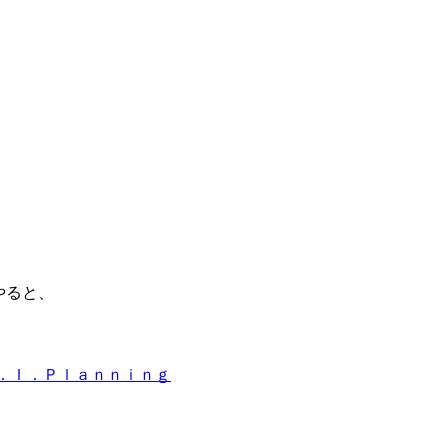
やると、
．Ｉ．Ｐｌａｎｎｉｎｇ