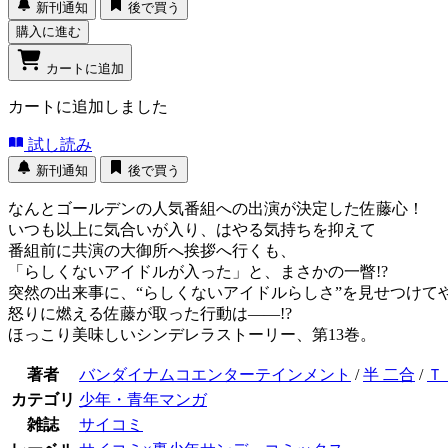
新刊通知
後で買う
購入に進む
カートに追加
カートに追加しました
試し読み
新刊通知
後で買う
なんとゴールデンの人気番組への出演が決定した佐藤心！
いつも以上に気合いが入り、はやる気持ちを抑えて
番組前に共演の大御所へ挨拶へ行くも、
「らしくないアイドルが入った」と、まさかの一瞥!?
突然の出来事に、“らしくないアイドルらしさ”を見せつけて
怒りに燃える佐藤が取った行動は――!?
ほっこり美味しいシンデレラストーリー、第13巻。
著者
バンダイナムコエンターテインメント
/
半 二合
/
Ｔ
カテゴリ
少年・青年マンガ
雑誌
サイコミ