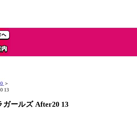
0
＞
 13
ズ After20 13