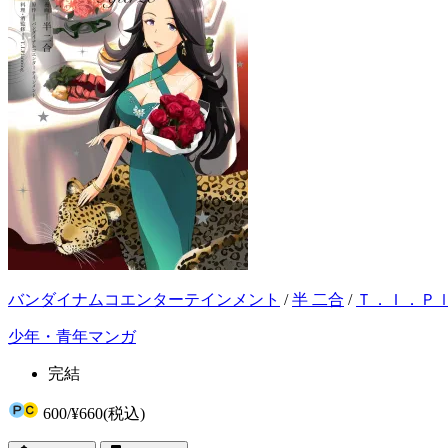
バンダイナムコエンターテインメント
/
半 二合
/
Ｔ．Ｉ．Ｐ
少年・青年マンガ
完結
600
/
¥660
(税込)