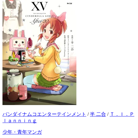
バンダイナムコエンターテインメント
/
半 二合
/
Ｔ．Ｉ．Ｐ
ｌａｎｎｉｎｇ
少年・青年マンガ