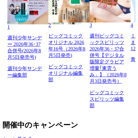
2
3
4
1
ビッグコミック
週刊ビッグコミ
ミ
週刊少年サンデ
オリジナル 2026
ックスピリッツ
ま
ー 2026年36･37
12
年16号（2026年8
2026年36・37合
合併号(2026年8
月5日発売)
併号【デジタル
月5日発売号)
青
版限定グラビア
ビッグコミック
増量｢東雲う
週刊少年サンデ
オリジナル編集
み」】（2026年8
ー編集部
部
月3日発売号）
ビッグコミック
スピリッツ編集
部
開催中のキャンペーン