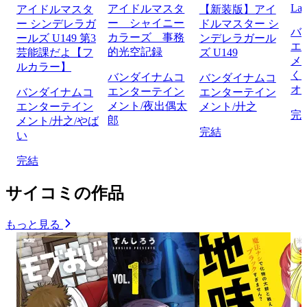
Lay
アイドルマスタ
アイドルマスタ
【新装版】アイ
ー シャイニー
ー シンデレラガ
ドルマスター シ
バ
カラーズ 事務
ールズ U149 第3
ンデレラガール
エ
的光空記録
芸能課だよ【フ
ズ U149
メ
ルカラー】
く
バンダイナムコ
バンダイナムコ
オ
エンターテイン
バンダイナムコ
エンターテイン
メント/夜出偶太
エンターテイン
メント/廾之
完
郎
メント/廾之/やば
完結
い
完結
サイコミの作品
もっと見る