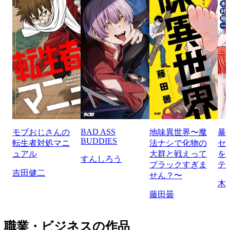
BAD ASS
モブおじさんの
地味異世界〜魔
暴
BUDDIES
転生者対処マニ
法ナシで化物の
セ
ュアル
大群と戦えって
を
すんしろう
ブラックすぎま
テ
吉田健二
せん？〜
木
藤田曇
職業・ビジネスの作品