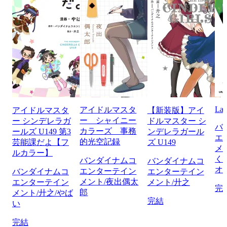
Lay
アイドルマスタ
アイドルマスタ
【新装版】アイ
ー シャイニー
ー シンデレラガ
ドルマスター シ
バ
カラーズ 事務
ールズ U149 第3
ンデレラガール
エ
的光空記録
芸能課だよ【フ
ズ U149
メ
ルカラー】
く
バンダイナムコ
バンダイナムコ
オ
エンターテイン
バンダイナムコ
エンターテイン
メント/夜出偶太
エンターテイン
メント/廾之
完
郎
メント/廾之/やば
完結
い
完結