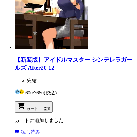
【新装版】アイドルマスター シンデレラガー
ルズ After20 12
完結
600
/
¥660
(税込)
カートに追加
カートに追加しました
試し読み