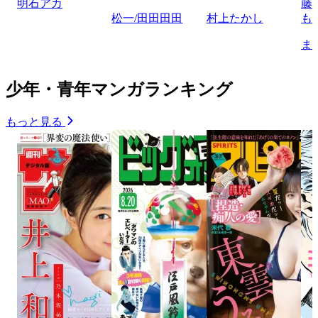
明石アカ
藤
松一/田田田田
村上たかし
も
ま
少年・青年マンガランキング
もっと見る