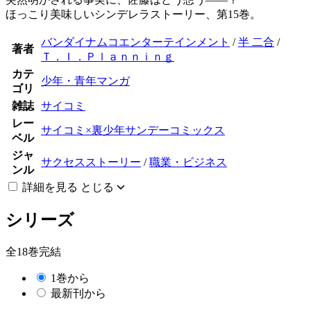
ほっこり美味しいシンデレラストーリー、第15巻。
バンダイナムコエンターテインメント
/
半 二合
/
著者
Ｔ．Ｉ．Ｐｌａｎｎｉｎｇ
カテ
少年・青年マンガ
ゴリ
雑誌
サイコミ
レー
サイコミ×裏少年サンデーコミックス
ベル
ジャ
サクセスストーリー
/
職業・ビジネス
ンル
詳細を見る
とじる
シリーズ
全18巻完結
1巻から
最新刊から