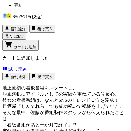
完結
650
/
¥715
(税込)
新刊通知
後で買う
購入に進む
カートに追加
カートに追加しました
試し読み
新刊通知
後で買う
地上波初の看板番組もスタートし、
順風満帆にアイドルとしての実績を重ねている佐藤心。
彼女の看板番組は、なんとSNSのトレンド１位を達成！
居酒屋『しんでれら』でも成功祝いで祝杯を上げていた。
そんな最中、佐藤が番組製作スタッフから伝えられたこと
は、
「看板番組があと一か月で終了」!?
突然明かされる事実に、佐藤はどう想う――？