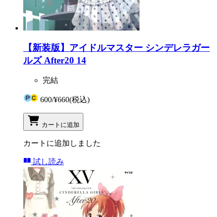
【新装版】アイドルマスター シンデレラガー
ルズ After20 14
完結
600
/
¥660
(税込)
カートに追加
カートに追加しました
試し読み