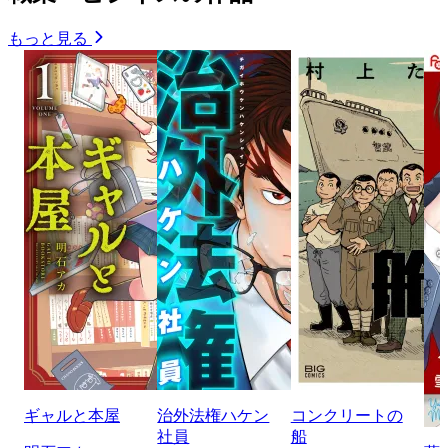
もっと見る
ギャルと本屋
治外法権ハケン
コンクリートの
社員
船