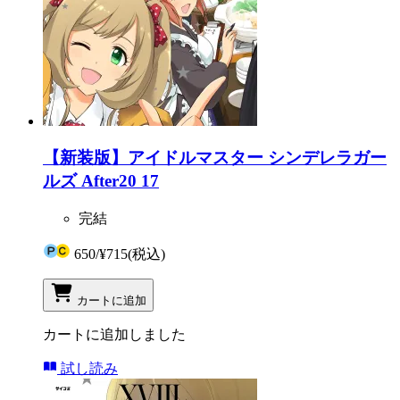
【新装版】アイドルマスター シンデレラガー
ルズ After20 17
完結
650
/
¥715
(税込)
カートに追加
カートに追加しました
試し読み