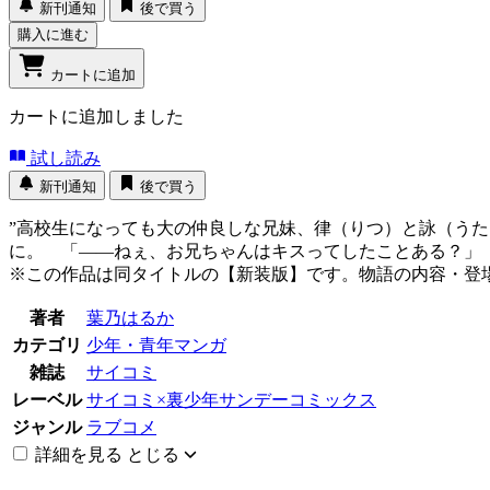
新刊通知
後で買う
購入に進む
カートに追加
カートに追加しました
試し読み
新刊通知
後で買う
”高校生になっても大の仲良しな兄妹、律（りつ）と詠（う
に。 「――ねぇ、お兄ちゃんはキスってしたことある？」 
※この作品は同タイトルの【新装版】です。物語の内容・登
著者
葉乃はるか
カテゴリ
少年・青年マンガ
雑誌
サイコミ
レーベル
サイコミ×裏少年サンデーコミックス
ジャンル
ラブコメ
詳細を見る
とじる