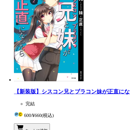
【新装版】シスコン兄とブラコン妹が正直になっ
完結
600
/
¥660
(税込)