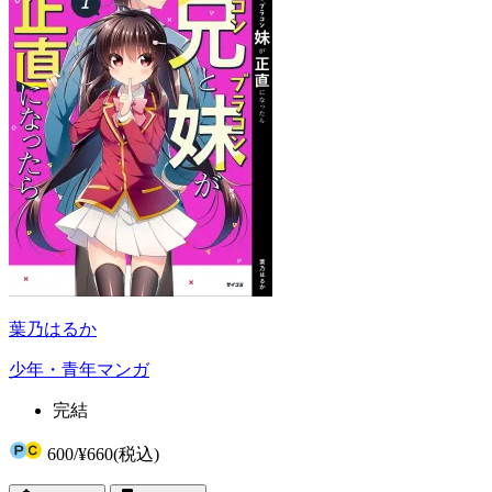
葉乃はるか
少年・青年マンガ
完結
600
/
¥660
(税込)