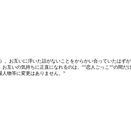
た）。お互いに浮いた話がないことをからかい合っていたはず
お互いの気持ちに正直になれるのは、””恋人ごっこ””の間だけ
場人物等に変更はありません。”