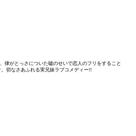
が、律がとっさについた嘘のせいで恋人のフリをすること
。切なさあふれる実兄妹ラブコメディー!!