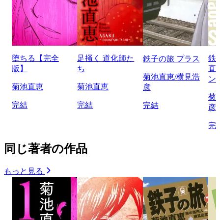
堕ちる【完全
足掻く 道化師た
鉄
鉄子の旅 プラス
版】
ち
直
菊池直恵/横見浩
ン
菊池直恵
菊池直恵
彦
菊
完結
完結
完結
彦
完
同じ著者の作品
もっと見る