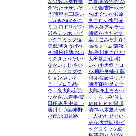
んのあい/葉野宗
之宣/惠谷治/なか
介/わたせせいぞ
いま強/吉田戦車/
う/諸星大二郎/い
ちばてつや/石原
しがきのぼる/ユ
まこちん/水野光
ミコ ロドリゲス/
博/大谷アキラ/三
岩谷テンホー/ビ
浦靖冬/さだやす
ッグコミック編
圭/よこみぞ邦彦/
集部/初丸うげべ
高橋ツトム/若狭
そ/保松侘助/おぷ
星/香川まさひと/
うのきょうだい/
太田基之/山科け
なかいくじ/さい
いすけ/黒鉄ヒロ
とう・プロダク
シ/飛松良輔/伊藤
ション/さいと
和良/佐藤さつき/
う・プロ作品/
浦沢直樹/足立金
今 泉太郎/新海
太郎/浄土るる/う
つかさ/六畳半/安
すくらふみ/ＮＵ
田翔哉/兎中晋二/
ＭＢＥＲ８/黒川
藤川よつ葉/雨野
清作/八木勝大/潮
小夜/永田礼路
匡人/わたせせい
ぞう/大井詩織/ビ
ッグコミック編
集部/初丸うげべ