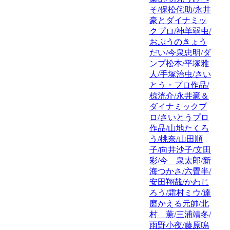
そ/保松侘助/永井
豪とダイナミッ
クプロ/神羊弱虫/
おぷうのきょう
だい/今泉忠明/ダ
ンプ松本/平塚雅
人/手塚治虫/さい
とう・プロ作品/
椋洸介/永井豪＆
ダイナミックプ
ロ/さいとうプロ
作品/山地たくろ
う/桃奈/山田順
子/向井沙子/文田
彩/今 泉太郎/新
海つかさ/六畳半/
安田翔哉/かわじ
ろう/霜村ミウ/達
磨かえる元帥/北
村 薫/三浦靖冬/
雨野小夜/藤原鳴