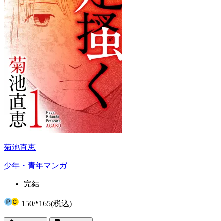
菊池直恵
少年・青年マンガ
完結
150
/
¥165
(税込)