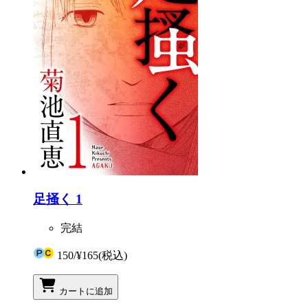
足掻く 1
完結
150
/
¥165
(税込)
カートに追加