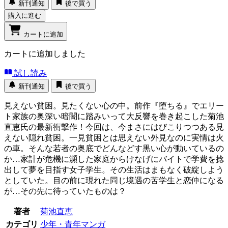
新刊通知
後で買う
購入に進む
カートに追加
カートに追加しました
試し読み
新刊通知
後で買う
見えない貧困。見たくない心の中。前作『堕ちる』でエリー
ト家族の奥深い暗闇に踏みいって大反響を巻き起こした菊池
直恵氏の最新衝撃作！今回は、今まさにはびこりつつある見
えない隠れ貧困。一見貧困とは思えない外見なのに実情は火
の車。そんな若者の奥底でどんなどす黒い心が動いているの
か…家計が危機に瀕した家庭からけなげにバイトで学費を捻
出して夢を目指す女子学生。その生活はまもなく破綻しよう
としていた。目の前に現れた同じ境遇の苦学生と恋仲になる
が…その先に待っていたものは？
著者
菊池直恵
カテゴリ
少年・青年マンガ