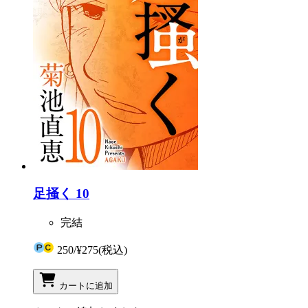
足掻く 10
完結
250
/
¥275
(税込)
カートに追加