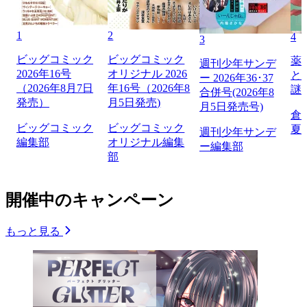
1
2
4
3
ビッグコミック
ビッグコミック
薬
週刊少年サンデ
2026年16号
オリジナル 2026
と
ー 2026年36･37
（2026年8月7日
年16号（2026年8
謎
合併号(2026年8
発売）
月5日発売)
月5日発売号)
倉
ビッグコミック
ビッグコミック
夏
週刊少年サンデ
編集部
オリジナル編集
ー編集部
部
開催中のキャンペーン
もっと見る