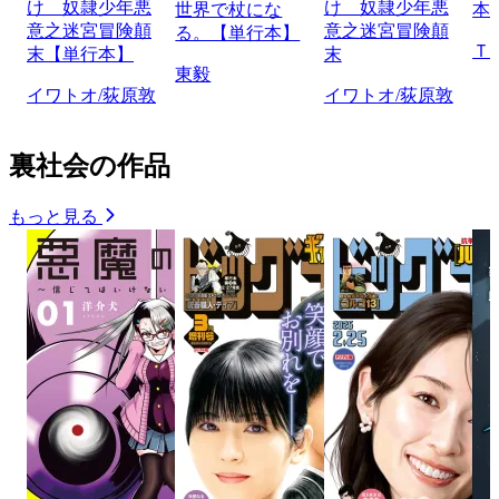
け 奴隷少年悪
け 奴隷少年悪
世界で杖にな
本
意之迷宮冒険顛
意之迷宮冒険顛
る。【単行本】
Ｔ
末【単行本】
末
東毅
イワトオ/荻原敦
イワトオ/荻原敦
裏社会の作品
もっと見る