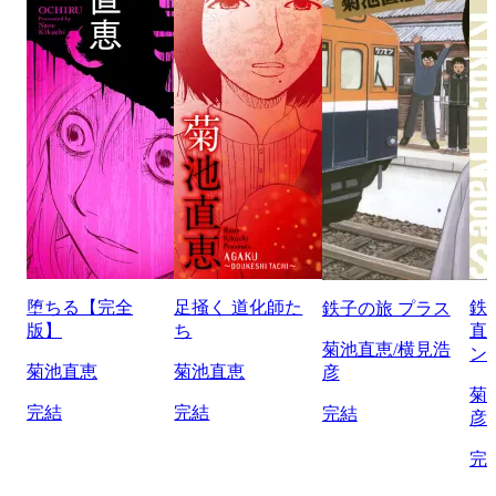
堕ちる【完全
足掻く 道化師た
鉄
鉄子の旅 プラス
版】
ち
直
菊池直恵/横見浩
ン
菊池直恵
菊池直恵
彦
菊
完結
完結
完結
彦
完