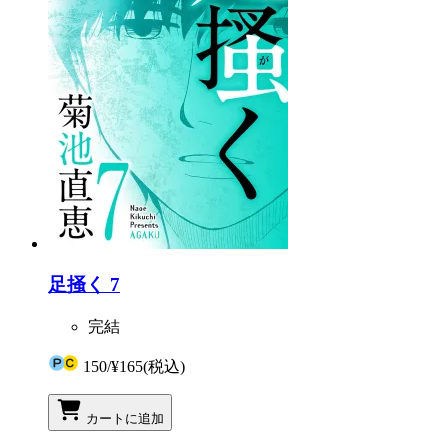
足掻く 7
完結
150
/
¥165
(税込)
カートに追加