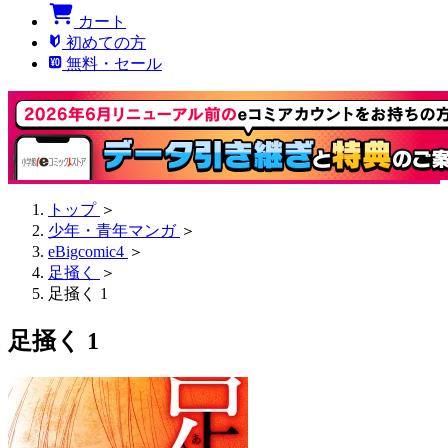
カート
初めての方
無料・セール
トップ
＞
少年・青年マンガ
＞
eBigcomic4
＞
足掻く
＞
足掻く 1
足掻く 1