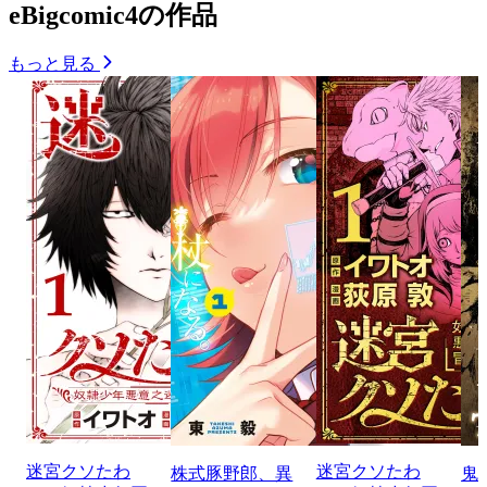
eBigcomic4の作品
もっと見る
迷宮クソたわ
迷宮クソたわ
株式豚野郎、異
鬼