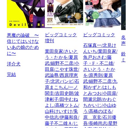
ビッグコミック
ビッグコミック
悪魔の論破 〜
名
増刊
信じてはいけな
声
石塚真一/北見け
いあの娘のため
業田良家/さいと
んいち/業田良家/
に〜
鈴
う・たかを/夏原
魚戸おさむ/藤
ミ
武/細野不二彦/小
子・F・不二雄/
洋介犬
田扉/こやす珠世/
さいとう・たか
完結
武論尊/西原理恵
を/原秀則/夏原
子/北沢バンビ/石
武/細野不二彦/九
原まこちん/一ノ
和かずと/はしも
関圭/吉田史朗/波
とみつお/小田扉/
津彬子/田中むね
間瀬元朗/かわぐ
よし/高橋ツトム/
ちかいじ/小山ゆ
山科けいすけ/兎
う/高橋のぼる/
中信志/伊藤和良/
原 克玄/石川優
藤子不二雄Ａ/じ
吾/長崎尚志/星野