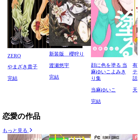
新装版 櫻狩り
ZERO
顔に色を塗る 当
有
渡瀬悠宇
やまざき貴子
麻ゆいこよみき
テ
完結
完結
り集
話
当麻ゆいこ
天
完結
恋愛の作品
もっと見る