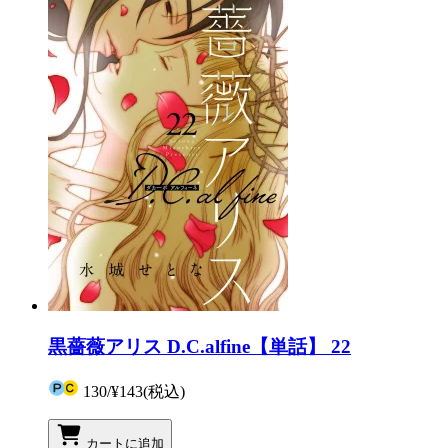
黒薔薇アリス D.C.alfine【単話】 22
130
/
¥143
(税込)
カートに追加