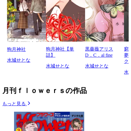
狗月神社【単
黒薔薇アリス
窮
狗月神社
話】
D．C．al fine
夢
水城せとな
ク
水城せとな
水城せとな
水
月刊ｆｌｏｗｅｒｓの作品
もっと見る