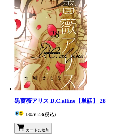
黒薔薇アリス D.C.alfine【単話】 28
130
/
¥143
(税込)
カートに追加