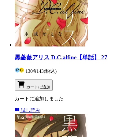
黒薔薇アリス D.C.alfine【単話】 27
130
/
¥143
(税込)
カートに追加
カートに追加しました
試し読み