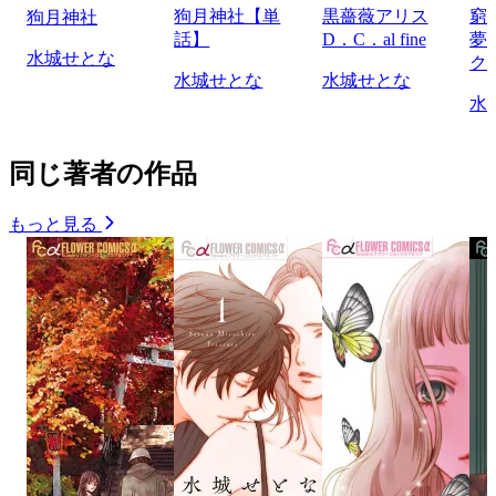
狗月神社【単
黒薔薇アリス
窮
狗月神社
話】
D．C．al fine
夢
水城せとな
ク
水城せとな
水城せとな
水
同じ著者の作品
もっと見る