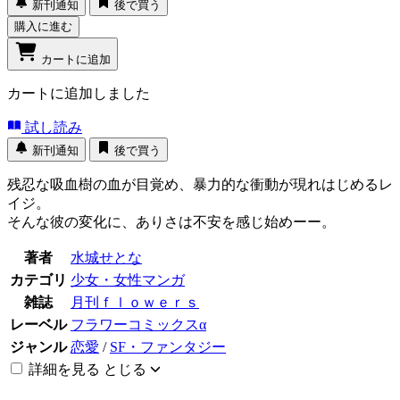
新刊通知
後で買う
購入に進む
カートに追加
カートに追加しました
試し読み
新刊通知
後で買う
残忍な吸血樹の血が目覚め、暴力的な衝動が現れはじめるレ
イジ。
そんな彼の変化に、ありさは不安を感じ始めーー。
著者
水城せとな
カテゴリ
少女・女性マンガ
雑誌
月刊ｆｌｏｗｅｒｓ
レーベル
フラワーコミックスα
ジャンル
恋愛
/
SF・ファンタジー
詳細を見る
とじる