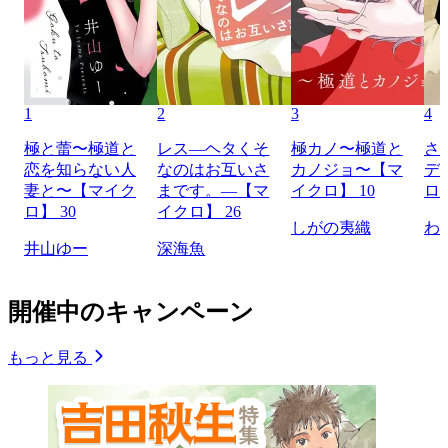
1
2
3
4
極と蕾〜極道と
レス―ヘタくそ
極カノ〜極道と
さ
恋を知らない人
なのはお互いさ
カノジョ〜【マ
デ
妻と〜【マイク
まです。―【マ
イクロ】 10
ロ】
ロ】 30
イクロ】 26
しがの夷織
わ
井山ゆー
深海魚
開催中のキャンペーン
もっと見る