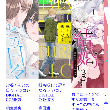
染谷くんとの
嘘も転じて恋と
日々 デジコレ
なる デジコレ
負けヒロインで
シ
DIGITAL
DIGITAL
すが結婚しま
COMICS
COMICS
宇
す〜この中に私
桐生菜央
寒田鰤
の夫がい