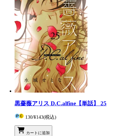
黒薔薇アリス D.C.alfine【単話】 25
130
/
¥143
(税込)
カートに追加