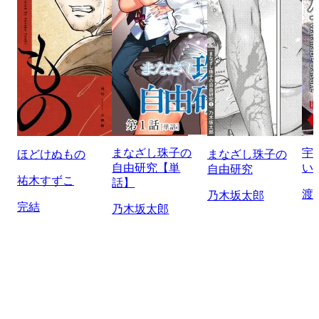
まなざし珠子の
宇
ほどけぬもの
まなざし珠子の
自由研究【単
い
自由研究
祐木すずこ
話】
渡
乃木坂太郎
完結
乃木坂太郎