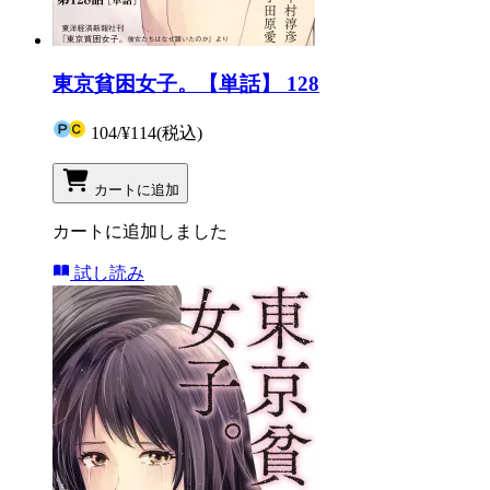
東京貧困女子。【単話】 128
104
/
¥114
(税込)
カートに追加
カートに追加しました
試し読み