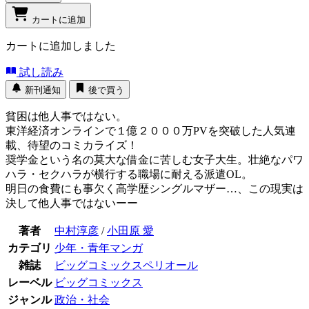
カートに追加
カートに追加しました
試し読み
新刊通知
後で買う
貧困は他人事ではない。
東洋経済オンラインで１億２０００万PVを突破した人気連
載、待望のコミカライズ！
奨学金という名の莫大な借金に苦しむ女子大生。壮絶なパワ
ハラ・セクハラが横行する職場に耐える派遣OL。
明日の食費にも事欠く高学歴シングルマザー…、この現実は
決して他人事ではないーー
著者
中村淳彦
/
小田原 愛
カテゴリ
少年・青年マンガ
雑誌
ビッグコミックスペリオール
レーベル
ビッグコミックス
ジャンル
政治・社会