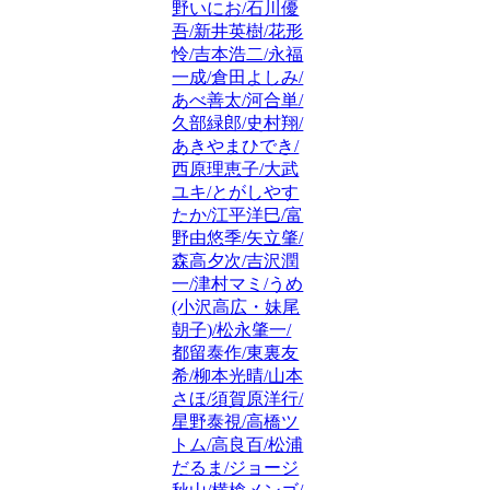
野いにお/石川優
吾/新井英樹/花形
怜/吉本浩二/永福
一成/倉田よしみ/
あべ善太/河合単/
久部緑郎/史村翔/
あきやまひでき/
西原理恵子/大武
ユキ/とがしやす
たか/江平洋巳/富
野由悠季/矢立肇/
森高夕次/吉沢潤
一/津村マミ/うめ
(小沢高広・妹尾
朝子)/松永肇一/
都留泰作/東裏友
希/柳本光晴/山本
さほ/須賀原洋行/
星野泰視/高橋ツ
トム/高良百/松浦
だるま/ジョージ