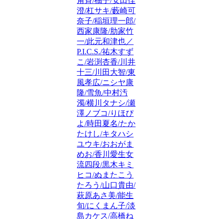
角斉/柚子/安田佳
澄/杠サキ/藪崎可
奈子/稲垣理一郎/
西家康隆/肋家竹
一/此元和津也／
P.I.C.S./祐木すず
こ/岩渕杏香/川井
十三/川田大智/東
風孝広/ニシヤ康
隆/雪魚/中村汚
濁/横川タナシ/瀬
澤ノブコ/りほぴ
よ/時田夏名/たか
たけし/キタハシ
ユウキ/おおがま
めお/香川愛生女
流四段/黒木キミ
ヒコ/ぬまたこう
たろう/山口貴由/
萩原あさ美/能生
旬/にくまん子/淡
島カケス/高橋ね