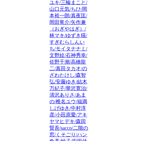
ユキ/三輪まこと/
山口元気/ちひ/岡
本裕一朗/真夜匡/
岡田竜介/矢作兼
（おぎやはぎ）/
林マキ/ゆずき暎/
すぎむらしんい
ち/モイタナナミ/
文野紋/石神秀幸/
佐野千潮/高橋龍
二/真田タカオ/の
ざわたけし/森智
弘/安藤ゆき/結木
万紀子/華沢寛治/
清沢ありさ/あま
の/椎名ユウ/福満
しげゆき/中村淳
彦/小田原愛/アキ
ヤマヒデキ/森田
賢吾/sacco/二階の
窓/くそごり/ハン