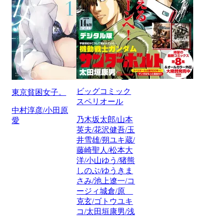
ビッグコミック
東京貧困女子。
スペリオール
中村淳彦/小田原
乃木坂太郎/山本
愛
英夫/花沢健吾/玉
井雪雄/朔ユキ蔵/
藤崎聖人/松本大
洋/小山ゆう/猪熊
しのぶ/ゆうきま
さみ/池上遼一/コ
ージィ城倉/原
克玄/ゴトウユキ
コ/太田垣康男/浅