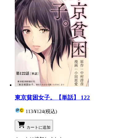
東京貧困女子。【単話】 122
113
/
¥124
(税込)
カートに追加