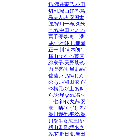
迅/渡邊夢己/小田
切司/城山好孝/鳥
島灰人/友安国太
郎/光用千春/久米
こめ/中田アミノ/
冨手優夢/奥 浩
哉/山本純士/棚園
正一/川/茸本朗/
横山ひろと/藤原
緋奈子/天野茶玖/
西野杏/兎屋まめ/
佐藤いづみ/じん
のあい/和田依子/
今橋元/水上あき
ら/兎屋なめ/増村
十七/神代大志/安
彦 晴/くずしろ/
香川愛生/平稔/香
川愛生女流三段/
籾山果音/堺あさ
み/佐野日潮/岩田