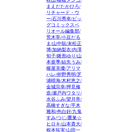
秋山/横槍メンゴ/
まえだたかひろ/
リチャード・ウ
ー/石川秀幸/ビッ
グコミックスペ
リオール編集部/
荒木宰/小豆だる
ま/山中聡/末松正
博/加納梨衣/内澤
旬子/鍬形ゆり/山
本亜季/結先うみ/
榎屋克優/アリマ
ハレ/夘野秀明/芝
浦晴海/木村恵之/
金城宗幸/押見修
造/瀬戸内ワタリ/
水谷ふみ/望月帝/
高橋すぎな/平木
雅和/色白好/九鬼
すみ/つじ/鷹巣☆
ヒロキ/山本貴大/
根本拓実/山田一