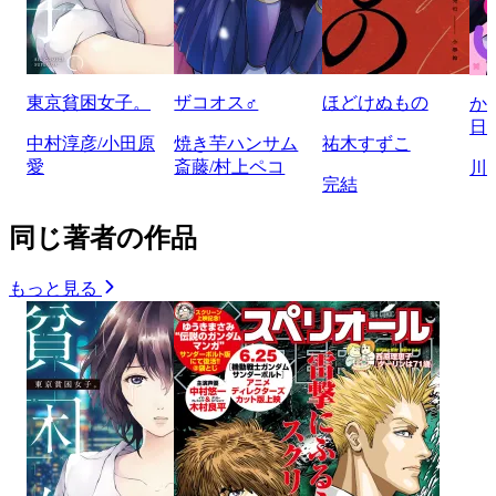
東京貧困女子。
ザコオス♂
ほどけぬもの
か
日
中村淳彦/小田原
焼き芋ハンサム
祐木すずこ
愛
斎藤/村上ペコ
川
完結
同じ著者の作品
もっと見る