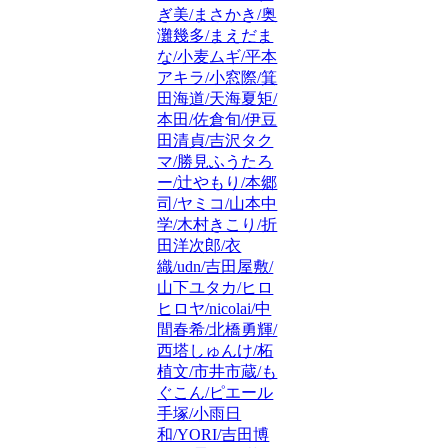
ぎ美/まさかき/奥
灘幾多/まえだま
な/小麦ムギ/平本
アキラ/小窓際/箕
田海道/天海夏矩/
本田/佐倉旬/伊豆
田清貞/吉沢タク
マ/勝見ふうたろ
ー/辻やもり/本郷
司/ヤミコ/山本中
学/木村きこり/折
田洋次郎/衣
織/udn/吉田屋敷/
山下ユタカ/ヒロ
ヒロヤ/nicolai/中
間春希/北橋勇輝/
西塔しゅんけ/柘
植文/市井市蔵/も
ぐこん/ピエール
手塚/小雨日
和/YORI/吉田博