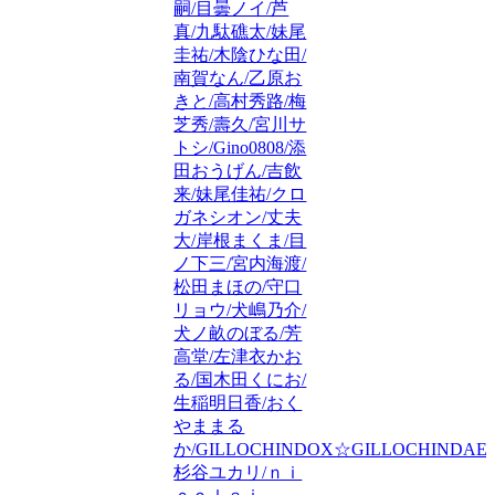
嗣/目曇ノイ/芦
真/九駄礁太/妹尾
圭祐/木陰ひな田/
南賀なん/乙原お
きと/高村秀路/梅
芝秀/壽久/宮川サ
トシ/Gino0808/添
田おうげん/吉飲
来/妹尾佳祐/クロ
ガネシオン/丈夫
大/岸根まくま/目
ノ下三/宮内海渡/
松田まほの/守口
リョウ/犬嶋乃介/
犬ノ畝のぼる/芳
高堂/左津衣かお
る/国木田くにお/
生稲明日香/おく
やままる
か/GILLOCHINDOX☆GILLOCHINDAE/
杉谷ユカリ/ｎｉ