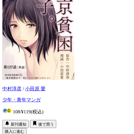
中村淳彦
/
小田原 愛
少年・青年マンガ
108
/
¥119
(税込)
新刊通知
後で買う
購入に進む