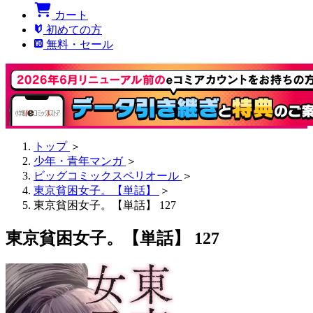
カート
初めての方
無料・セール
トップ
＞
少年・青年マンガ
＞
ビッグコミックスペリオール
＞
東京貧困女子。【単話】
＞
東京貧困女子。【単話】 127
東京貧困女子。【単話】 127