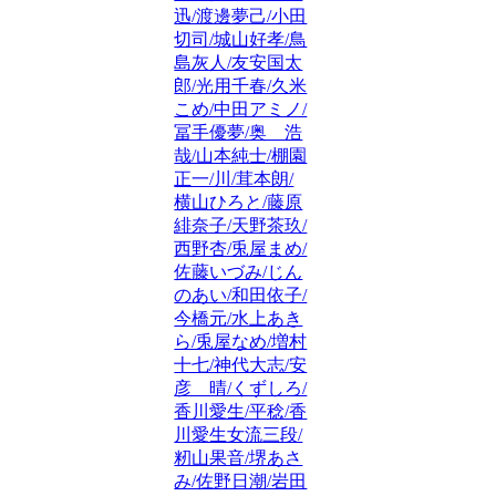
迅/渡邊夢己/小田
切司/城山好孝/鳥
島灰人/友安国太
郎/光用千春/久米
こめ/中田アミノ/
冨手優夢/奥 浩
哉/山本純士/棚園
正一/川/茸本朗/
横山ひろと/藤原
緋奈子/天野茶玖/
西野杏/兎屋まめ/
佐藤いづみ/じん
のあい/和田依子/
今橋元/水上あき
ら/兎屋なめ/増村
十七/神代大志/安
彦 晴/くずしろ/
香川愛生/平稔/香
川愛生女流三段/
籾山果音/堺あさ
み/佐野日潮/岩田