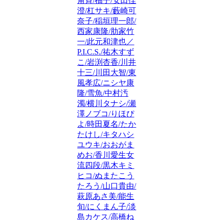
角斉/柚子/安田佳
澄/杠サキ/藪崎可
奈子/稲垣理一郎/
西家康隆/肋家竹
一/此元和津也／
P.I.C.S./祐木すず
こ/岩渕杏香/川井
十三/川田大智/東
風孝広/ニシヤ康
隆/雪魚/中村汚
濁/横川タナシ/瀬
澤ノブコ/りほぴ
よ/時田夏名/たか
たけし/キタハシ
ユウキ/おおがま
めお/香川愛生女
流四段/黒木キミ
ヒコ/ぬまたこう
たろう/山口貴由/
萩原あさ美/能生
旬/にくまん子/淡
島カケス/高橋ね