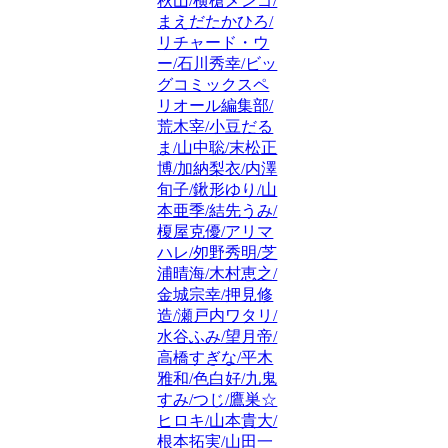
秋山/横槍メンゴ/
まえだたかひろ/
リチャード・ウ
ー/石川秀幸/ビッ
グコミックスペ
リオール編集部/
荒木宰/小豆だる
ま/山中聡/末松正
博/加納梨衣/内澤
旬子/鍬形ゆり/山
本亜季/結先うみ/
榎屋克優/アリマ
ハレ/夘野秀明/芝
浦晴海/木村恵之/
金城宗幸/押見修
造/瀬戸内ワタリ/
水谷ふみ/望月帝/
高橋すぎな/平木
雅和/色白好/九鬼
すみ/つじ/鷹巣☆
ヒロキ/山本貴大/
根本拓実/山田一