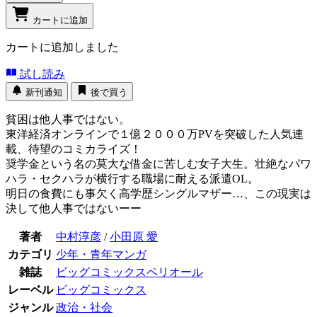
カートに追加
カートに追加しました
試し読み
新刊通知
後で買う
貧困は他人事ではない。
東洋経済オンラインで１億２０００万PVを突破した人気連
載、待望のコミカライズ！
奨学金という名の莫大な借金に苦しむ女子大生。壮絶なパワ
ハラ・セクハラが横行する職場に耐える派遣OL。
明日の食費にも事欠く高学歴シングルマザー…、この現実は
決して他人事ではないーー
著者
中村淳彦
/
小田原 愛
カテゴリ
少年・青年マンガ
雑誌
ビッグコミックスペリオール
レーベル
ビッグコミックス
ジャンル
政治・社会