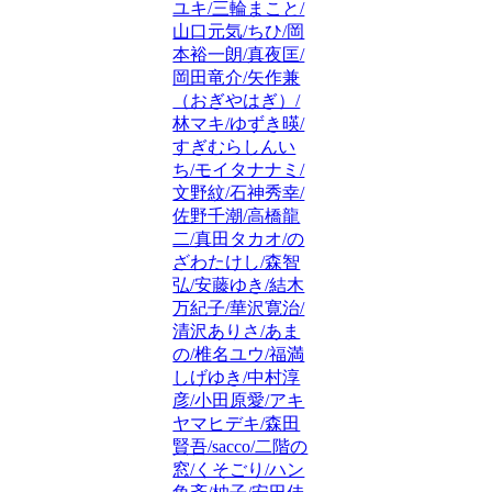
ユキ/三輪まこと/
山口元気/ちひ/岡
本裕一朗/真夜匡/
岡田竜介/矢作兼
（おぎやはぎ）/
林マキ/ゆずき暎/
すぎむらしんい
ち/モイタナナミ/
文野紋/石神秀幸/
佐野千潮/高橋龍
二/真田タカオ/の
ざわたけし/森智
弘/安藤ゆき/結木
万紀子/華沢寛治/
清沢ありさ/あま
の/椎名ユウ/福満
しげゆき/中村淳
彦/小田原愛/アキ
ヤマヒデキ/森田
賢吾/sacco/二階の
窓/くそごり/ハン