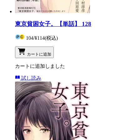
東京貧困女子。【単話】 128
104
/
¥114
(税込)
カートに追加
カートに追加しました
試し読み