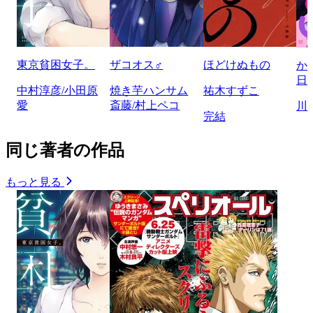
東京貧困女子。
ザコオス♂
ほどけぬもの
か
日
中村淳彦/小田原
焼き芋ハンサム
祐木すずこ
愛
斎藤/村上ペコ
川
完結
同じ著者の作品
もっと見る