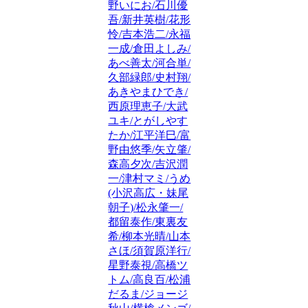
野いにお/石川優
吾/新井英樹/花形
怜/吉本浩二/永福
一成/倉田よしみ/
あべ善太/河合単/
久部緑郎/史村翔/
あきやまひでき/
西原理恵子/大武
ユキ/とがしやす
たか/江平洋巳/富
野由悠季/矢立肇/
森高夕次/吉沢潤
一/津村マミ/うめ
(小沢高広・妹尾
朝子)/松永肇一/
都留泰作/東裏友
希/柳本光晴/山本
さほ/須賀原洋行/
星野泰視/高橋ツ
トム/高良百/松浦
だるま/ジョージ