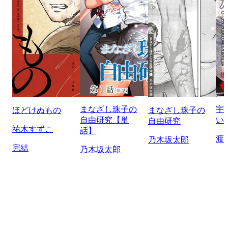
まなざし珠子の
宇
ほどけぬもの
まなざし珠子の
自由研究【単
い
自由研究
祐木すずこ
話】
渡
乃木坂太郎
完結
乃木坂太郎