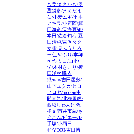
ぎ美/まさかき/奥
灘幾多/まえだま
な/小麦ムギ/平本
アキラ/小窓際/箕
田海道/天海夏矩/
本田/佐倉旬/伊豆
田清貞/吉沢タク
マ/勝見ふうたろ
ー/辻やもり/本郷
司/ヤミコ/山本中
学/木村きこり/折
田洋次郎/衣
織/udn/吉田屋敷/
山下ユタカ/ヒロ
ヒロヤ/nicolai/中
間春希/北橋勇輝/
西塔しゅんけ/柘
植文/市井市蔵/も
ぐこん/ピエール
手塚/小雨日
和/YORI/吉田博