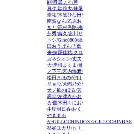
嗣/目曇ノイ/芦
真/九駄礁太/妹尾
圭祐/木陰ひな田/
南賀なん/乙原お
きと/高村秀路/梅
芝秀/壽久/宮川サ
トシ/Gino0808/添
田おうげん/吉飲
来/妹尾佳祐/クロ
ガネシオン/丈夫
大/岸根まくま/目
ノ下三/宮内海渡/
松田まほの/守口
リョウ/犬嶋乃介/
犬ノ畝のぼる/芳
高堂/左津衣かお
る/国木田くにお/
生稲明日香/おく
やままる
か/GILLOCHINDOX☆GILLOCHINDAE/
杉谷ユカリ/ｎｉ