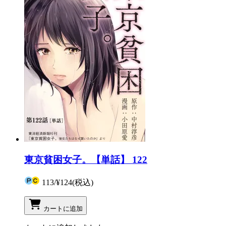
東京貧困女子。【単話】 122
113
/
¥124
(税込)
カートに追加