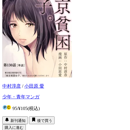
中村淳彦
/
小田原 愛
少年・青年マンガ
95
/
¥105
(税込)
新刊通知
後で買う
購入に進む