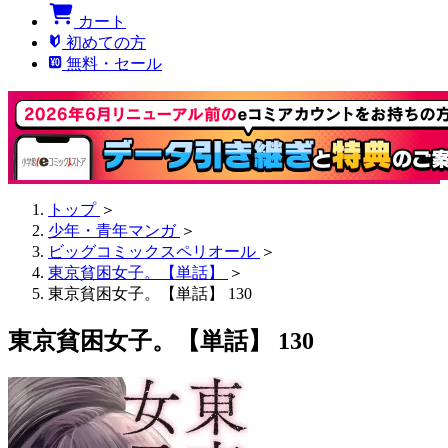
カート
初めての方
無料・セール
トップ
＞
少年・青年マンガ
＞
ビッグコミックスペリオール
＞
東京貧困女子。【単話】
＞
東京貧困女子。【単話】 130
東京貧困女子。【単話】 130