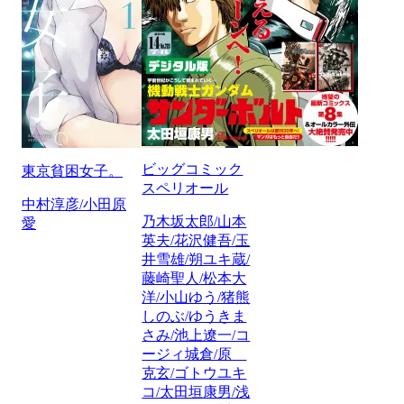
ビッグコミック
東京貧困女子。
スペリオール
中村淳彦/小田原
乃木坂太郎/山本
愛
英夫/花沢健吾/玉
井雪雄/朔ユキ蔵/
藤崎聖人/松本大
洋/小山ゆう/猪熊
しのぶ/ゆうきま
さみ/池上遼一/コ
ージィ城倉/原
克玄/ゴトウユキ
コ/太田垣康男/浅