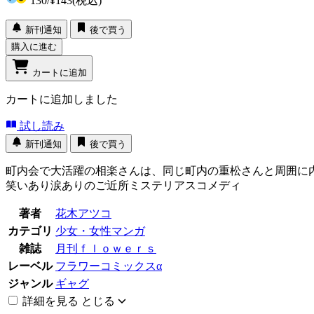
130
/
¥143
(税込)
新刊通知
後で買う
購入に進む
カートに追加
カートに追加しました
試し読み
新刊通知
後で買う
町内会で大活躍の相楽さんは、同じ町内の重松さんと周囲に
笑いあり涙ありのご近所ミステリアスコメディ
著者
花木アツコ
カテゴリ
少女・女性マンガ
雑誌
月刊ｆｌｏｗｅｒｓ
レーベル
フラワーコミックスα
ジャンル
ギャグ
詳細を見る
とじる