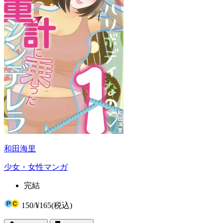
和田海里
少女・女性マンガ
完結
150
/
¥165
(税込)