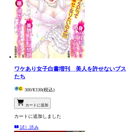
ワケあり女子白書増刊 美人を許せないブス
たち
300
/
¥330
(税込)
カートに追加
カートに追加しました
試し読み