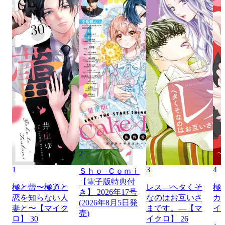
2
1
3
4
Ｓｈｏ−Ｃｏｍｉ
【電子版特典付
極と蕾〜極道と
レス―ヘタくそ
極
き】 2026年17号
恋を知らない人
なのはお互いさ
カ
(2026年8月5日発
妻と〜【マイク
まです。―【マ
イ
売)
ロ】 30
イクロ】 26