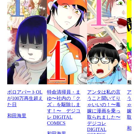
ボロアパートOL
特命清掃員・ま
アンタは私の言
ア
が100万再生超え
ゆ〜社内の「ク
うこと聞いてり
う
た日
ズ」を駆除しま
ゃいいの！〜毒
ゃ
す！〜 デジコ
嫁に漫画を乗っ
嫁
和田海里
レ DIGITAL
取られました〜
取
COMICS
デジコレ
和
DIGITAL
和田海里