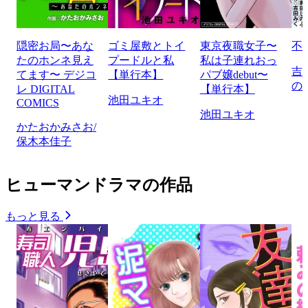
隠密お局〜あな
ゴミ屋敷とトイ
東京夜職女子〜
不
たのホンネ見え
プードルと私
私は子連れおっ
吉
てます〜 デジコ
【単行本】
パブ嬢debut〜
の
レ DIGITAL
【単行本】
池田ユキオ
COMICS
池田ユキオ
かたおかみさお/
保木本佳子
ヒューマンドラマの作品
もっと見る