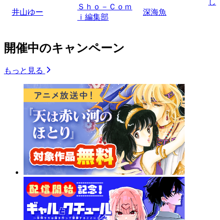
し
Ｓｈｏ－Ｃｏｍ
井山ゆー
深海魚
ｉ編集部
開催中のキャンペーン
もっと見る