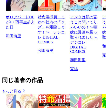
ボロアパートOL
特命清掃員・ま
アンタは私の言
ア
が100万再生超え
ゆ〜社内の「ク
うこと聞いてり
う
た日
ズ」を駆除しま
ゃいいの！〜毒
ゃ
す！〜 デジコ
嫁に漫画を乗っ
嫁
和田海里
レ DIGITAL
取られました〜
取
COMICS
デジコレ
和
DIGITAL
和田海里
COMICS
完
和田海里
完結
同じ著者の作品
もっと見る