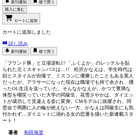
新刊通知
後で買う
購入に進む
カートに追加
カートに追加しました
試し読み
新刊通知
後で買う
「ブランド豚」と立場逆転1? 「ふくよか」のレッテルを貼
られた元ミスキャンパスは…!? 松沢かなえは、学生時代は
顔とスタイルが自慢で、ミスコンに優勝したこともある美人
だったが、アラサーになった現在は職場でも持て余され、燻
ったOL生活を送っていた。そんなかなえが、かつて豊満な
体型を嘲笑っていた大学の同級生、花雪さやかは、ダイエッ
トが成功して見違える姿に変身。CMモデルに抜擢され、同
窓会で周囲に人の輪が絶えない一方、かなえは同級生にも気
付かれず…ダイエットに溺れる女の悲運を描いた新連載スタ
ート！
著者
和田海里