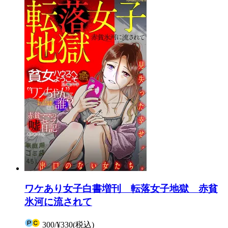
ワケあり女子白書増刊 転落女子地獄 赤貧
氷河に流されて
300
/
¥330
(税込)