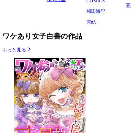
COMICS
完
和田海里
完結
ワケあり女子白書の作品
もっと見る