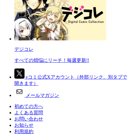
デジコレ
すべての煩悩にリーチ！毎週更新!!
eコミ公式Xアカウント
（外部リンク、別タブで
開きます）
メールマガジン
初めての方へ
よくある質問
お問い合わせ
お知らせ
利用規約