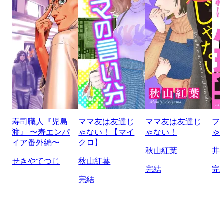
寿司職人『児島
ママ友は友達じ
ママ友は友達じ
フ
渡』 〜寿エンパ
ゃない！【マイ
ゃない！
ゃ
イア番外編〜
クロ】
秋山紅葉
井
せきやてつじ
秋山紅葉
完結
完
完結