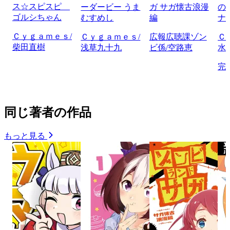
ス☆スピスピ
ーダービー うま
ガ サガ懐古浪漫
の
ゴルシちゃん
むすめし
編
ナ
Ｃｙｇａｍｅｓ/
Ｃｙｇａｍｅｓ/
広報広聴課ゾン
Ｃ
柴田直樹
浅草九十九
ビ係/空路恵
水
完
同じ著者の作品
もっと見る