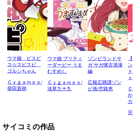
ウマ娘 ピスピ
ウマ娘 プリティ
ゾンビランドサ
【
ス☆スピスピ
ーダービー うま
ガ サガ懐古浪漫
ン
ゴルシちゃん
むすめし
編
ト
ｖ
Ｃｙｇａｍｅｓ/
Ｃｙｇａｍｅｓ/
広報広聴課ゾン
柴田直樹
浅草九十九
ビ係/空路恵
Ｃ
か
カ
完
サイコミの作品