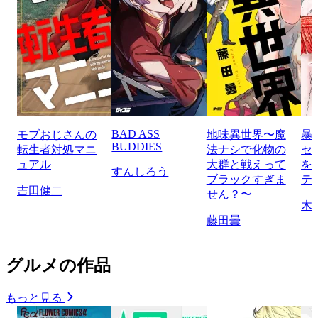
BAD ASS
モブおじさんの
地味異世界〜魔
暴
BUDDIES
転生者対処マニ
法ナシで化物の
セ
ュアル
大群と戦えって
を
すんしろう
ブラックすぎま
テ
吉田健二
せん？〜
木
藤田曇
グルメの作品
もっと見る