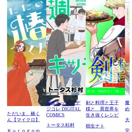
週末キッチン デ
剣と料理と王子
魔
ジコレ DIGITAL
様と 異世界を
め
ただいま、椿く
COMICS
生き抜くレシピ
ん【マイクロ】
大
トータス杉村
樹生ナト
Ｋｕｒｏｇｏｍ
完