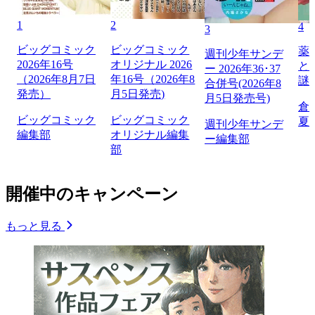
1
2
4
3
ビッグコミック
ビッグコミック
薬
週刊少年サンデ
2026年16号
オリジナル 2026
と
ー 2026年36･37
（2026年8月7日
年16号（2026年8
謎
合併号(2026年8
発売）
月5日発売)
月5日発売号)
倉
ビッグコミック
ビッグコミック
夏
週刊少年サンデ
編集部
オリジナル編集
ー編集部
部
開催中のキャンペーン
もっと見る