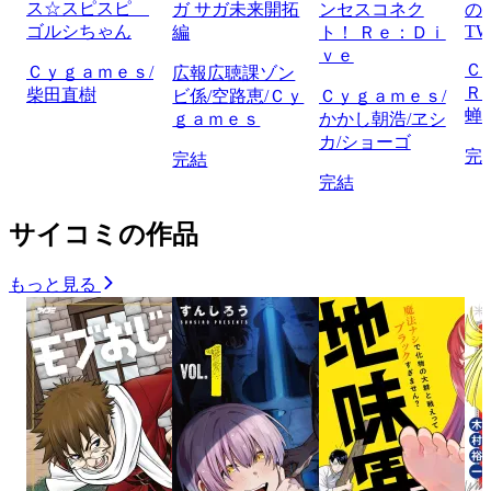
ス☆スピスピ
ガ サガ未来開拓
ンセスコネク
の
ゴルシちゃん
TW
編
ト！ Ｒｅ：Ｄｉ
ｖｅ
Ｃ
Ｃｙｇａｍｅｓ/
広報広聴課ゾン
Ｒ
柴田直樹
ビ係/空路恵/Ｃｙ
Ｃｙｇａｍｅｓ/
蝉
ｇａｍｅｓ
かかし朝浩/ヱシ
カ/ショーゴ
完
完結
完結
サイコミの作品
もっと見る