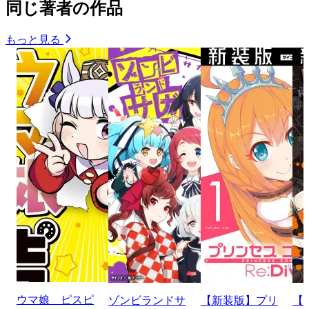
同じ著者の作品
もっと見る
ウマ娘 ピスピ
ゾンビランドサ
【新装版】プリ
【