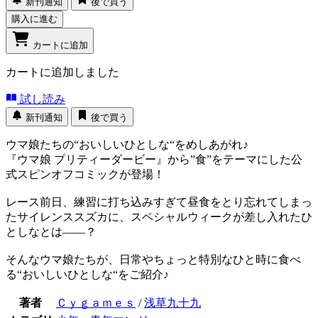
新刊通知
後で買う
購入に進む
カートに追加
カートに追加しました
試し読み
新刊通知
後で買う
ウマ娘たちの“おいしいひとしな“をめしあがれ♪
『ウマ娘 プリティーダービー』から”食”をテーマにした公
式スピンオフコミックが登場！
レース前日、練習に打ち込みすぎて昼食をとり忘れてしまっ
たサイレンススズカに、スペシャルウィークが差し入れたひ
としなとは――？
そんなウマ娘たちが、日常やちょっと特別なひと時に食べ
る“おいしいひとしな“をご紹介♪
著者
Ｃｙｇａｍｅｓ
/
浅草九十九