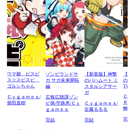
ウマ娘 ピスピ
ゾンビランドサ
【新装版】神撃
【
ス☆スピスピ
ガ サガ未来開拓
のバハムート ミ
の
ゴルシちゃん
TW
編
スタルシアサー
ガ
Ｃ
Ｃｙｇａｍｅｓ/
広報広聴課ゾン
Ｒ
柴田直樹
ビ係/空路恵/Ｃｙ
Ｃｙｇａｍｅｓ/
蝉
ｇａｍｅｓ
近藤るるる
完
完結
完結