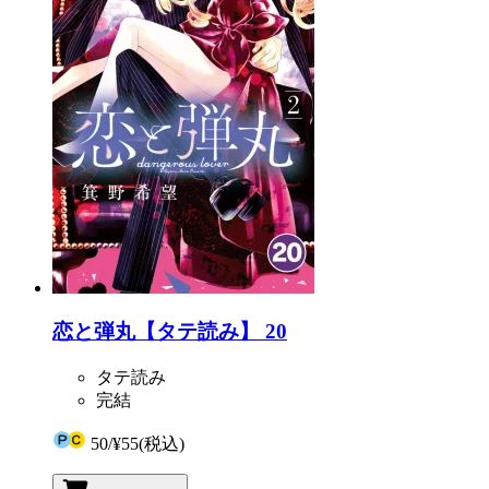
恋と弾丸【タテ読み】 20
タテ読み
完結
50
/
¥55
(税込)