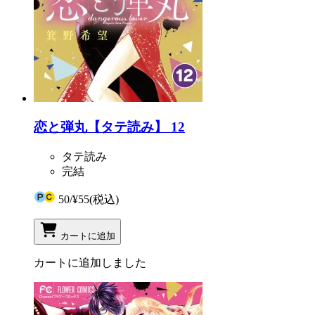
恋と弾丸【タテ読み】 12
タテ読み
完結
50
/
¥55
(税込)
カートに追加
カートに追加しました