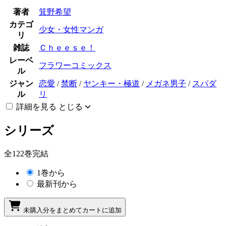
著者
箕野希望
カテゴ
少女・女性マンガ
リ
雑誌
Ｃｈｅｅｓｅ！
レーベ
フラワーコミックス
ル
ジャン
恋愛
/
禁断
/
ヤンキー・極道
/
メガネ男子
/
スパダ
ル
リ
詳細を見る
とじる
シリーズ
全122巻完結
1巻から
最新刊から
未購入分をまとめてカートに追加