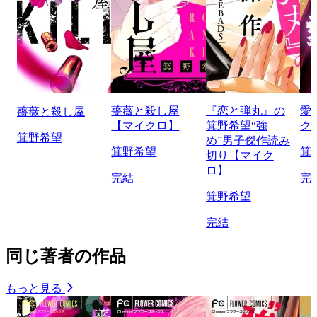
薔薇と殺し屋
『恋と弾丸』の
愛
薔薇と殺し屋
【マイクロ】
箕野希望“強
ク
箕野希望
め”男子傑作読み
箕野希望
箕
切り【マイク
ロ】
完結
完
箕野希望
完結
同じ著者の作品
もっと見る