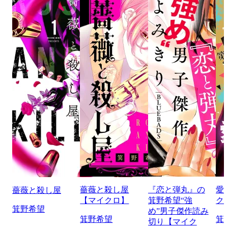
薔薇と殺し屋
『恋と弾丸』の
愛
薔薇と殺し屋
【マイクロ】
箕野希望“強
ク
箕野希望
め”男子傑作読み
箕野希望
箕
切り【マイク