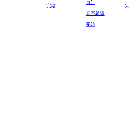
ロ】
完結
完
箕野希望
完結