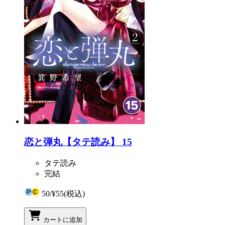
恋と弾丸【タテ読み】 15
タテ読み
完結
50
/
¥55
(税込)
カートに追加