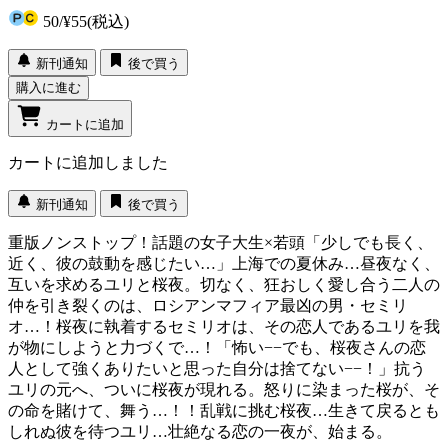
50
/
¥55
(税込)
新刊通知
後で買う
購入に進む
カートに追加
カートに追加しました
新刊通知
後で買う
重版ノンストップ！話題の女子大生×若頭「少しでも長く、
近く、彼の鼓動を感じたい…」上海での夏休み…昼夜なく、
互いを求めるユリと桜夜。切なく、狂おしく愛し合う二人の
仲を引き裂くのは、ロシアンマフィア最凶の男・セミリ
オ…！桜夜に執着するセミリオは、その恋人であるユリを我
が物にしようと力づくで…！「怖い−−でも、桜夜さんの恋
人として強くありたいと思った自分は捨てない−−！」抗う
ユリの元へ、ついに桜夜が現れる。怒りに染まった桜が、そ
の命を賭けて、舞う…！！乱戦に挑む桜夜…生きて戻るとも
しれぬ彼を待つユリ…壮絶なる恋の一夜が、始まる。