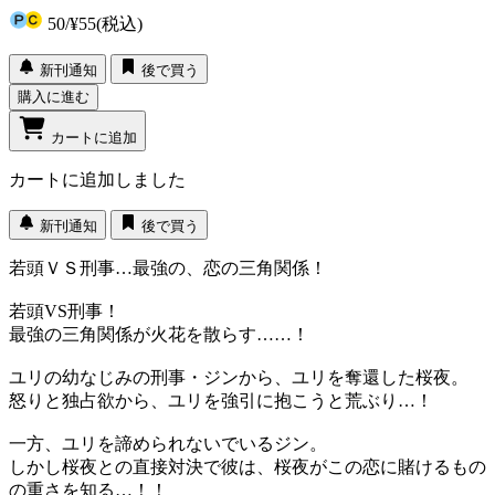
50
/
¥55
(税込)
新刊通知
後で買う
購入に進む
カートに追加
カートに追加しました
新刊通知
後で買う
若頭ＶＳ刑事…最強の、恋の三角関係！
若頭VS刑事！
最強の三角関係が火花を散らす……！
ユリの幼なじみの刑事・ジンから、ユリを奪還した桜夜。
怒りと独占欲から、ユリを強引に抱こうと荒ぶり…！
一方、ユリを諦められないでいるジン。
しかし桜夜との直接対決で彼は、桜夜がこの恋に賭けるもの
の重さを知る…！！