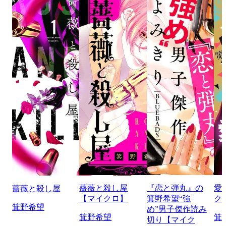
薔薇と殺し屋
『恋と弾丸』の
愛
薔薇と殺し屋
【マイクロ】
箕野希望“強
ク
箕野希望
め”男子傑作読み
箕野希望
箕
切り【マイク