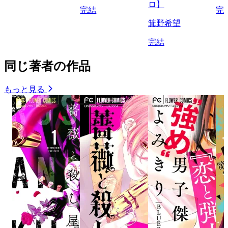
ロ】
完結
完
箕野希望
完結
同じ著者の作品
もっと見る