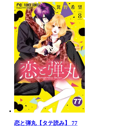
恋と弾丸【タテ読み】 77