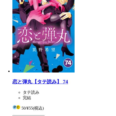
恋と弾丸【タテ読み】 74
タテ読み
完結
50
/
¥55
(税込)