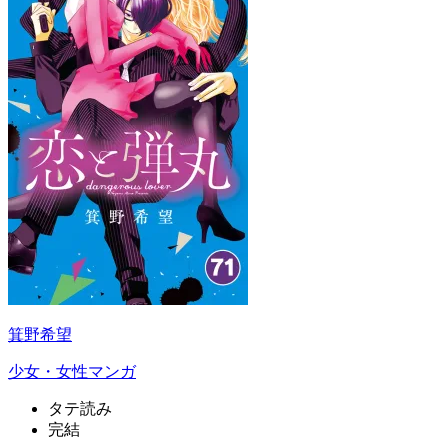
箕野希望
少女・女性マンガ
タテ読み
完結