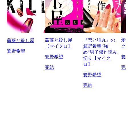
薔薇と殺し屋
『恋と弾丸』の
愛
薔薇と殺し屋
【マイクロ】
箕野希望“強
ク
箕野希望
め”男子傑作読み
箕野希望
箕
切り【マイク
ロ】
完結
完
箕野希望
完結