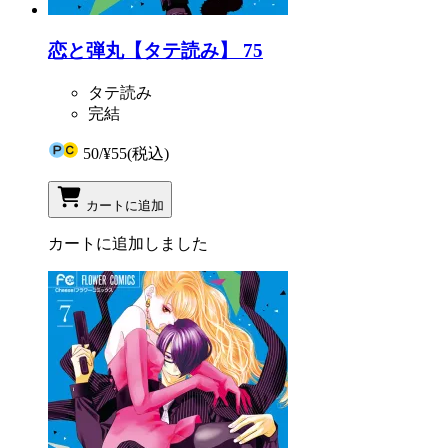
恋と弾丸【タテ読み】 75
タテ読み
完結
50
/
¥55
(税込)
カートに追加
カートに追加しました