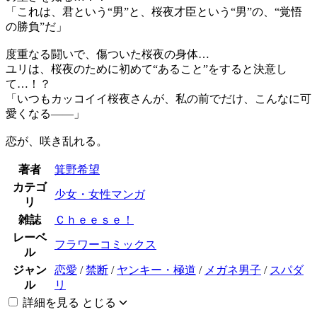
「これは、君という“男”と、桜夜才臣という“男”の、“覚悟
の勝負”だ」
度重なる闘いで、傷ついた桜夜の身体…
ユリは、桜夜のために初めて“あること”をすると決意し
て…！？
「いつもカッコイイ桜夜さんが、私の前でだけ、こんなに可
愛くなる――」
恋が、咲き乱れる。
著者
箕野希望
カテゴ
少女・女性マンガ
リ
雑誌
Ｃｈｅｅｓｅ！
レーベ
フラワーコミックス
ル
ジャン
恋愛
/
禁断
/
ヤンキー・極道
/
メガネ男子
/
スパダ
ル
リ
詳細を見る
とじる