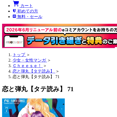
カート
初めての方
無料・セール
トップ
＞
少女・女性マンガ
＞
Ｃｈｅｅｓｅ！
＞
恋と弾丸【タテ読み】
＞
恋と弾丸【タテ読み】 71
恋と弾丸【タテ読み】 71