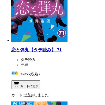
恋と弾丸【タテ読み】 71
タテ読み
完結
50
/
¥55
(税込)
カートに追加
カートに追加しました