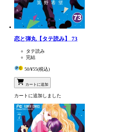
恋と弾丸【タテ読み】 73
タテ読み
完結
50
/
¥55
(税込)
カートに追加
カートに追加しました