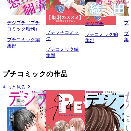
デジプチ（プチ
プ
デジプチ
コミック増刊）
プチプチコミッ
プ
プチコミック編
ク
プチコミック編
集
集部
集部
プチコミック編
集部
プチコミックの作品
もっと見る