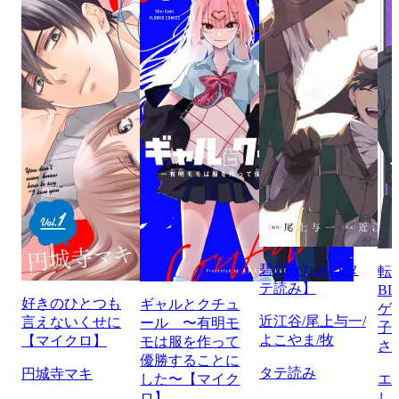
碧のかたみ【タ
転
テ読み】
B
好きのひとつも
ギャルとクチュ
ゲ
近江谷/尾上与一/
言えないくせに
ール 〜有明モ
子
よこやま/牧
【マイクロ】
モは服を作って
さ
優勝することに
タテ読み
円城寺マキ
した〜【マイク
エ
ロ】
し