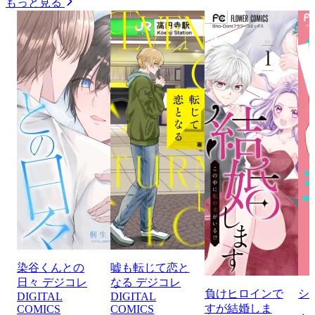
もっと見る
染谷くんとの
嘘も転じて恋と
日々 デジコレ
なる デジコレ
負けヒロインで
シ
DIGITAL
DIGITAL
すが結婚しま
COMICS
COMICS