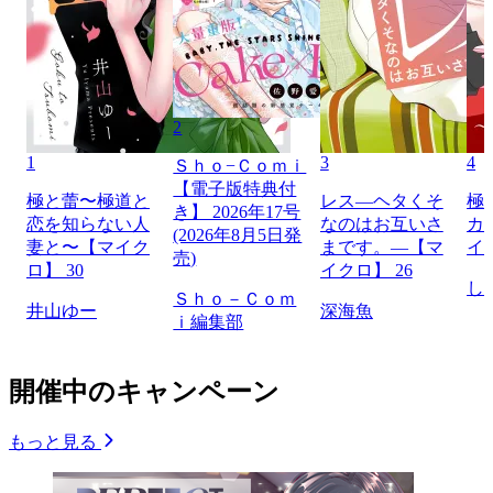
2
1
3
4
Ｓｈｏ−Ｃｏｍｉ
【電子版特典付
極と蕾〜極道と
レス―ヘタくそ
極
き】 2026年17号
恋を知らない人
なのはお互いさ
カ
(2026年8月5日発
妻と〜【マイク
まです。―【マ
イ
売)
ロ】 30
イクロ】 26
し
Ｓｈｏ－Ｃｏｍ
井山ゆー
深海魚
ｉ編集部
開催中のキャンペーン
もっと見る