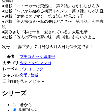
佐藤渚
●連載『ストーカーは突然に 第２話』なかにしひろみ
●連載『バツから始める初恋リベンジ 第３話』ながえ直
●連載『鬼嫁にタワマン 第２話』粒見よう子
●連載『美人探偵Ａ〜私の夫はどこ？〜 第４話』今井康
絵
●読みきり『私は一番、愛されている』大塩七華
●連載『他人の不幸は蜜の味 第14話』あらいきよこ
次号、「妻プチ」７月号は６月８日配信予定です！
著者
プチコミック編集部
カテゴリ
少女・女性マンガ
レーベル
プチコミック
ジャンル
恋愛
/
禁断
詳細を見る
とじる
シリーズ
1巻から
最新刊から