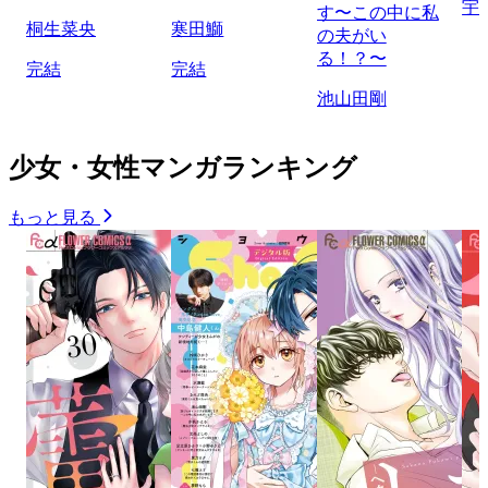
宇
す〜この中に私
桐生菜央
寒田鰤
の夫がい
る！？〜
完結
完結
池山田剛
少女・女性マンガランキング
もっと見る