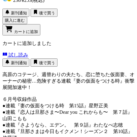
230
/
¥253
(税込)
新刊通知
後で買う
購入に進む
カートに追加
カートに追加しました
試し読み
新刊通知
後で買う
高原のコテージ、週替わりの夫たち、恋に堕ちた仮面妻、オ
ーナーの秘密…危険すぎる連載『妻の仮面をつける時』衝撃
展開加速中！
６月号収録作品
●連載『妻の仮面をつける時 第15話』星野正美
●連載『恋人は旦那さま〜Dear you これからも〜 第７話』
山田こもも
●連載『さようなら、エデン。 第９話』わたなべ志穂
●連載『旦那さまは今日もイクメン！シーズン２ 第10話』