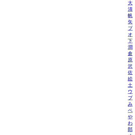
大
清
帆
矢
プ
オ
下
潤
倉
原
沢
佐
絵
土
ウ
プ
み
ペ
や
わ
郎