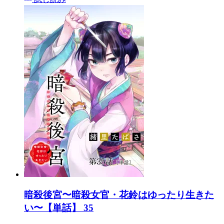
暗殺後宮〜暗殺女官・花鈴はゆったり生きた
い〜【単話】 35