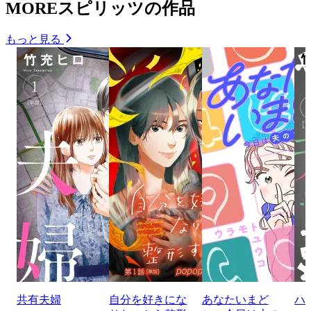
MOREスピリッツの作品
もっと見る
共有夫婦
自分を好きにな
あなたいまど
ハ