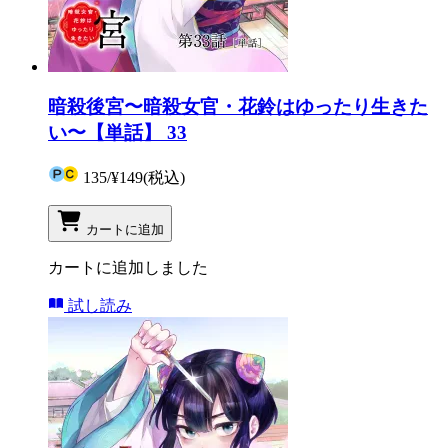
暗殺後宮〜暗殺女官・花鈴はゆったり生きた
い〜【単話】 33
135
/
¥149
(税込)
カートに追加
カートに追加しました
試し読み