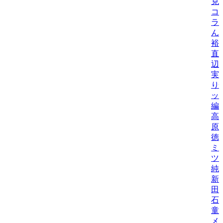
克
コ
ラ
ん
裕
直
辺
実
り
ッ
編
高
原
徳
ミ
ツ
純
新
田
石
童
メ