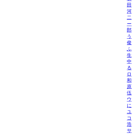
田
河
二
ー
郎
う
俊
ふ
生
中
る
ロ
和
原
伍
ウ
に
ユ
コ
浩
サ