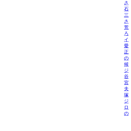
さ
石
三
さ
荒
ろ
イ
愛
正
の
候
ジ
谷
宮
夫
塚
ジ
ロ
の