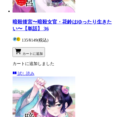
暗殺後宮〜暗殺女官・花鈴はゆったり生きた
い〜【単話】 36
135
/
¥149
(税込)
カートに追加
カートに追加しました
試し読み