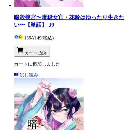
暗殺後宮〜暗殺女官・花鈴はゆったり生きた
い〜【単話】 39
135
/
¥149
(税込)
カートに追加
カートに追加しました
試し読み