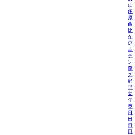
山
多
原
西
比/
が
涼
志
デ
ン
藤
ズ
野
野機
立
午
奥
日
田
垣
田