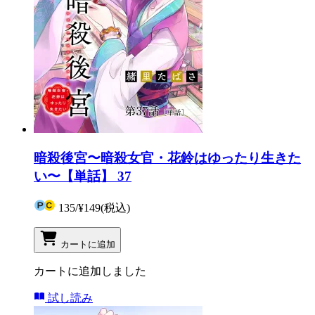
暗殺後宮〜暗殺女官・花鈴はゆったり生きた
い〜【単話】 37
135
/
¥149
(税込)
カートに追加
カートに追加しました
試し読み