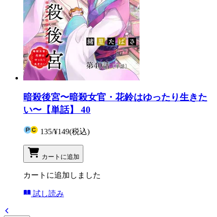
暗殺後宮〜暗殺女官・花鈴はゆったり生きた
い〜【単話】 40
135
/
¥149
(税込)
カートに追加
カートに追加しました
試し読み