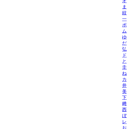
オ
ま
紋
一
ポ
ム
ゆ
だ
弘
ド
と
圭
ね
カ
井
美/
下
﨑
西
ぼ
レ
お