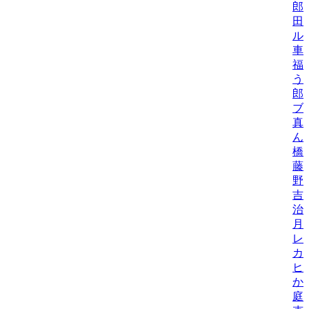
郎
田
ル
車
福
う
郎
ブ
真
ん
橋
藤
野
吉
治
月
レ
カ
ヒ
か
庭