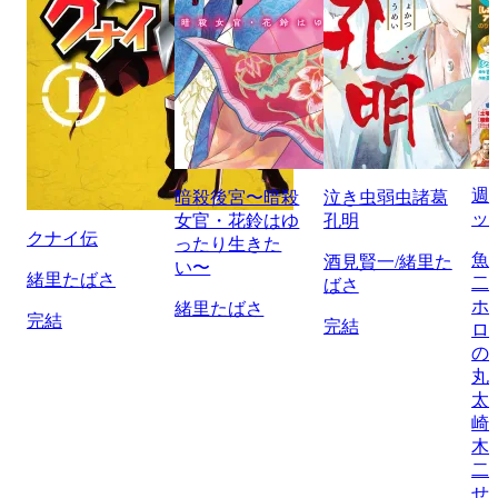
週
暗殺後宮〜暗殺
泣き虫弱虫諸葛
ッ
女官・花鈴はゆ
孔明
クナイ伝
ったり生きた
魚
酒見賢一/緒里た
い〜
緒里たばさ
二
ばさ
ホ
緒里たばさ
完結
完結
ロ
の
丸
太
崎
木
二
せ