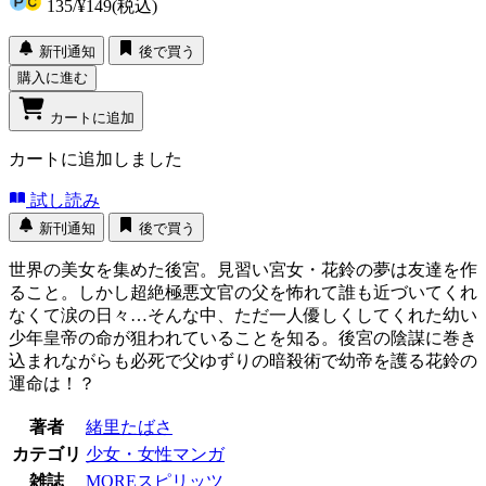
135
/
¥149
(税込)
新刊通知
後で買う
購入に進む
カートに追加
カートに追加しました
試し読み
新刊通知
後で買う
世界の美女を集めた後宮。見習い宮女・花鈴の夢は友達を作
ること。しかし超絶極悪文官の父を怖れて誰も近づいてくれ
なくて涙の日々…そんな中、ただ一人優しくしてくれた幼い
少年皇帝の命が狙われていることを知る。後宮の陰謀に巻き
込まれながらも必死で父ゆずりの暗殺術で幼帝を護る花鈴の
運命は！？
著者
緒里たばさ
カテゴリ
少女・女性マンガ
雑誌
MOREスピリッツ