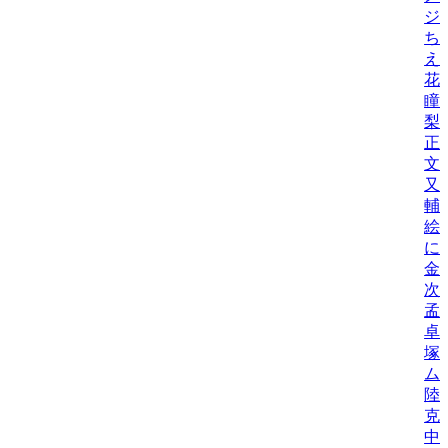
ジ
ち
え
花
瞳
梨
正
文
又
輔
絵
に
金
次
孟
卓
塚
ム
陸
克
中