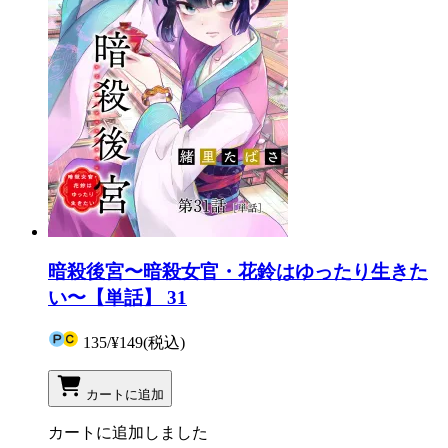
暗殺後宮〜暗殺女官・花鈴はゆったり生きた
い〜【単話】 31
135
/
¥149
(税込)
カートに追加
カートに追加しました