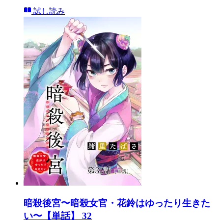
試し読み
暗殺後宮〜暗殺女官・花鈴はゆったり生きた
い〜【単話】 32