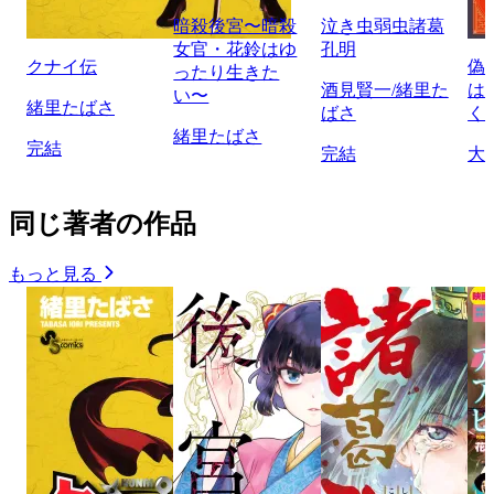
暗殺後宮〜暗殺
泣き虫弱虫諸葛
女官・花鈴はゆ
孔明
クナイ伝
偽
ったり生きた
酒見賢一/緒里た
は
い〜
緒里たばさ
ばさ
く
緒里たばさ
完結
完結
大
同じ著者の作品
もっと見る