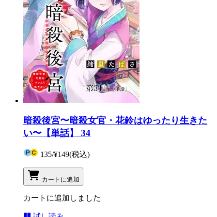
暗殺後宮〜暗殺女官・花鈴はゆったり生きた
い〜【単話】 34
135
/
¥149
(税込)
カートに追加
カートに追加しました
試し読み