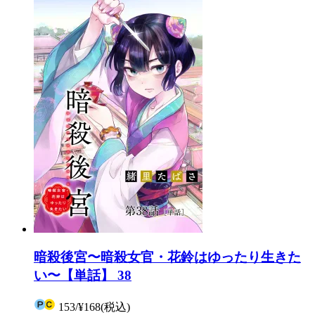
暗殺後宮〜暗殺女官・花鈴はゆったり生きた
い〜【単話】 38
153
/
¥168
(税込)