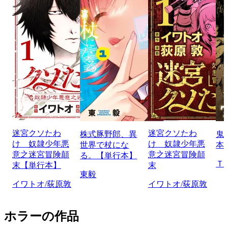
迷宮クソたわ
迷宮クソたわ
株式豚野郎、異
鬼
け 奴隷少年悪
け 奴隷少年悪
世界で杖にな
本
意之迷宮冒険顛
意之迷宮冒険顛
る。【単行本】
Ｔ
末【単行本】
末
東毅
イワトオ/荻原敦
イワトオ/荻原敦
ホラーの作品