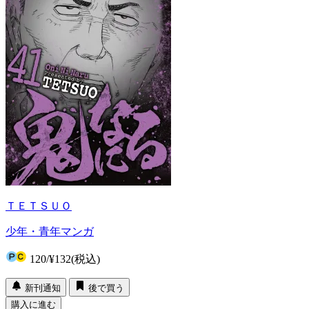
ＴＥＴＳＵＯ
少年・青年マンガ
120
/
¥132
(税込)
新刊通知
後で買う
購入に進む