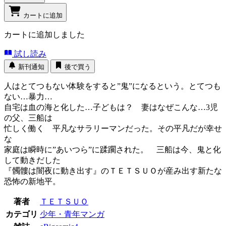
カートに追加
カートに追加しました
試し読み
新刊通知
後で買う
人はとてつもない体験をすると”鬼”になるという。とてつも
ない…暴力…
自宅は血の海と化した…子どもは？ 妻はなぜこんな…3児
の父、三船は
忙しく働く 平凡なサラリーマンだった。その平凡だが幸せ
な
家庭は瞬時に”あいつら”に蹂躙された。 三船は今、鬼と化
して動きだした
『髑髏は闇夜に動き出す』のＴＥＴＳＵＯが産み出す新たな
恐怖の新地平。
著者
ＴＥＴＳＵＯ
カテゴリ
少年・青年マンガ