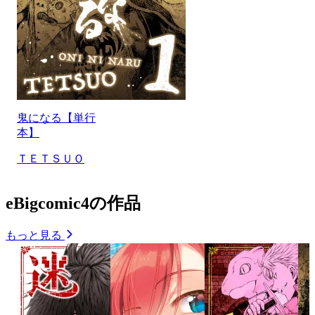
鬼になる【単行
本】
ＴＥＴＳＵＯ
eBigcomic4の作品
もっと見る