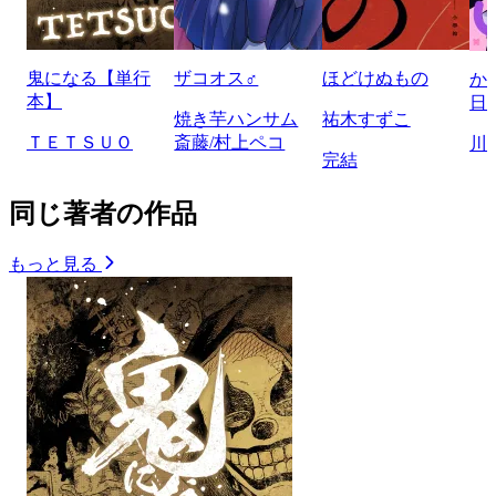
鬼になる【単行
ザコオス♂
ほどけぬもの
か
本】
日
焼き芋ハンサム
祐木すずこ
ＴＥＴＳＵＯ
斎藤/村上ペコ
川
完結
同じ著者の作品
もっと見る