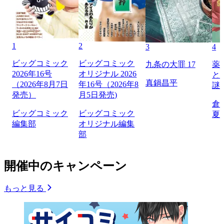
1
2
3
4
ビッグコミック
ビッグコミック
九条の大罪 17
薬
2026年16号
オリジナル 2026
と
真鍋昌平
（2026年8月7日
年16号（2026年8
謎
発売）
月5日発売)
倉
ビッグコミック
ビッグコミック
夏
編集部
オリジナル編集
部
開催中のキャンペーン
もっと見る