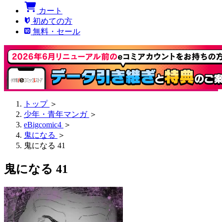
カート
初めての方
無料・セール
トップ
＞
少年・青年マンガ
＞
eBigcomic4
＞
鬼になる
＞
鬼になる 41
鬼になる 41