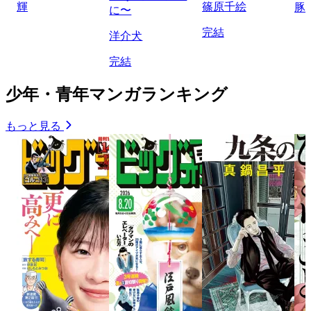
輝
篠原千絵
豚
に〜
完結
洋介犬
完結
少年・青年マンガランキング
もっと見る