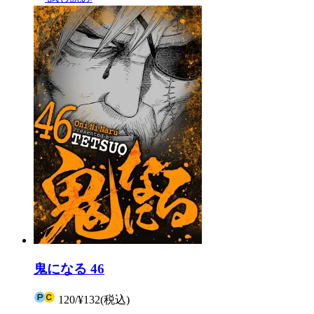
鬼になる 46
120
/
¥132
(税込)