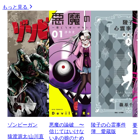
もっと見る
ゾンビーガン
悪魔の論破 〜
陵子の心霊事件
要
信じてはいけな
簿 愛蔵版
見
猿渡源太/山川直
いあの娘のため