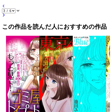
この作品を読んだ人におすすめの作品