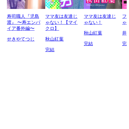
寿司職人『児島
ママ友は友達じ
ママ友は友達じ
フ
渡』 〜寿エンパ
ゃない！【マイ
ゃない！
ゃ
イア番外編〜
クロ】
秋山紅葉
井
せきやてつじ
秋山紅葉
完結
完
完結