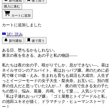
新刊通知
後で買う
購入に進む
カートに追加
カートに追加しました
試し読み
新刊通知
後で買う
ある日、堕ちるかもしれない。
東京の夜を生きる、あの子と私の物語――
私たちは夜の女の子。暗がりでしか、息ができない―。昼は
ネイルサロンのアルバイト、夜はおっパブ嬢。弟のために必
死で稼ぐ19歳・えみ。生まれも育ちも就活も大成功、人生ず
っとイージーモードの女子大生・梨央奈。お互いに、別の世
界の住人だと思っていた2人が…? 夜の街で生きる女の子た
ちの怒り、悩み、葛藤、共鳴、そして愛…。人気シリーズ
「私は子連れおっパブ嬢」「ゴミ屋敷とトイプードルと私」
の池田ユキオが描く、ドラマチック・ヒューマンストーリ
ー！