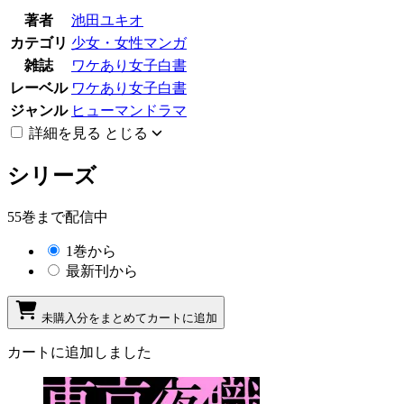
著者
池田ユキオ
カテゴリ
少女・女性マンガ
雑誌
ワケあり女子白書
レーベル
ワケあり女子白書
ジャンル
ヒューマンドラマ
詳細を見る
とじる
シリーズ
55巻まで配信中
1巻から
最新刊から
未購入分をまとめてカートに追加
カートに追加しました