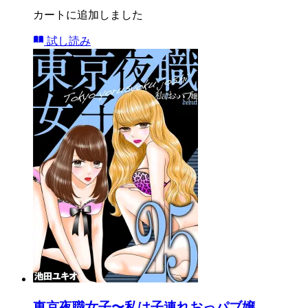
カートに追加しました
試し読み
東京夜職女子〜私は子連れおっパブ嬢