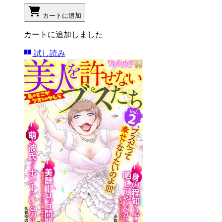
カートに追加
カートに追加しました
試し読み