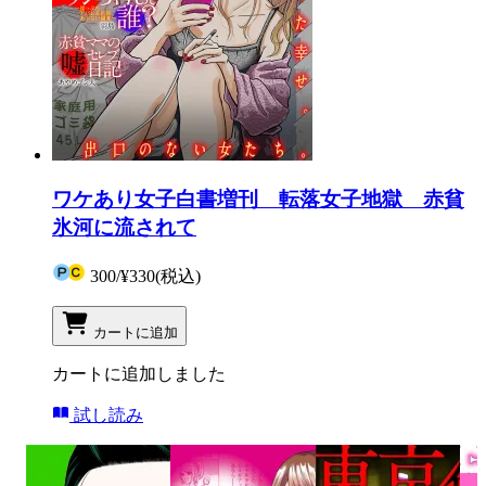
ワケあり女子白書増刊 転落女子地獄 赤貧
氷河に流されて
300
/
¥330
(税込)
カートに追加
カートに追加しました
試し読み