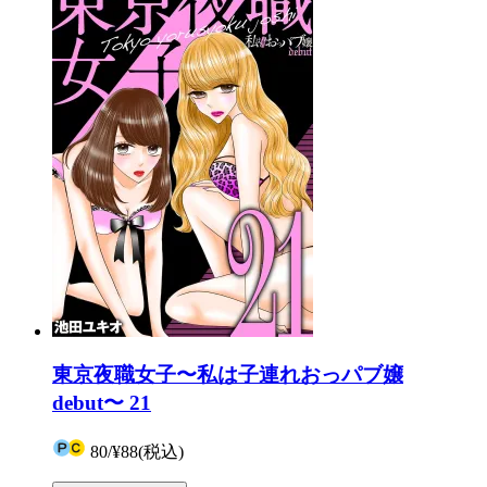
東京夜職女子〜私は子連れおっパブ嬢
debut〜 21
80
/
¥88
(税込)