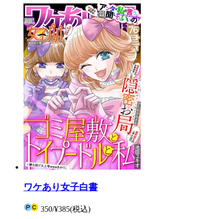
ワケあり女子白書
350
/
¥385
(税込)