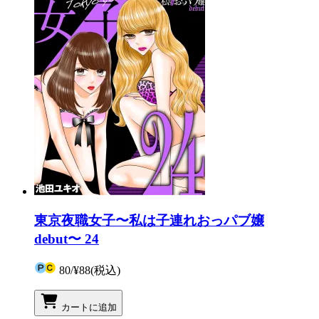
東京夜職女子〜私は子連れおっパブ嬢
debut〜 24
80
/
¥88
(税込)
カートに追加