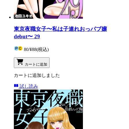
東京夜職女子〜私は子連れおっパブ嬢
debut〜 29
80
/
¥88
(税込)
カートに追加
カートに追加しました
試し読み