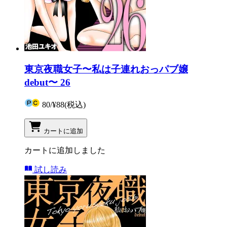
東京夜職女子〜私は子連れおっパブ嬢
debut〜 26
80
/
¥88
(税込)
カートに追加
カートに追加しました
試し読み