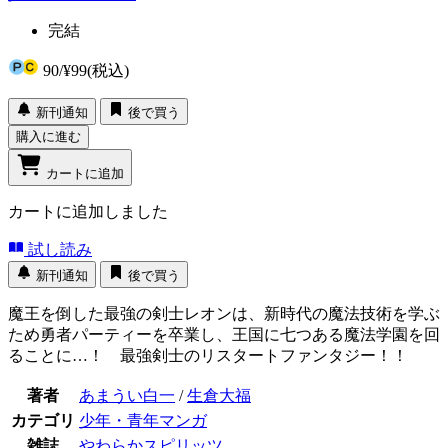
完結
90
/
¥99
(税込)
新刊通知
後で買う
購入に進む
カートに追加
カートに追加しました
試し読み
新刊通知
後で買う
魔王を倒した最強の剣士レオンは、新時代の魔法技術を学ぶ
ため勇者パーティーを卒業し、王国に七つある魔法学園を回
ることに…！ 最強剣士のリスタートファンタジー！！
著者
あまうい白一
/
生倉大福
カテゴリ
少年・青年マンガ
雑誌
やわらかスピリッツ