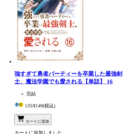
強すぎて勇者パーティーを卒業した最強剣
士、魔法学園でも愛される【単話】 16
完結
135
/
¥149
(税込)
カートに追加
カートに追加しました