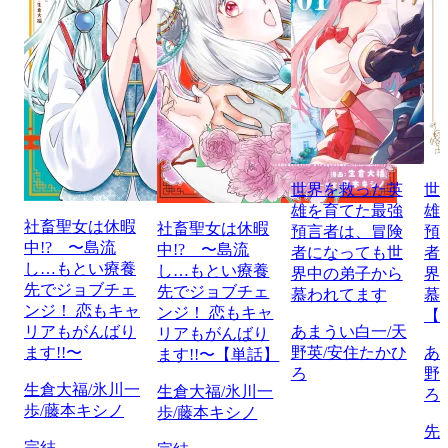
世界を救った英
世
雄を育てた最強
雄
社畜聖女は休暇
社畜聖女は休暇
預言者は、冒険
預
中!? 〜島流
中!? 〜島流
者になっても世
者
し…もとい療養
し…もとい療養
界中の弟子から
界
先でジョブチェ
先でジョブチェ
慕われてます
慕
ンジ！ 恋もキャ
ンジ！ 恋もキャ
【
リアもがんばり
あまうい白一/天
リアもがんばり
ます!!〜
野英/安住たかひ
あ
ます!!〜【単話】
ろ
野
生倉大福/氷川一
生倉大福/氷川一
ろ
歩/藤本キシノ
歩/藤本キシノ
先
完結