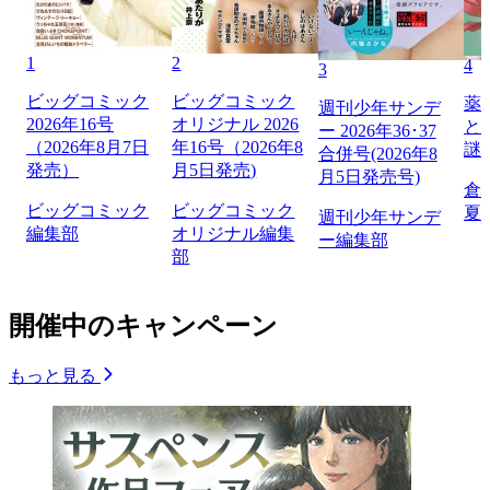
1
2
4
3
ビッグコミック
ビッグコミック
薬
週刊少年サンデ
2026年16号
オリジナル 2026
と
ー 2026年36･37
（2026年8月7日
年16号（2026年8
謎
合併号(2026年8
発売）
月5日発売)
月5日発売号)
倉
ビッグコミック
ビッグコミック
夏
週刊少年サンデ
編集部
オリジナル編集
ー編集部
部
開催中のキャンペーン
もっと見る