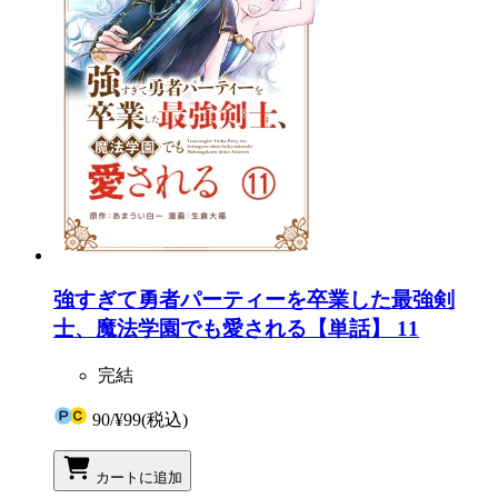
強すぎて勇者パーティーを卒業した最強剣
士、魔法学園でも愛される【単話】 11
完結
90
/
¥99
(税込)
カートに追加