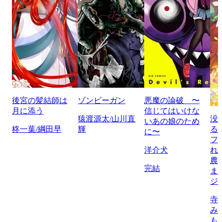
後宮の髪結師は
ゾンビーガン
悪魔の論破 〜
月に添う
信じてはいけな
猿渡源太/山川直
没
いあの娘のため
柊一葉/綱田早
輝
る
に〜
フ
洋介犬
れ
農
完結
ま
ジ
寺
み
も