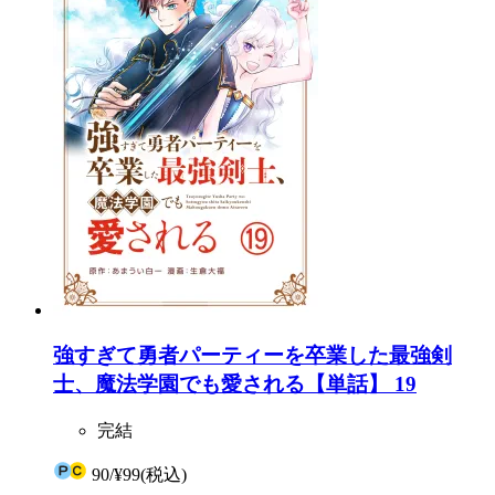
強すぎて勇者パーティーを卒業した最強剣
士、魔法学園でも愛される【単話】 19
完結
90
/
¥99
(税込)