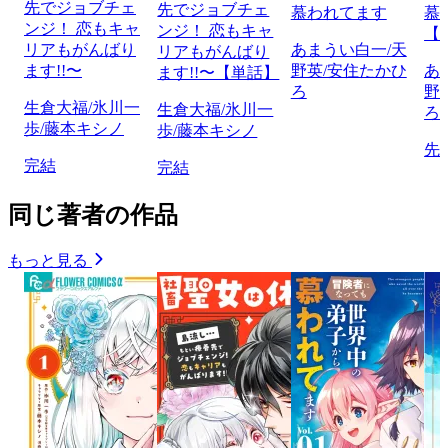
先でジョブチェ
先でジョブチェ
慕われてます
慕
ンジ！ 恋もキャ
ンジ！ 恋もキャ
【
リアもがんばり
あまうい白一/天
リアもがんばり
ます!!〜
野英/安住たかひ
あ
ます!!〜【単話】
ろ
野
生倉大福/氷川一
生倉大福/氷川一
ろ
歩/藤本キシノ
歩/藤本キシノ
先
完結
完結
同じ著者の作品
もっと見る