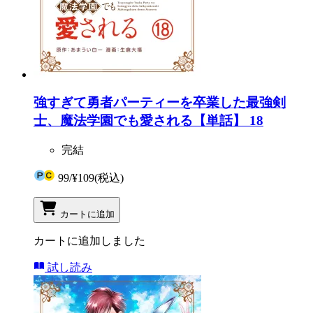
強すぎて勇者パーティーを卒業した最強剣
士、魔法学園でも愛される【単話】 18
完結
99
/
¥109
(税込)
カートに追加
カートに追加しました
試し読み