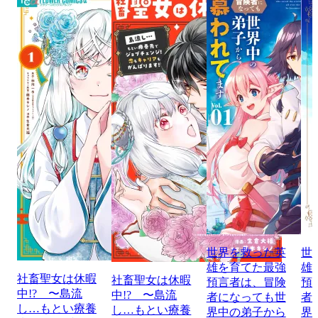
世界を救った英
世
雄を育てた最強
雄
社畜聖女は休暇
社畜聖女は休暇
預言者は、冒険
預
中!? 〜島流
中!? 〜島流
者になっても世
者
し…もとい療養
し…もとい療養
界中の弟子から
界