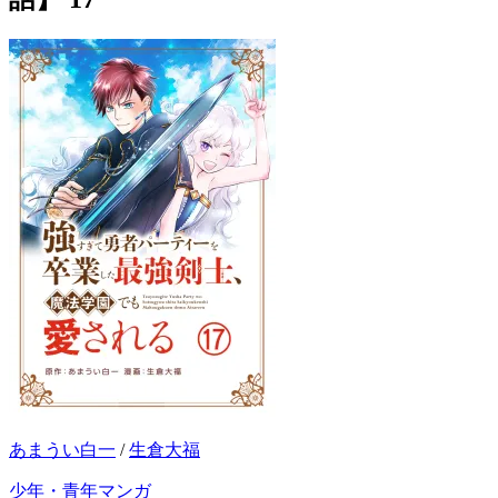
あまうい白一
/
生倉大福
少年・青年マンガ