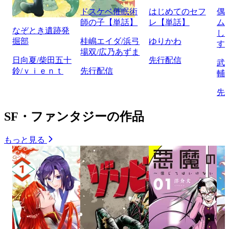
ドスケベ催眠術
はじめてのセフ
偶
師の子【単話】
レ【単話】
ム
なぞとき遺跡発
し
掘部
桂嶋エイダ/浜弓
ゆりかわ
す
場双/広乃あずま
日向夏/柴田五十
先行配信
武
鈴/ｖｉｅｎｔ
先行配信
輔
先
SF・ファンタジーの作品
もっと見る