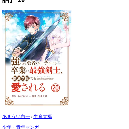
あまうい白一
/
生倉大福
少年・青年マンガ