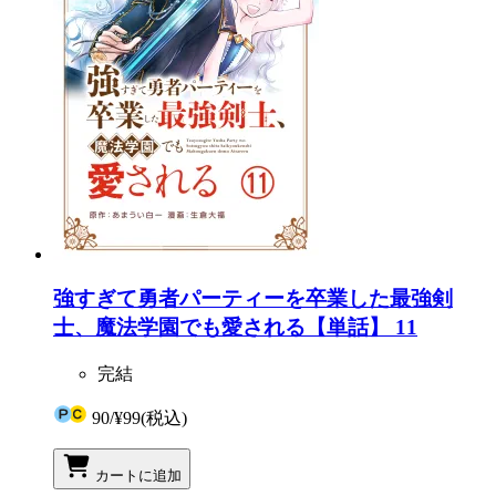
強すぎて勇者パーティーを卒業した最強剣
士、魔法学園でも愛される【単話】 11
完結
90
/
¥99
(税込)
カートに追加