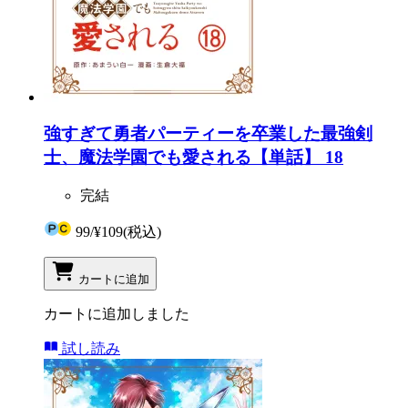
強すぎて勇者パーティーを卒業した最強剣
士、魔法学園でも愛される【単話】 18
完結
99
/
¥109
(税込)
カートに追加
カートに追加しました
試し読み