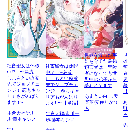
世界を救った英
世
雄を育てた最強
雄
社畜聖女は休暇
社畜聖女は休暇
預言者は、冒険
預
中!? 〜島流
中!? 〜島流
者になっても世
者
し…もとい療養
し…もとい療養
界中の弟子から
界
先でジョブチェ
先でジョブチェ
慕われてます
慕
ンジ！ 恋もキャ
ンジ！ 恋もキャ
【
リアもがんばり
あまうい白一/天
リアもがんばり
ます!!〜
野英/安住たかひ
あ
ます!!〜【単話】
ろ
野
生倉大福/氷川一
生倉大福/氷川一
ろ
歩/藤本キシノ
歩/藤本キシノ
先
完結