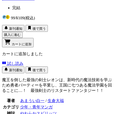
完結
99
/
¥109
(税込)
新刊通知
後で買う
購入に進む
カートに追加
カートに追加しました
試し読み
新刊通知
後で買う
魔王を倒した最強の剣士レオンは、新時代の魔法技術を学ぶ
ため勇者パーティーを卒業し、王国に七つある魔法学園を回
ることに…！ 最強剣士のリスタートファンタジー！！
著者
あまうい白一
/
生倉大福
カテゴリ
少年・青年マンガ
雑誌
やわらかスピリッツ