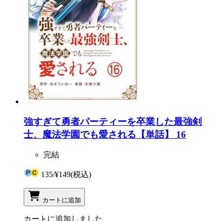
強すぎて勇者パーティーを卒業した最強剣
士、魔法学園でも愛される【単話】 16
完結
135
/
¥149
(税込)
カートに追加
カートに追加しました