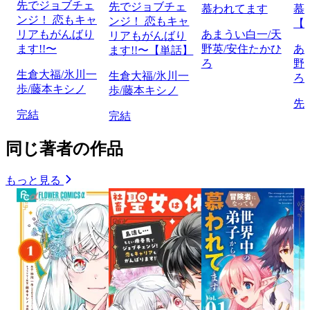
先でジョブチェ
先でジョブチェ
慕われてます
慕
ンジ！ 恋もキャ
ンジ！ 恋もキャ
【
リアもがんばり
あまうい白一/天
リアもがんばり
ます!!〜
野英/安住たかひ
あ
ます!!〜【単話】
ろ
野
生倉大福/氷川一
生倉大福/氷川一
ろ
歩/藤本キシノ
歩/藤本キシノ
先
完結
完結
同じ著者の作品
もっと見る