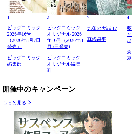
1
2
3
4
ビッグコミック
ビッグコミック
九条の大罪 17
薬
2026年16号
オリジナル 2026
と
真鍋昌平
（2026年8月7日
年16号（2026年8
謎
発売）
月5日発売)
倉
ビッグコミック
ビッグコミック
夏
編集部
オリジナル編集
部
開催中のキャンペーン
もっと見る