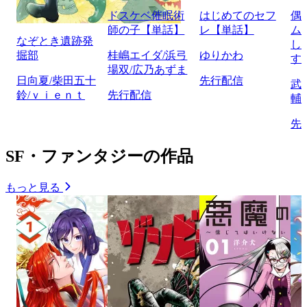
ドスケベ催眠術
はじめてのセフ
偶
師の子【単話】
レ【単話】
ム
なぞとき遺跡発
し
掘部
桂嶋エイダ/浜弓
ゆりかわ
す
場双/広乃あずま
日向夏/柴田五十
先行配信
武
鈴/ｖｉｅｎｔ
先行配信
輔
先
SF・ファンタジーの作品
もっと見る