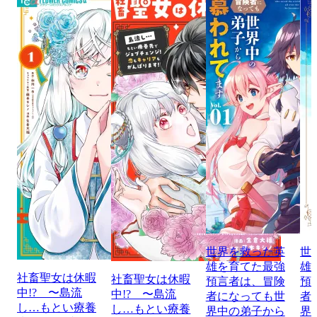
世界を救った英
世
雄を育てた最強
雄
社畜聖女は休暇
社畜聖女は休暇
預言者は、冒険
預
中!? 〜島流
中!? 〜島流
者になっても世
者
し…もとい療養
し…もとい療養
界中の弟子から
界