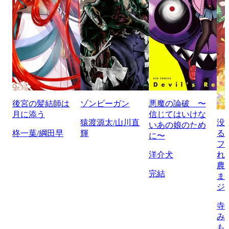
後宮の髪結師は
ゾンビーガン
悪魔の論破 〜
月に添う
信じてはいけな
猿渡源太/山川直
没
いあの娘のため
柊一葉/綱田早
輝
る
に〜
フ
洋介犬
れ
農
完結
ま
ジ
寺
み
も