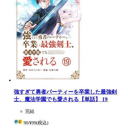
強すぎて勇者パーティーを卒業した最強剣
士、魔法学園でも愛される【単話】 19
完結
90
/
¥99
(税込)