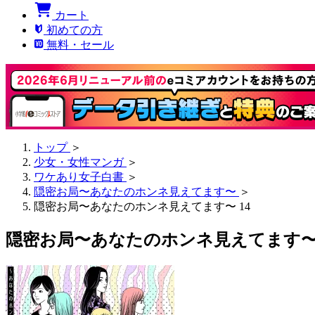
カート
初めての方
無料・セール
トップ
＞
少女・女性マンガ
＞
ワケあり女子白書
＞
隠密お局〜あなたのホンネ見えてます〜
＞
隠密お局〜あなたのホンネ見えてます〜 14
隠密お局〜あなたのホンネ見えてます〜 