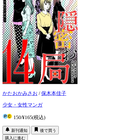
かたおかみさお
/
保木本佳子
少女・女性マンガ
150
/
¥165
(税込)
新刊通知
後で買う
購入に進む