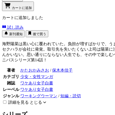
カートに追加
カートに追加しました
試し読み
新刊通知
後で買う
海野陽菜は黒い心に覆われていた。負担が増すばかりで、う
セクハラが会社に発覚。取引先を失いたくない上司は陽菜に
んかいない。思い通りにならない人生でも、その中で楽しむ
ニバスシリーズ第14話！
著者
かたおかみさお
/
保木本佳子
カテゴリ
少女・女性マンガ
雑誌
ワケあり女子白書
レーベル
ワケあり女子白書
ジャンル
ワーキングウーマン
/
短編・読切
詳細を見る
とじる
シリーズ