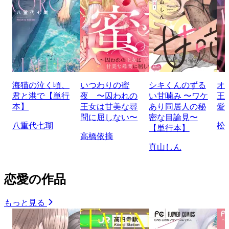
海猫の泣く頃、
いつわりの蜜
シキくんのずる
オ
君と港で【単行
夜 〜囚われの
い甘噛み 〜ワケ
王
本】
王女は甘美な尋
あり同居人の秘
愛
問に屈しない〜
密な目論見〜
八重代七瑚
松
【単行本】
高橋依摘
真山しん
恋愛の作品
もっと見る