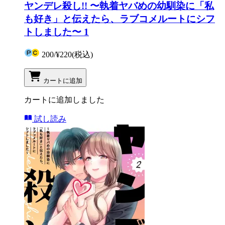
ヤンデレ殺し!! 〜執着ヤバめの幼馴染に「私
も好き」と伝えたら、ラブコメルートにシフ
トしました〜 1
200
/
¥220
(税込)
カートに追加
カートに追加しました
試し読み