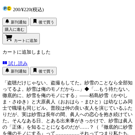
200
/
¥220
(税込)
新刊通知
後で買う
購入に進む
カートに追加
カートに追加しました
試し読み
新刊通知
後で買う
「盗聴だけじゃない、盗撮もしてた。紗雪のことなら全部知
ってるよ。紗雪は俺のモノだから…」◆「…もう待たない。
徹底的に、紗雪を俺のモノにする」――栢島紗雪（かやし
ま・さゆき）と大原眞人（おおはら・まひと）は幼なじみ同
士で職場も同じビル。普段は仲の良い友人を演じているふた
りだが、実は紗雪は長年の間、眞人への恋心を抱き続けてい
た。そんなある日、とある出来事がきっかけで、紗雪は眞人
の「正体」を知ることになるのだが……？（『徹底的に紗雪
を俺のモノにする』って……………それってつまり私たち、