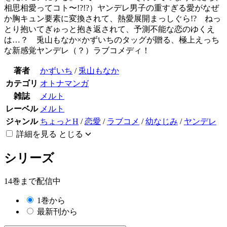
相思相愛ってコト〜!?!?）ヤンデレ男子の重すぎる愛がなぜ
か胸キュン要素に変換されて、熱愛展開まっしぐら!? ねっ
とり抱いてぎゅっと抱き返されて、予測不能な恋のゆくえ
は…？ 兎山もなか×かずいちのタッグが贈る、極上えっち
な新感覚ヤンデレ（？）ラブコメディ！
著者
かずいち
/
兎山もなか
カテゴリ
オトナマンガ
雑誌
メルト
レーベル
メルト
ジャンル
ちょっとH
/
恋愛
/
ラブコメ
/
幼なじみ
/
ヤンデレ
詳細を見る
とじる
シリーズ
14巻まで配信中
1巻から
最新刊から