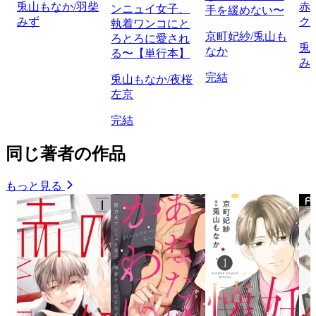
兎山もなか/羽柴
赤
ンニュイ女子、
手を緩めない〜
みず
ク
執着ワンコにと
京町妃紗/兎山も
ろとろに愛され
兎
なか
る〜【単行本】
み
完結
兎山もなか/夜桜
左京
完結
同じ著者の作品
もっと見る