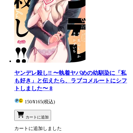
ヤンデレ殺し!! 〜執着ヤバめの幼馴染に「私
も好き」と伝えたら、ラブコメルートにシフ
トしました〜 8
150
/
¥165
(税込)
カートに追加
カートに追加しました