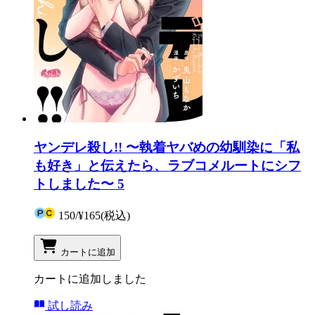
ヤンデレ殺し!! 〜執着ヤバめの幼馴染に「私
も好き」と伝えたら、ラブコメルートにシフ
トしました〜 5
150
/
¥165
(税込)
カートに追加
カートに追加しました
試し読み