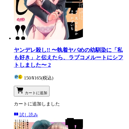
ヤンデレ殺し!! 〜執着ヤバめの幼馴染に「私
も好き」と伝えたら、ラブコメルートにシフ
トしました〜 2
150
/
¥165
(税込)
カートに追加
カートに追加しました
試し読み