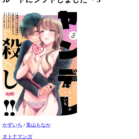
かずいち
/
兎山もなか
オトナマンガ