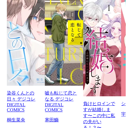
染谷くんとの
嘘も転じて恋と
日々 デジコレ
なる デジコレ
負けヒロインで
シ
DIGITAL
DIGITAL
すが結婚しま
COMICS
COMICS
宇
す〜この中に私
桐生菜央
寒田鰤
の夫がい
る！？〜