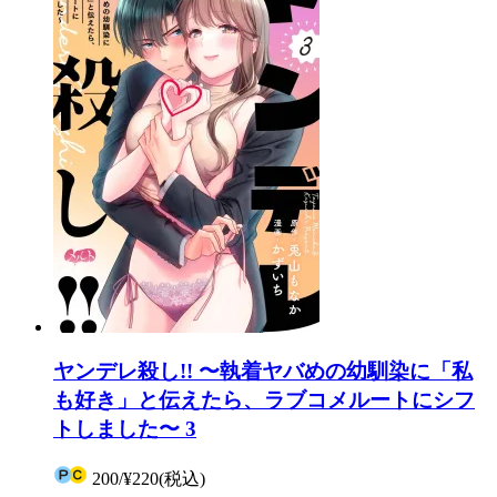
ヤンデレ殺し!! 〜執着ヤバめの幼馴染に「私
も好き」と伝えたら、ラブコメルートにシフ
トしました〜 3
200
/
¥220
(税込)