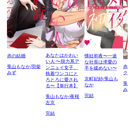
あなたはかわい
赤の結婚
懐妊初夜〜一途
い人 〜脱力系ア
な社長は求愛の
兎山もなか/羽柴
赤
ンニュイ女子、
手を緩めない〜
みず
ク
執着ワンコにと
京町妃紗/兎山も
ろとろに愛され
兎
なか
る〜【単行本】
み
完結
兎山もなか/夜桜
左京
完結