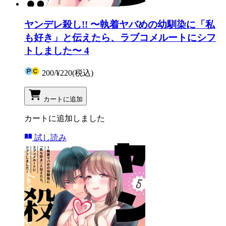
ヤンデレ殺し!! 〜執着ヤバめの幼馴染に「私
も好き」と伝えたら、ラブコメルートにシフ
トしました〜 4
200
/
¥220
(税込)
カートに追加
カートに追加しました
試し読み