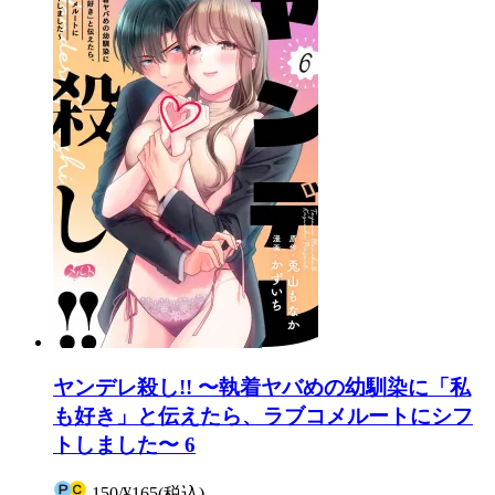
ヤンデレ殺し!! 〜執着ヤバめの幼馴染に「私
も好き」と伝えたら、ラブコメルートにシフ
トしました〜 6
150
/
¥165
(税込)