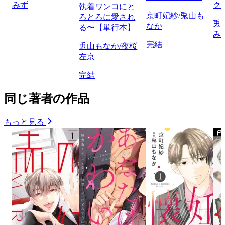
みず
ク
執着ワンコにと
京町妃紗/兎山も
ろとろに愛され
兎
なか
る〜【単行本】
み
完結
兎山もなか/夜桜
左京
完結
同じ著者の作品
もっと見る