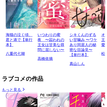
海猫の泣く頃、
いつわりの蜜
シキくんのずる
オ
君と港で【単行
夜 〜囚われの
い甘噛み 〜ワケ
王
本】
王女は甘美な尋
あり同居人の秘
愛
問に屈しない〜
密な目論見〜
八重代七瑚
松
【単行本】
高橋依摘
真山しん
ラブコメの作品
もっと見る