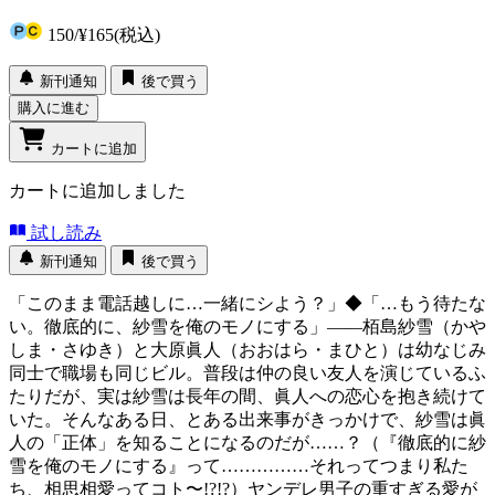
150
/
¥165
(税込)
新刊通知
後で買う
購入に進む
カートに追加
カートに追加しました
試し読み
新刊通知
後で買う
「このまま電話越しに…一緒にシよう？」◆「…もう待たな
い。徹底的に、紗雪を俺のモノにする」――栢島紗雪（かや
しま・さゆき）と大原眞人（おおはら・まひと）は幼なじみ
同士で職場も同じビル。普段は仲の良い友人を演じているふ
たりだが、実は紗雪は長年の間、眞人への恋心を抱き続けて
いた。そんなある日、とある出来事がきっかけで、紗雪は眞
人の「正体」を知ることになるのだが……？（『徹底的に紗
雪を俺のモノにする』って……………それってつまり私た
ち、相思相愛ってコト〜!?!?）ヤンデレ男子の重すぎる愛が