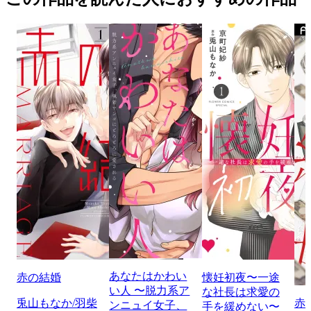
あなたはかわい
赤の結婚
懐妊初夜〜一途
い人 〜脱力系ア
な社長は求愛の
兎山もなか/羽柴
赤
ンニュイ女子、
手を緩めない〜