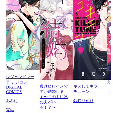
レジェンドマー
蛇
ラ デジコレ
え
負けヒロインで
キスしてキラー
DIGITAL
すが結婚しま
チューン
し
COMICS
す〜この中に私
おみけ
鈴咲ひかり
の夫がい
る！？〜
完結