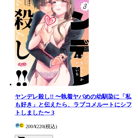
ヤンデレ殺し!! 〜執着ヤバめの幼馴染に「私
も好き」と伝えたら、ラブコメルートにシフ
トしました〜 3
200
/
¥220
(税込)