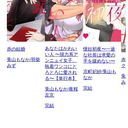
あなたはかわい
赤の結婚
懐妊初夜〜一途
い人 〜脱力系ア
な社長は求愛の
兎山もなか/羽柴
赤
ンニュイ女子、
手を緩めない〜
みず
ク
執着ワンコにと
京町妃紗/兎山も
ろとろに愛され
兎
なか
る〜【単行本】
み
完結
兎山もなか/夜桜
左京
完結