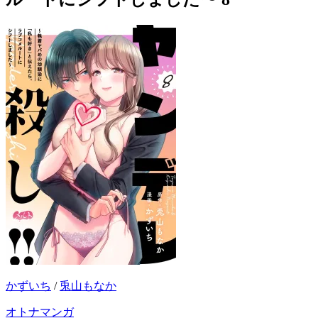
かずいち
/
兎山もなか
オトナマンガ