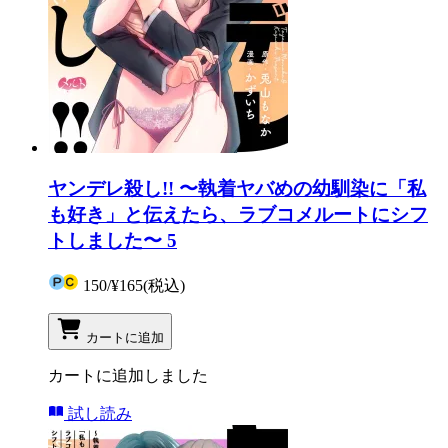
ヤンデレ殺し!! 〜執着ヤバめの幼馴染に「私
も好き」と伝えたら、ラブコメルートにシフ
トしました〜 5
150
/
¥165
(税込)
カートに追加
カートに追加しました
試し読み