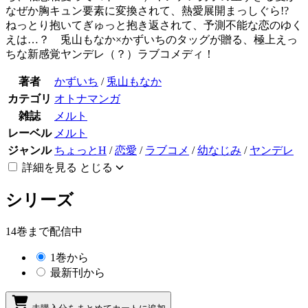
なぜか胸キュン要素に変換されて、熱愛展開まっしぐら!?
ねっとり抱いてぎゅっと抱き返されて、予測不能な恋のゆく
えは…？ 兎山もなか×かずいちのタッグが贈る、極上えっ
ちな新感覚ヤンデレ（？）ラブコメディ！
著者
かずいち
/
兎山もなか
カテゴリ
オトナマンガ
雑誌
メルト
レーベル
メルト
ジャンル
ちょっとH
/
恋愛
/
ラブコメ
/
幼なじみ
/
ヤンデレ
詳細を見る
とじる
シリーズ
14巻まで配信中
1巻から
最新刊から