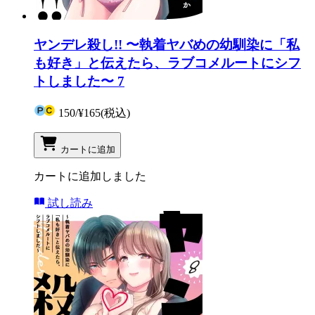
ヤンデレ殺し!! 〜執着ヤバめの幼馴染に「私
も好き」と伝えたら、ラブコメルートにシフ
トしました〜 7
150
/
¥165
(税込)
カートに追加
カートに追加しました
試し読み