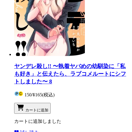
ヤンデレ殺し!! 〜執着ヤバめの幼馴染に「私
も好き」と伝えたら、ラブコメルートにシフ
トしました〜 8
150
/
¥165
(税込)
カートに追加
カートに追加しました