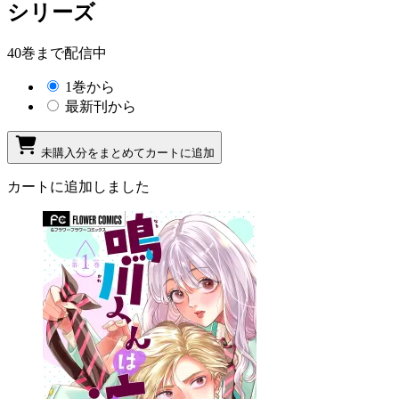
シリーズ
40巻まで配信中
1巻から
最新刊から
未購入分をまとめてカートに追加
カートに追加しました