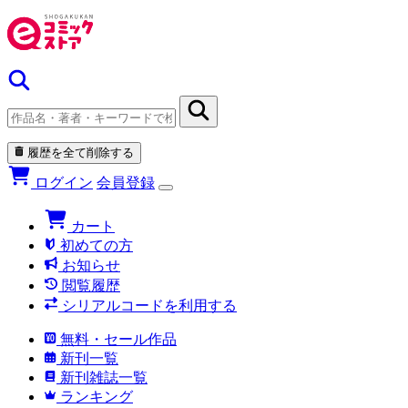
履歴を全て削除する
ログイン
会員登録
カート
初めての方
お知らせ
閲覧履歴
シリアルコードを利用する
無料・セール作品
新刊一覧
新刊雑誌一覧
ランキング