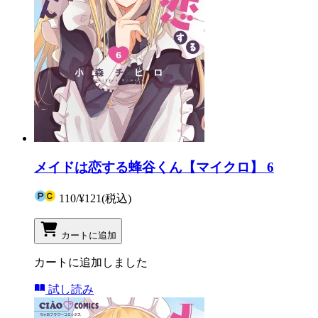
メイドは恋する蜂谷くん【マイクロ】 6
110
/
¥121
(税込)
カートに追加
カートに追加しました
試し読み