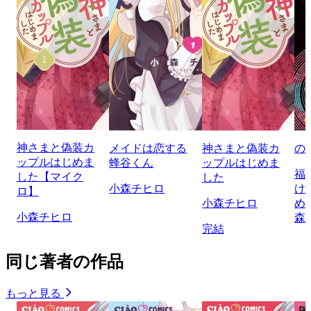
神さまと偽装カ
メイドは恋する
神さまと偽装カ
の
ップルはじめま
蜂谷くん
ップルはじめま
福
した【マイク
した
小森チヒロ
け
ロ】
小森チヒロ
め
小森チヒロ
森
完結
同じ著者の作品
もっと見る