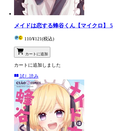
メイドは恋する蜂谷くん【マイクロ】 5
110
/
¥121
(税込)
カートに追加
カートに追加しました
試し読み