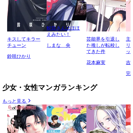
蛇目さんはほほ
えみたい！
キスしてキラー
芸能界を引退し
主
チューン
しまな 央
た推しが転校し
リ
てきた件
ッ
鈴咲ひかり
花本麻実
吉
完
少女・女性マンガランキング
もっと見る