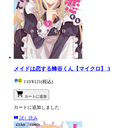
メイドは恋する蜂谷くん【マイクロ】 3
110
/
¥121
(税込)
カートに追加
カートに追加しました
試し読み