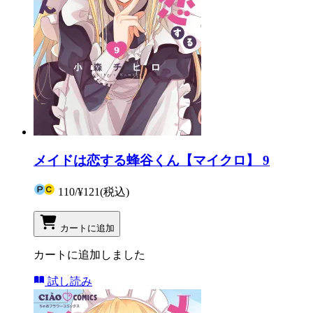
メイドは恋する蜂谷くん【マイクロ】 9
110
/
¥121
(税込)
カートに追加
カートに追加しました
試し読み