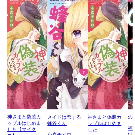
神さまと偽装カ
メイドは恋する
神さまと偽装カ
の
ップルはじめま
蜂谷くん
ップルはじめま
福
した【マイク
した
小森チヒロ
け