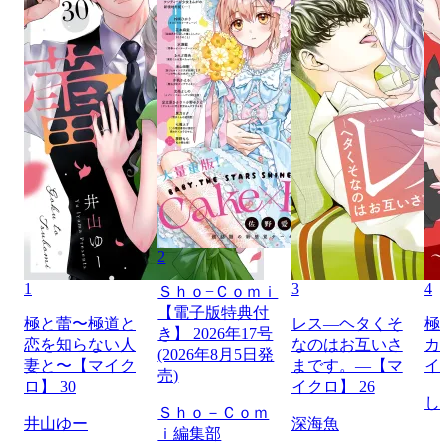
2
1
3
4
Ｓｈｏ−Ｃｏｍｉ
【電子版特典付
極と蕾〜極道と
レス―ヘタくそ
極
き】 2026年17号
恋を知らない人
なのはお互いさ
カ
(2026年8月5日発
妻と〜【マイク
まです。―【マ
イ
売)
ロ】 30
イクロ】 26
し
Ｓｈｏ－Ｃｏｍ
井山ゆー
深海魚
ｉ編集部