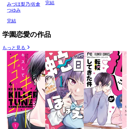
完結
みづほ梨乃/佐倉
つゆみ
完結
学園恋愛の作品
もっと見る