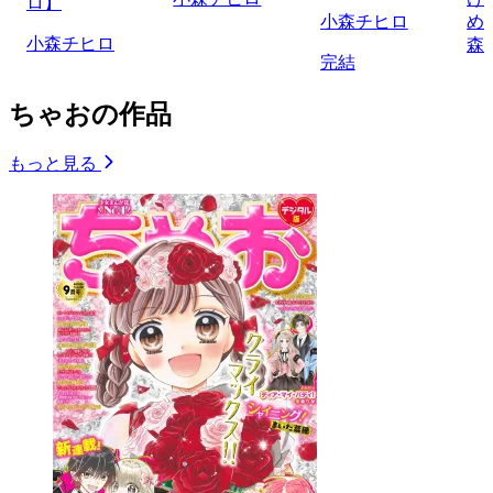
ロ】
小森チヒロ
め
小森チヒロ
森
完結
ちゃおの作品
もっと見る