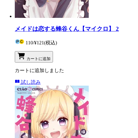
メイドは恋する蜂谷くん【マイクロ】 2
110
/
¥121
(税込)
カートに追加
カートに追加しました
試し読み