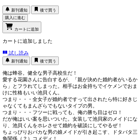
新刊通知
後で買う
購入に進む
カートに追加
カートに追加しました
試し読み
新刊通知
後で買う
俺は蜂谷。健全な男子高校生だ！
愛する花園さんに告白するが、「親が決めた婚約者がいるか
ら」とフラれてしまった。相手はお金持ちでイケメンでおま
けに性格もいい池貝くん。
つまり・・・全女子が婚約者ですって出されたら特に好きじ
ゃなくてもまんざらでもないタイプの男。
つまり・・・フツーに戦っても、俺の勝ち目はゼロ！
だが俺はいい案を思いついた。女装して池貝家のメイドにな
り、池貝くんをホレさせて婚約を破談にしてやるぜ！
ちょっぴりおバカな男の娘メイドが引き起こす、ドタバタ三
角関係（？）コメディ！