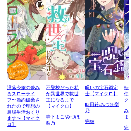
没落令嬢の夢み
不登校だった私
呪いの宝石鑑定
転
るスローライ
が異世界で救世
士【マイクロ】
使
フ〜婚約破棄さ
主になるまで
ク
時田鈴/みづほ梨
れたので理想の
【マイクロ】
乃
み
農場生活おくり
寺下よこ/みづほ
ま
ます〜【マイク
完結
梨乃
ロ】
完