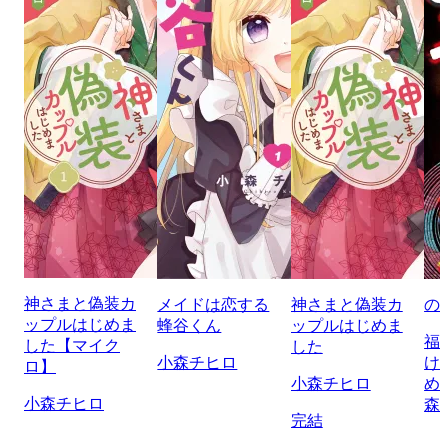
神さまと偽装カ
メイドは恋する
神さまと偽装カ
の
ップルはじめま
蜂谷くん
ップルはじめま
福
した【マイク
した
小森チヒロ
け
ロ】
小森チヒロ
め
小森チヒロ
森
完結