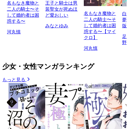
名もなき魔物と
王子と騎士は男
二人の騎士〜そ
装聖女が死ぬほ
名もなき魔物と
白
して婚約者は困
ど愛おしい
二人の騎士〜そ
夢
惑する〜
して婚約者は困
みなとゆみ
版
惑する〜【マイ
河丸慎
足
クロ】
野
河丸慎
少女・女性マンガランキング
もっと見る