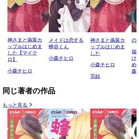
神さまと偽装カ
メイドは恋する
神さまと偽装カ
の
ップルはじめま
蜂谷くん
ップルはじめま
福
した【マイク
した
小森チヒロ
け
ロ】
小森チヒロ
め
小森チヒロ
森
完結
同じ著者の作品
もっと見る