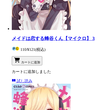
メイドは恋する蜂谷くん【マイクロ】 3
110
/
¥121
(税込)
カートに追加
カートに追加しました
試し読み