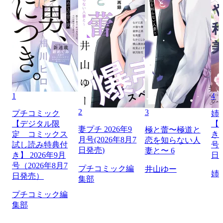
1
4
2
3
プチコミック
姉
【デジタル限
【
妻プチ 2026年9
極と蕾〜極道と
定 コミックス
き】
月号(2026年8月7
恋を知らない人
試し読み特典付
号（
日発売)
妻と〜 6
き】 2026年9月
日
号（2026年8月7
プチコミック編
井山ゆー
姉
日発売）
集部
プチコミック編
集部