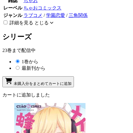
雑誌
ちゃお
レーベル
ちゃおコミックス
ジャンル
ラブコメ
/
学園恋愛
/
三角関係
詳細を見る
とじる
シリーズ
23巻まで配信中
1巻から
最新刊から
未購入分をまとめてカートに追加
カートに追加しました