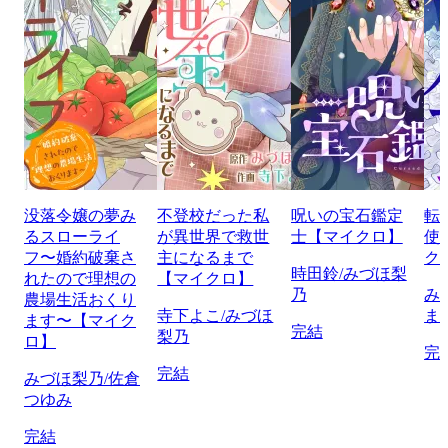
没落令嬢の夢み
不登校だった私
呪いの宝石鑑定
転
るスローライ
が異世界で救世
士【マイクロ】
使
フ〜婚約破棄さ
主になるまで
ク
時田鈴/みづほ梨
れたので理想の
【マイクロ】
乃
み
農場生活おくり
寺下よこ/みづほ
ま
ます〜【マイク
完結
梨乃
ロ】
完
完結
みづほ梨乃/佐倉
つゆみ
完結