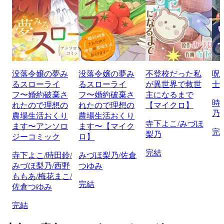
没落令嬢の夢み
没落令嬢の夢み
不登校だった私
呪
るスローライ
るスローライ
が異世界で救世
士
フ〜婚約破棄さ
フ〜婚約破棄さ
主になるまで
時
れたので理想の
れたので理想の
【マイクロ】
乃
農場生活おくり
農場生活おくり
寺下よこ/みづほ
ます〜アンソロ
ます〜【マイク
完
梨乃
ジーコミック
ロ】
完結
寺下よこ/時田鈴/
みづほ梨乃/佐倉
みづほ梨乃/西野
つゆみ
ももあ/梅花まこ/
完結
佐倉つゆみ
完結