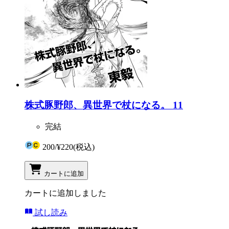
株式豚野郎、異世界で杖になる。 11
完結
200
/
¥220
(税込)
カートに追加
カートに追加しました
試し読み