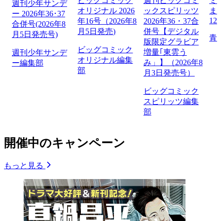
ビッグコミック
週刊ビッグコミ
ミ
週刊少年サンデ
オリジナル 2026
ックスピリッツ
ま
ー 2026年36･37
12
年16号（2026年8
2026年36・37合
合併号(2026年8
月5日発売)
併号【デジタル
月5日発売号)
青
版限定グラビア
ビッグコミック
増量｢東雲う
週刊少年サンデ
オリジナル編集
み」】（2026年8
ー編集部
部
月3日発売号）
ビッグコミック
スピリッツ編集
部
開催中のキャンペーン
もっと見る