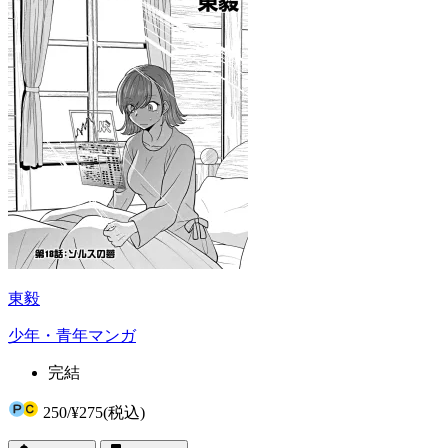
東毅
少年・青年マンガ
完結
250
/
¥275
(税込)