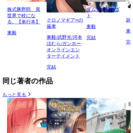
株式豚野郎、異
ダム女の秘めゴ
世界で杖にな
ト
クロノマギア∞の
超
る。【単行本】
歯車
東毅
東
東毅
東毅/武野光/河本
完結
完
ほむら/ガンホー
オンラインエン
ターテイメント
完結
同じ著者の作品
もっと見る