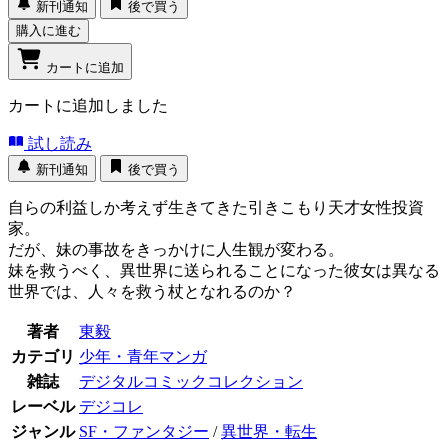
新刊通知
後で買う
購入に進む
カートに追加
カートに追加しました
試し読み
新刊通知
後で買う
自らの利益しか考えず生きてきた引きこもり天才女性投資
家。
だが、妹の事故をきっかけに人生観が変わる。
妹を救うべく、異世界に送られることになった彼女は異なる
世界では、人々を救う杖となれるのか？
著者
東毅
カテゴリ
少年・青年マンガ
雑誌
デジタルコミックコレクション
レーベル
デジコレ
ジャンル
SF・ファンタジー
/
異世界・転生