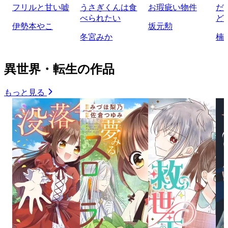
フリルと甘い嘘
うさぎくんは食
お瑕疵い物件
だ
べられたい
ど
伊勢本やこ
坂元勲
冬宮みか
楠
異世界・転生の作品
もっと見る