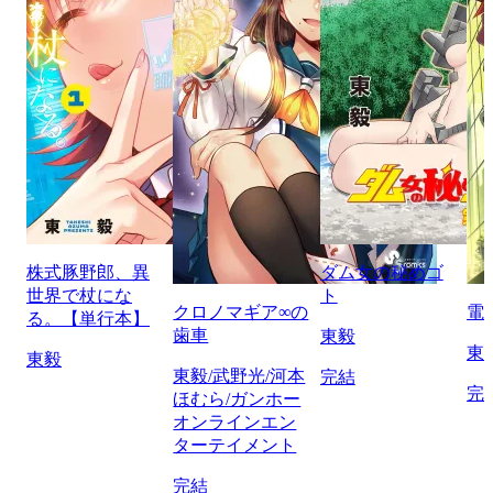
株式豚野郎、異
ダム女の秘めゴ
世界で杖にな
ト
クロノマギア∞の
電
る。【単行本】
歯車
東毅
東
東毅
東毅/武野光/河本
完結
完
ほむら/ガンホー
オンラインエン
ターテイメント
完結