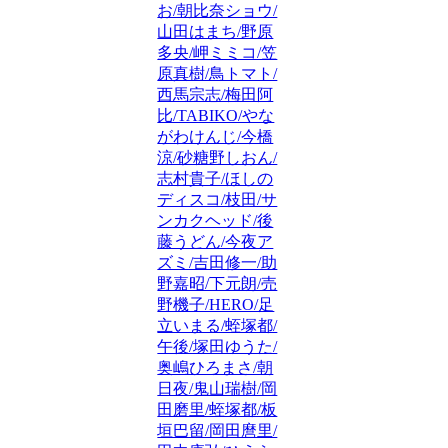
お/朝比奈ショウ/
山田はまち/野原
多央/岬ミミコ/笠
原真樹/鳥トマト/
西馬宗志/梅田阿
比/TABIKO/やな
がわけんじ/今橋
涼/砂糖野しおん/
志村貴子/ほしの
ディスコ/枝田/サ
ンカクヘッド/後
藤うどん/今夜ア
ズミ/吉田修一/助
野嘉昭/下元朗/売
野機子/HERO/足
立いまる/蛭塚都/
午後/塚田ゆうた/
奥嶋ひろまさ/朝
日夜/鬼山瑞樹/岡
田磨里/蛭塚都/板
垣巴留/岡田麿里/