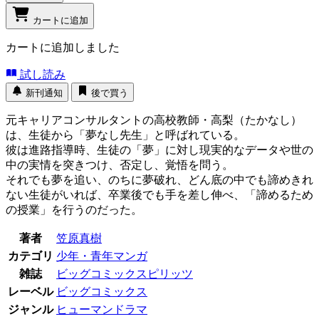
カートに追加
カートに追加しました
試し読み
新刊通知
後で買う
元キャリアコンサルタントの高校教師・高梨（たかなし）
は、生徒から「夢なし先生」と呼ばれている。
彼は進路指導時、生徒の「夢」に対し現実的なデータや世の
中の実情を突きつけ、否定し、覚悟を問う。
それでも夢を追い、のちに夢破れ、どん底の中でも諦めきれ
ない生徒がいれば、卒業後でも手を差し伸べ、「諦めるため
の授業」を行うのだった。
著者
笠原真樹
カテゴリ
少年・青年マンガ
雑誌
ビッグコミックスピリッツ
レーベル
ビッグコミックス
ジャンル
ヒューマンドラマ