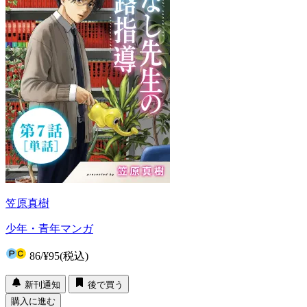
笠原真樹
少年・青年マンガ
86
/
¥95
(税込)
新刊通知
後で買う
購入に進む