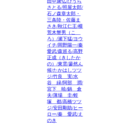
田中康弘/ひうら
さとる/照屋太郎/
石ノ森章太郎・
三条陸・佐藤ま
さき/秋江仁王/横
荒木蟹男（こゝ
ろ）/瀬下猛/ヨウ
イチ/岡野陽一/秦
愛武/森巡る/高野
正成（きしたか
の）/東雲/蓼然ん
候/たかはしツツ
ジ/竹良 実/水
谷 緑/阿部 潤/
宮下 暁/鍋 倉
夫/薄場 圭/蛭
塚 都/高橋ツツ
ジ/安田剛助/ヒー
ロー/秦 愛武/え
のき