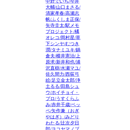
中野でいち/今井
大輔/山口まさる/
清家孝春/高瀬志
帆/ふくしま正保/
矢寺圭太/駅メモ
プロジェクト/橘
オレコ/岡村星/草
下シンヤ/むつき
潤/タナミユキ/鍋
倉夫/横井憲治/上
原求/新井和也/浦
沢直樹/水瀬マユ/
佐久間力/西荻弓
絵/足立金太郎/浄
土るる/田島シュ
ウ/ホイチョイ・
プロ/うすくらふ
み/赤井千歳/ペッ
ペ/矢作兼（おぎ
やはぎ）/みどり
わたる/辻次夕日
郎/ヨコヤマノブ