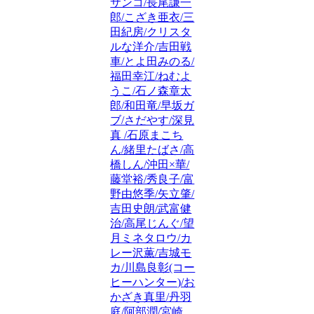
サンコ/長尾謙一
郎/こざき亜衣/三
田紀房/クリスタ
ルな洋介/吉田戦
車/とよ田みのる/
福田幸江/ねむよ
うこ/石ノ森章太
郎/和田竜/早坂ガ
ブ/さだやす/深見
真 /石原まこち
ん/緒里たばさ/高
橋しん/沖田×華/
藤堂裕/秀良子/富
野由悠季/矢立肇/
吉田史朗/武富健
治/高尾じんぐ/望
月ミネタロウ/カ
レー沢薫/吉城モ
カ/川島良彰(コー
ヒーハンター)/お
かざき真里/丹羽
庭/阿部潤/宮崎