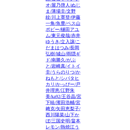
オ/屋乃啓人/ぬじ
ま/薄場圭/文野
紋/川上寛登/伊藤
一角/魚豊/ペス山
ポピー/樋田アユ
ム/東元俊哉/赤井
ゆうき/立入譲/こ
だまはつみ/長岡
弘樹/城山/雨隠ギ
ド/南勝久/がぶ
と/岩崎真/イトイ
圭/うらのりつ/か
ねもと/シバタヒ
カリ/かっぴー/戸
井理恵/江野朱
美/ka92/王谷晶/宮
下暁/濱田浩輔/宮
﨑克/矢田恵梨子/
西川陽菜/山下か
ぼ/三国史明/畠本
レモン/熱焼江う