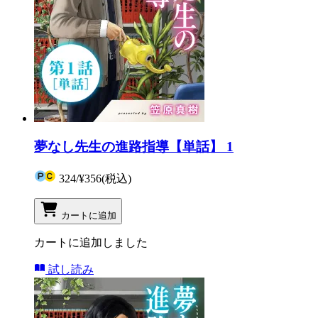
夢なし先生の進路指導【単話】 1
324
/
¥356
(税込)
カートに追加
カートに追加しました
試し読み