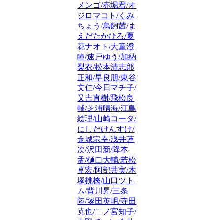
メンゴ/赤堀君/オ
ジロマコト/くみ
ちょう/鳥飼茜/ま
えだたかひろ/夏
花ナオト/大童澄
瞳/速戸ゆう/加納
梨衣/松本清志郎
正和/早良朋/東谷
文仁/今日マチ子/
又吉直樹/飛松良
輔/芝浦晴海/江島
絵理/山崎コータ/
にしだけんすけ/
金城宗幸/浅井蓮
次/沢田新/降本
孟/樋口大輔/若松
卓宏/阿部共実/木
塚桃檎/山口ツト
ム/背川昇/三条
陸/塚田英明/寺田
克也/二ノ宮知子/