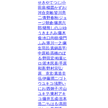
せきやてつじ/小
田扉/楳図かずお/
河合克敏/皆川亮
二/青野春秋/ジョ
ージ朝倉/篠房六
郎/猪熊しのぶ/ゆ
うきまさみ/藤木
俊/水口尚樹/柴門
ふみ/寒川一之/麻
生羽呂/真鍋昌平/
中原裕/高橋のぼ
る/野田宏/柏葉ヒ
ロ/若木民喜/手原
和憲/野村宗弘/
原 克玄/真造圭
伍/伊藤潤二/ゴト
ウユキコ/浅野い
にお/西炯子/片山
ユキヲ/東村アキ
コ/藤井五成/吉本
浩二/ちはる/高田