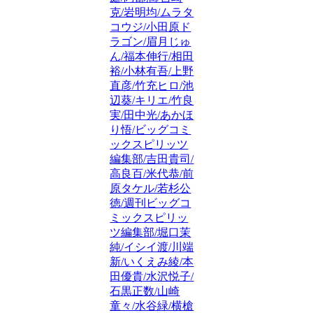
克/岩明均/ムラタ
コウジ/小田原ド
ラゴン/眉月じゅ
ん/福本伸行/相田
裕/小林有吾/上野
直彦/竹充ヒロ/池
辺葵/キリエ/竹良
実/田中光/あかほ
り悟/ビッグコミ
ックスピリッツ
編集部/吉田貴司/
高良百/米代恭/前
原タケル/若杉公
徳/週刊ビッグコ
ミックスピリッ
ツ編集部/堀口茉
純/イシイ渡/川端
新/いくえみ綾/本
田優貴/水沢悦子/
石黒正数/山崎
童々/水谷緑/横槍