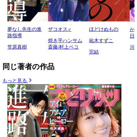
夢なし先生の進
ザコオス♂
ほどけぬもの
か
路指導
日
焼き芋ハンサム
祐木すずこ
笠原真樹
斎藤/村上ペコ
川
完結
同じ著者の作品
もっと見る