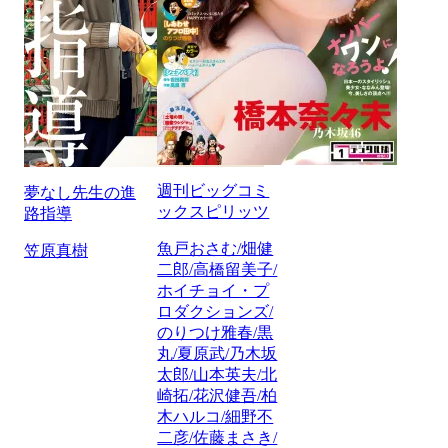
週刊ビッグコミ
夢なし先生の進
ックスピリッツ
路指導
魚戸おさむ/畑健
笠原真樹
二郎/高橋留美子/
ホイチョイ・プ
ロダクションズ/
のりつけ雅春/黒
丸/夏原武/乃木坂
太郎/山本英夫/北
崎拓/花沢健吾/柏
木ハルコ/細野不
二彦/佐藤まさき/