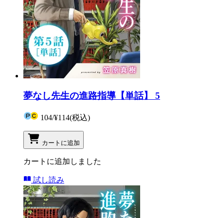
夢なし先生の進路指導【単話】 5
104
/
¥114
(税込)
カートに追加
カートに追加しました
試し読み