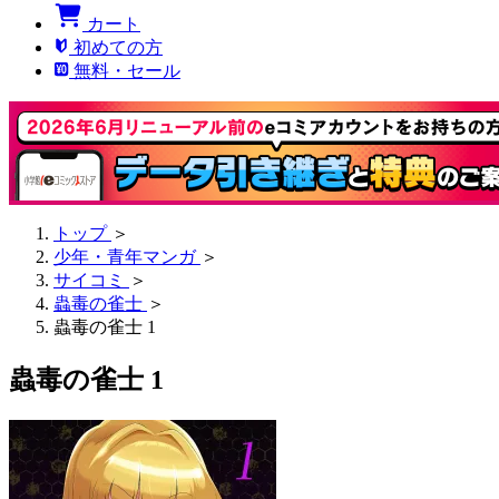
カート
初めての方
無料・セール
トップ
＞
少年・青年マンガ
＞
サイコミ
＞
蟲毒の雀士
＞
蟲毒の雀士 1
蟲毒の雀士 1