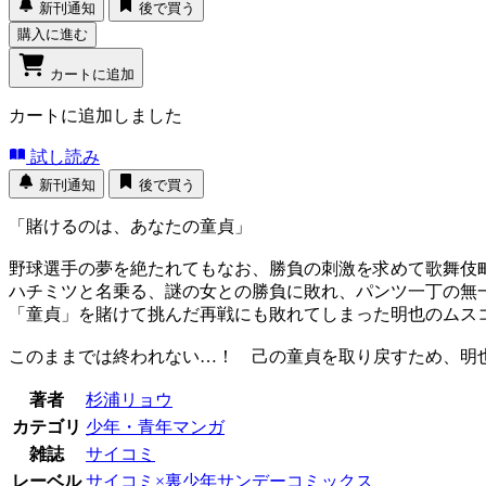
新刊通知
後で買う
購入に進む
カートに追加
カートに追加しました
試し読み
新刊通知
後で買う
「賭けるのは、あなたの童貞」
野球選手の夢を絶たれてもなお、勝負の刺激を求めて歌舞伎
ハチミツと名乗る、謎の女との勝負に敗れ、パンツ一丁の無
「童貞」を賭けて挑んだ再戦にも敗れてしまった明也のムス
このままでは終われない…！ 己の童貞を取り戻すため、明
著者
杉浦リョウ
カテゴリ
少年・青年マンガ
雑誌
サイコミ
レーベル
サイコミ×裏少年サンデーコミックス