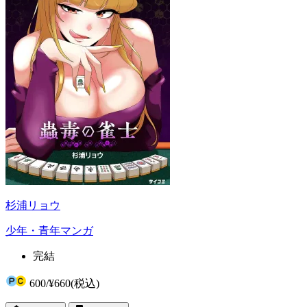
杉浦リョウ
少年・青年マンガ
完結
600
/
¥660
(税込)