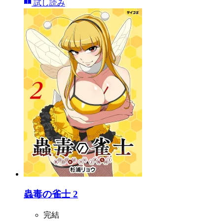
試し読み
蟲毒の雀士 2
完結