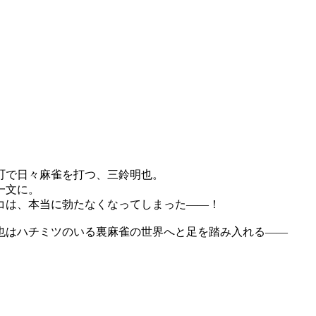
町で日々麻雀を打つ、三鈴明也。
一文に。
コは、本当に勃たなくなってしまった――！
也はハチミツのいる裏麻雀の世界へと足を踏み入れる――