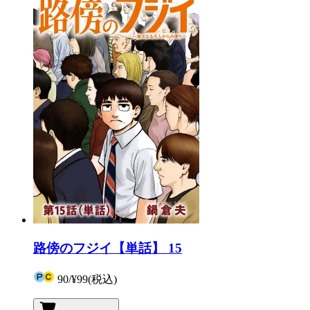
路傍のフジイ【単話】 15
90
/
¥99
(税込)