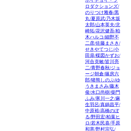
ホイチョイ・プ
ロダクションズ/
のりつけ雅春/黒
丸/夏原武/乃木坂
太郎/山本英夫/北
崎拓/花沢健吾/柏
木ハルコ/細野不
二彦/佐藤まさき/
せきやてつじ/小
田扉/楳図かずお/
河合克敏/皆川亮
二/青野春秋/ジョ
ージ朝倉/篠房六
郎/猪熊しのぶ/ゆ
うきまさみ/藤木
俊/水口尚樹/柴門
ふみ/寒川一之/麻
生羽呂/真鍋昌平/
中原裕/高橋のぼ
る/野田宏/柏葉ヒ
ロ/若木民喜/手原
和憲/野村宗弘/