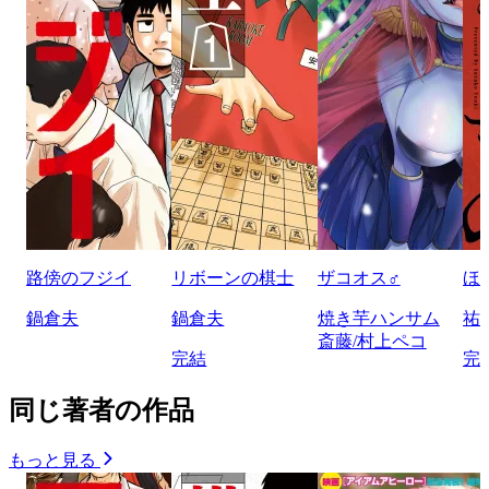
路傍のフジイ
リボーンの棋士
ザコオス♂
ほ
鍋倉夫
鍋倉夫
焼き芋ハンサム
祐
斎藤/村上ペコ
完結
完
同じ著者の作品
もっと見る