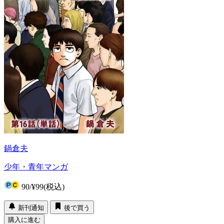
鍋倉夫
少年・青年マンガ
90
/
¥99
(税込)
新刊通知
後で買う
購入に進む