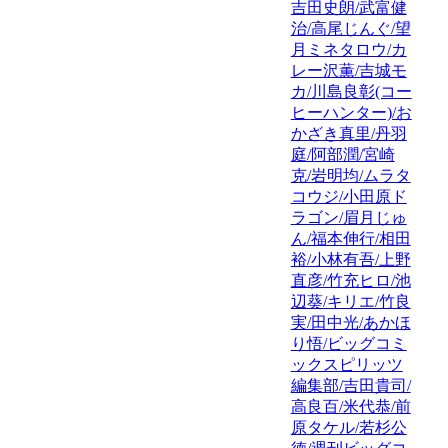
吉田史朗/武富健
治/高尾じんぐ/望
月ミネタロウ/カ
レー沢薫/吉城モ
カ/川島良彰(コー
ヒーハンター)/お
かざき真里/丹羽
庭/阿部潤/宮崎
克/岩明均/ムラタ
コウジ/小田原ド
ラゴン/眉月じゅ
ん/福本伸行/相田
裕/小林有吾/上野
直彦/竹充ヒロ/池
辺葵/キリエ/竹良
実/田中光/あかほ
り悟/ビッグコミ
ックスピリッツ
編集部/吉田貴司/
高良百/米代恭/前
原タケル/若杉公