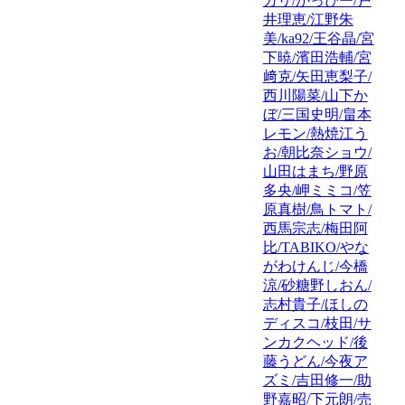
カリ/かっぴー/戸
井理恵/江野朱
美/ka92/王谷晶/宮
下暁/濱田浩輔/宮
﨑克/矢田恵梨子/
西川陽菜/山下か
ぼ/三国史明/畠本
レモン/熱焼江う
お/朝比奈ショウ/
山田はまち/野原
多央/岬ミミコ/笠
原真樹/鳥トマト/
西馬宗志/梅田阿
比/TABIKO/やな
がわけんじ/今橋
涼/砂糖野しおん/
志村貴子/ほしの
ディスコ/枝田/サ
ンカクヘッド/後
藤うどん/今夜ア
ズミ/吉田修一/助
野嘉昭/下元朗/売