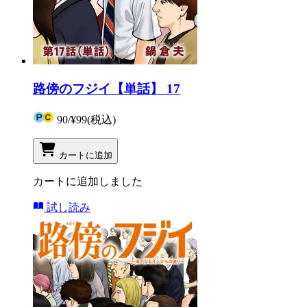
路傍のフジイ【単話】 17
90
/
¥99
(税込)
カートに追加
カートに追加しました
試し読み