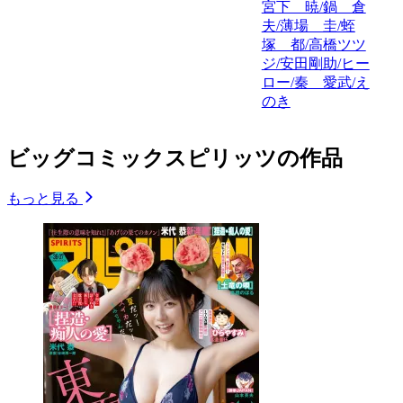
宮下 暁/鍋 倉
夫/薄場 圭/蛭
塚 都/高橋ツツ
ジ/安田剛助/ヒー
ロー/秦 愛武/え
のき
ビッグコミックスピリッツの作品
もっと見る