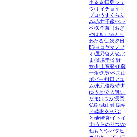
土るる/田島シュ
ウ/ホイチョイ・
プロ/うすくらふ
み/赤井千歳/ペッ
ペ/矢作兼（おぎ
やはぎ）/みどり
わたる/辻次夕日
郎/ヨコヤマノブ
オ/屋乃啓人/ぬじ
ま/薄場圭/文野
紋/川上寛登/伊藤
一角/魚豊/ペス山
ポピー/樋田アユ
ム/東元俊哉/赤井
ゆうき/立入譲/こ
だまはつみ/長岡
弘樹/城山/雨隠ギ
ド/南勝久/がぶ
と/岩崎真/イトイ
圭/うらのりつ/か
ねもと/シバタヒ