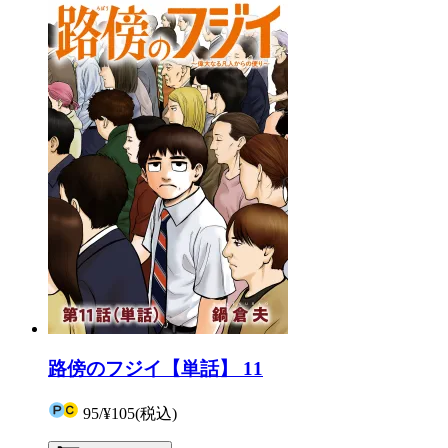
路傍のフジイ【単話】 11
95
/
¥105
(税込)