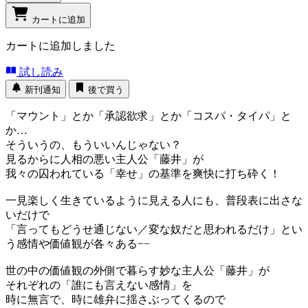
カートに追加
カートに追加しました
試し読み
新刊通知
後で買う
「マウント」とか「承認欲求」とか「コスパ・タイパ」と
か…
そういうの、もういいんじゃない？
見るからに人相の悪い主人公「藤井」が
我々の囚われている「幸せ」の基準を爽快に打ち砕く！
一見楽しく生きているように見える人にも、普段表に出さな
いだけで
「言ってもどうせ通じない／変な奴だと思われるだけ」とい
う感情や価値観が各々ある−−
世の中の価値観の外側で暮らす妙な主人公「藤井」が
それぞれの「誰にも言えない感情」を
時に無言で、時に雄弁に揺さぶってくるので