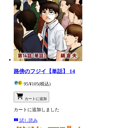
路傍のフジイ【単話】 14
95
/
¥105
(税込)
カートに追加
カートに追加しました
試し読み