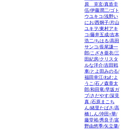
原 克玄/真造圭
伍/伊藤潤二/ゴト
ウユキコ/浅野い
にお/西炯子/片山
ユキヲ/東村アキ
コ/藤井五成/吉本
浩二/ちはる/高田
サンコ/長尾謙一
郎/こざき亜衣/三
田紀房/クリスタ
ルな洋介/吉田戦
車/とよ田みのる/
福田幸江/ねむよ
うこ/石ノ森章太
郎/和田竜/早坂ガ
ブ/さだやす/深見
真 /石原まこち
ん/緒里たばさ/高
橋しん/沖田×華/
藤堂裕/秀良子/富
野由悠季/矢立肇/