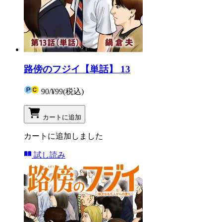
路傍のフジイ【単話】 13
90
/
¥99
(税込)
カートに追加
カートに追加しました
試し読み