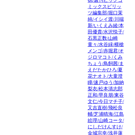
徳/週刊ビッグコ
ミックスピリッ
ツ編集部/堀口茉
純/イシイ渡/川端
新/いくえみ綾/本
田優貴/水沢悦子/
石黒正数/山崎
童々/水谷緑/横槍
メンゴ/赤堀君/オ
ジロマコト/くみ
ちょう/鳥飼茜/ま
えだたかひろ/夏
花ナオト/大童澄
瞳/速戸ゆう/加納
梨衣/松本清志郎
正和/早良朋/東谷
文仁/今日マチ子/
又吉直樹/飛松良
輔/芝浦晴海/江島
絵理/山崎コータ/
にしだけんすけ/
金城宗幸/浅井蓮