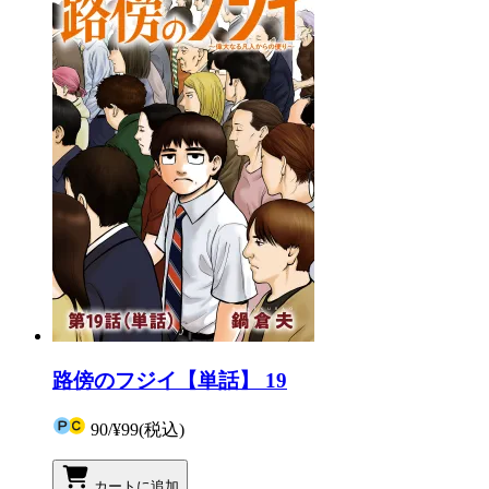
路傍のフジイ【単話】 19
90
/
¥99
(税込)
カートに追加