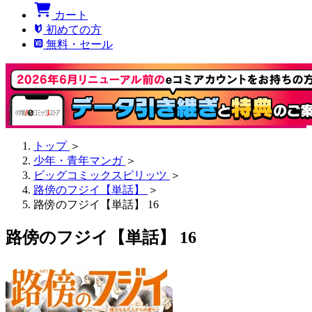
カート
初めての方
無料・セール
トップ
＞
少年・青年マンガ
＞
ビッグコミックスピリッツ
＞
路傍のフジイ【単話】
＞
路傍のフジイ【単話】 16
路傍のフジイ【単話】 16