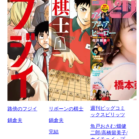
週刊ビッグコミ
路傍のフジイ
リボーンの棋士
ックスピリッツ
鍋倉夫
鍋倉夫
魚戸おさむ/畑健
完結
二郎/高橋留美子/