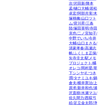
次/沢田新/降本
孟/樋口大輔/若松
卓宏/阿部共実/木
塚桃檎/山口ツト
ム/背川昇/三条
陸/塚田英明/寺田
克也/二ノ宮知子/
中野でいち/今井
大輔/山口まさる/
清家孝春/高瀬志
帆/ふくしま正保/
矢寺圭太/駅メモ
プロジェクト/橘
オレコ/岡村星/草
下シンヤ/むつき
潤/タナミユキ/鍋
倉夫/横井憲治/上
原求/新井和也/浦
沢直樹/水瀬マユ/
佐久間力/西荻弓
絵/足立金太郎/浄