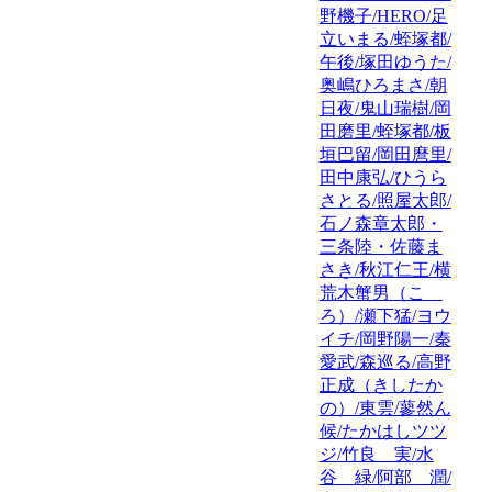
野機子/HERO/足
立いまる/蛭塚都/
午後/塚田ゆうた/
奥嶋ひろまさ/朝
日夜/鬼山瑞樹/岡
田磨里/蛭塚都/板
垣巴留/岡田麿里/
田中康弘/ひうら
さとる/照屋太郎/
石ノ森章太郎・
三条陸・佐藤ま
さき/秋江仁王/横
荒木蟹男（こゝ
ろ）/瀬下猛/ヨウ
イチ/岡野陽一/秦
愛武/森巡る/高野
正成（きしたか
の）/東雲/蓼然ん
候/たかはしツツ
ジ/竹良 実/水
谷 緑/阿部 潤/