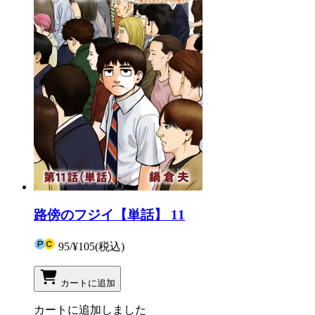
路傍のフジイ【単話】 11
95
/
¥105
(税込)
カートに追加
カートに追加しました