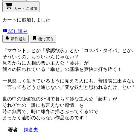
カートに追加
カートに追加しました
試し読み
新刊通知
後で買う
「マウント」とか「承認欲求」とか「コスパ・タイパ」とか
そういうの、もういいんじゃない？
見るからに人相の悪い主人公「藤井」が
我々の囚われている「幸せ」の基準を爽快に打ち砕く！
一見楽しく生きているように見える人にも、普段表に出さな
「言ってもどうせ通じない／変な奴だと思われるだけ」という
世の中の価値観の外側で暮らす妙な主人公「藤井」が
それぞれの「誰にも言えない感情」を
時に無言で、時に雄弁に揺さぶってくるので
まったく油断のならない作品なのです！
著者
鍋倉夫