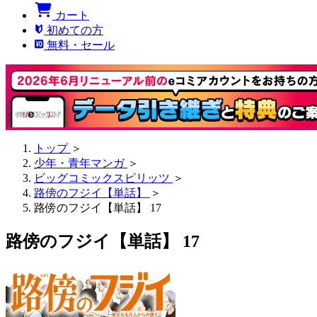
カート
初めての方
無料・セール
トップ
＞
少年・青年マンガ
＞
ビッグコミックスピリッツ
＞
路傍のフジイ【単話】
＞
路傍のフジイ【単話】 17
路傍のフジイ【単話】 17