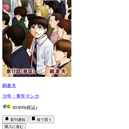
鍋倉夫
少年・青年マンガ
90
/
¥99
(税込)
新刊通知
後で買う
購入に進む